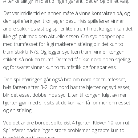
Å tenke slik gir imidlertid ingen garanti, det er og blir et valg.
Det var imidlertid en annen måte å vinne kontrakten på, og
den spilleføringen tror jeg er best. Hvis spillefører vinner i
andre stikk hos øst og spiller liten trumf mot kongen kan det
ikke gå galt med den aktuelle sitsen. Om syd hopper opp
med trumfesset for å gi makkeren stjeling blir det kun to
trumfstikk til N/S. Og legger syd liten trumf vinner kongen
stikket, så nok en trumf. Dermed får ikke nord noen stjeling,
og forsvaret vinner kun to trumfstikk og for spar ess.
Den spilleføringen går også bra om nord har trumfesset,
hvis fargen sitter 3-2. Om nord har tre hjerter og syd esset,
blir det esset dobbel hos syd. Liten til kongen fulgt av mer
hjerter gjør med slik sits at de kun kan få for mer enn esset
og en stjeling.
Ved det andre bordet spilte øst 4 hjerter. Kløver 10 kom ut.
Spillefører hadde ingen store problemer og tapte kun to