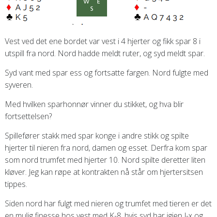
Vest ved det ene bordet var vest i 4 hjerter og fikk spar 8 i
utspill fra nord. Nord hadde meldt ruter, og syd meldt spar.
Syd vant med spar ess og fortsatte fargen. Nord fulgte med
syveren.
Med hvilken sparhonnør vinner du stikket, og hva blir
fortsettelsen?
Spillefører stakk med spar konge i andre stikk og spilte
hjerter til nieren fra nord, damen og esset. Derfra kom spar
som nord trumfet med hjerter 10. Nord spilte deretter liten
kløver. Jeg kan røpe at kontrakten nå står om hjertersitsen
tippes.
Siden nord har fulgt med nieren og trumfet med tieren er det
en mulig finesse hos vest med K-8, hvis syd har igjen J-x og