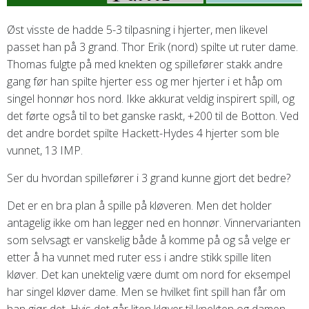
Øst visste de hadde 5-3 tilpasning i hjerter, men likevel
passet han på 3 grand. Thor Erik (nord) spilte ut ruter dame.
Thomas fulgte på med knekten og spillefører stakk andre
gang før han spilte hjerter ess og mer hjerter i et håp om
singel honnør hos nord. Ikke akkurat veldig inspirert spill, og
det førte også til to bet ganske raskt, +200 til de Botton. Ved
det andre bordet spilte Hackett-Hydes 4 hjerter som ble
vunnet, 13 IMP.
Ser du hvordan spillefører i 3 grand kunne gjort det bedre?
Det er en bra plan å spille på kløveren. Men det holder
antagelig ikke om han legger ned en honnør. Vinnervarianten
som selvsagt er vanskelig både å komme på og så velge er
etter å ha vunnet med ruter ess i andre stikk spille liten
kløver. Det kan unektelig være dumt om nord for eksempel
har singel kløver dame. Men se hvilket fint spill han får om
han gjør det. Hvis det går liten kløver til knekten og damen