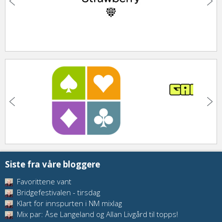
Siste fra våre bloggere
Favorittene vant
Bridgefestivalen - tirsdag
Klart for innspurten i NM mixlag
Mix par: Åse Langeland og Allan Livgård til topps!