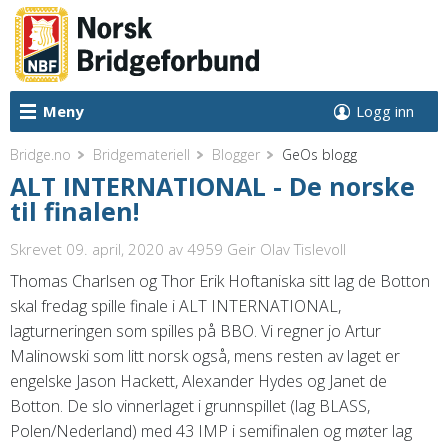
Meny
Logg inn
Bridge.no
Bridgemateriell
Blogger
GeOs blogg
ALT INTERNATIONAL - De norske
til finalen!
Skrevet 09. april, 2020
av 4959 Geir Olav Tislevoll
Thomas Charlsen og Thor Erik Hoftaniska sitt lag de Botton
skal fredag spille finale i ALT INTERNATIONAL,
lagturneringen som spilles på BBO. Vi regner jo Artur
Malinowski som litt norsk også, mens resten av laget er
engelske Jason Hackett, Alexander Hydes og Janet de
Botton. De slo vinnerlaget i grunnspillet (lag BLASS,
Polen/Nederland) med 43 IMP i semifinalen og møter lag