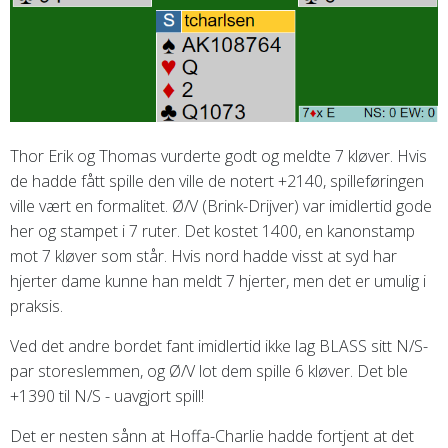
Thor Erik og Thomas vurderte godt og meldte 7 kløver. Hvis
de hadde fått spille den ville de notert +2140, spilleføringen
ville vært en formalitet. Ø/V (Brink-Drijver) var imidlertid gode
her og stampet i 7 ruter. Det kostet 1400, en kanonstamp
mot 7 kløver som står. Hvis nord hadde visst at syd har
hjerter dame kunne han meldt 7 hjerter, men det er umulig i
praksis.
Ved det andre bordet fant imidlertid ikke lag BLASS sitt N/S-
par storeslemmen, og Ø/V lot dem spille 6 kløver. Det ble
+1390 til N/S - uavgjort spill!
Det er nesten sånn at Hoffa-Charlie hadde fortjent at det