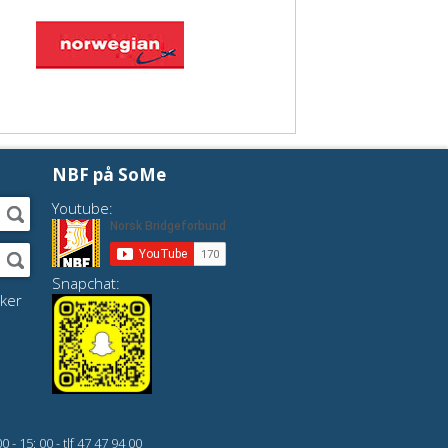
NBF på SoMe
Youtube:
Snapchat:
ker
 15: 00 - tlf 47 47 94 00