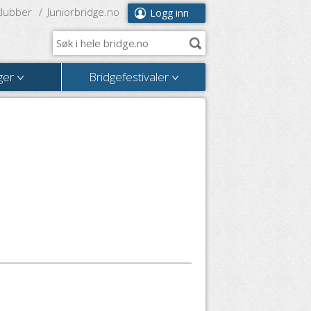
klubber
Juniorbridge.no
Logg inn
ger
Bridgefestivaler