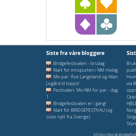
Siste fra våre bloggere
Sis
Bridgefestivalen - tirsdag
Bruk
Klart for innspurten i NM mixlag
publ
Mix par: Åse Langeland og Allan
Hvor
Livgård til topps!
via 
Festivalen: Mix NM for par - dag
opps
1
Oppd
Bridgefestivalen er i gang!
HJEL
Klart for BRIDGEFESTIVAL! (og
Nor
siste nytt fra Sverige)
Sing
Styr
2014 (c) Norsk Bridgefor