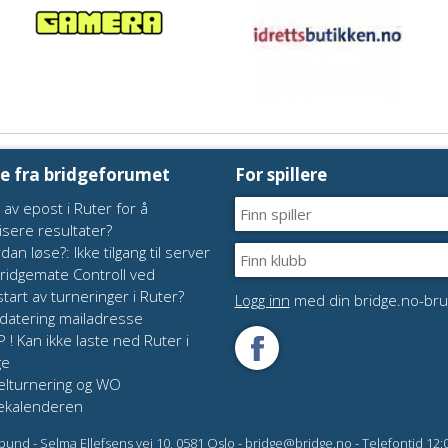
te fra bridgeforumet
For spillere
 av epost i Ruter for å
isere resultater?
dan løse?: Ikke tilgang til server
Bridgemate Controll ved
tart av turneringer i Ruter?
Logg inn
med din bridge.no-bru
atering mailadresse
P ! Kan ikke laste ned Ruter i
ge
elturnering og WO
ekalenderen
bund - Selma Ellefsens vei 10, 0581 Oslo - bridge@bridge.no - Telefontid 12:00 -