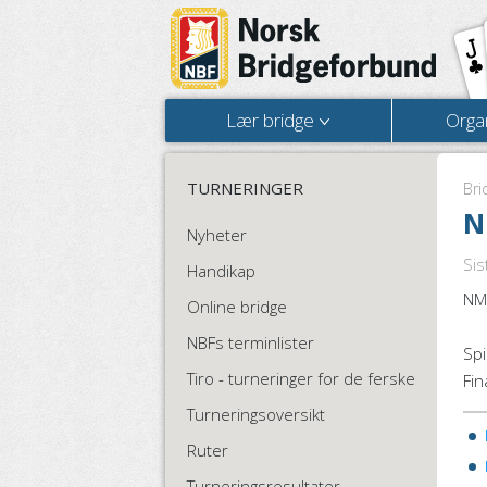
Lær bridge
Orga
TURNERINGER
Bri
N
Nyheter
Sis
Handikap
NM
Online bridge
NBFs terminlister
Spi
Tiro - turneringer for de ferske
Fin
Turneringsoversikt
Ruter
Turneringsresultater