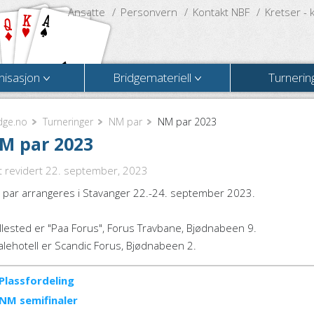
Ansatte
Personvern
Kontakt NBF
Kretser - 
nisasjon
Bridgemateriell
Turnerin
dge.no
Turneringer
NM par
NM par 2023
M par 2023
t revidert 22. september, 2023
 par arrangeres i Stavanger 22.-24. september 2023.
llested er "Paa Forus", Forus Travbane, Bjødnabeen 9.
alehotell er Scandic Forus, Bjødnabeen 2.
Plassfordeling
NM semifinaler