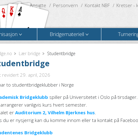
Ansatte
Personvern
Kontakt NBF
Kretser - 
nisasjon
Bridgemateriell
Turnerin
dge.no
Lær bridge
Studentbridge
tudentbridge
t revidert 29. april, 2026
har to studentbridgeklubber i Norge
ademisk Bridgeklubb
spiller på Universitetet i Oslo på tirsdager.
arrangerer vanligvis kurs hvert semester.
alet er
Auditorium 2, Vilhelm Bjerknes hus
.
s du er nysjerrig kan du komme innom eller ta kontakt på Facebo
udentenes Bridgeklubb