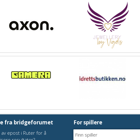
te fra bridgeforumet
For spillere
 av epost i Ruter for å
isere resultater?