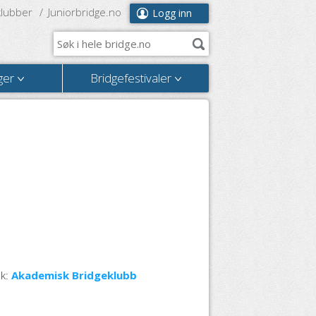
klubber
Juniorbridge.no
Logg inn
ger
Bridgefestivaler
ok:
Akademisk Bridgeklubb