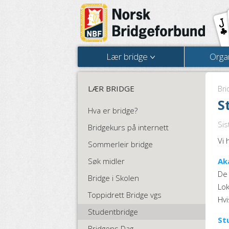
Lær bridge
Orga
LÆR BRIDGE
Bri
S
Hva er bridge?
Sis
Bridgekurs på internett
Vi 
Sommerleir bridge
Søk midler
Ak
De 
Bridge i Skolen
Lok
Toppidrett Bridge vgs
Hvi
Studentbridge
St
Bridgens Dag