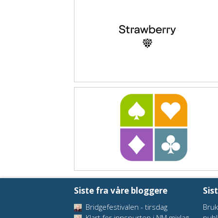
Siste fra våre bloggere
Sis
Bridgefestivalen - tirsdag
Bruk
Klart for innspurten i NM mixlag
publ