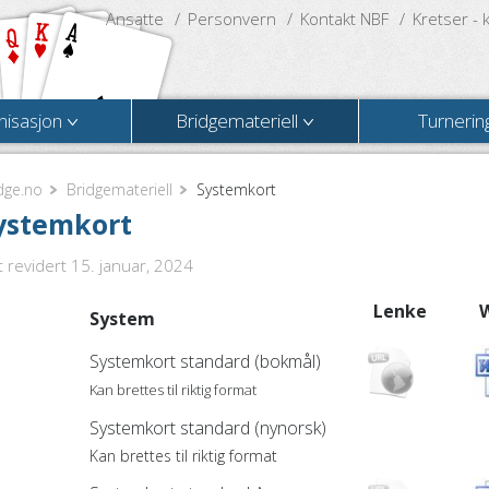
Ansatte
Personvern
Kontakt NBF
Kretser - 
nisasjon
Bridgemateriell
Turnerin
dge.no
Bridgemateriell
Systemkort
ystemkort
t revidert 15. januar, 2024
Lenke
System
Systemkort standard (bokmål)
Kan brettes til riktig format
Systemkort standard (nynorsk)
Kan brettes til riktig format