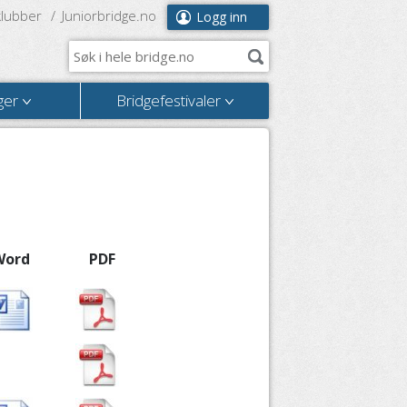
klubber
Juniorbridge.no
Logg inn
ger
Bridgefestivaler
Word
PDF