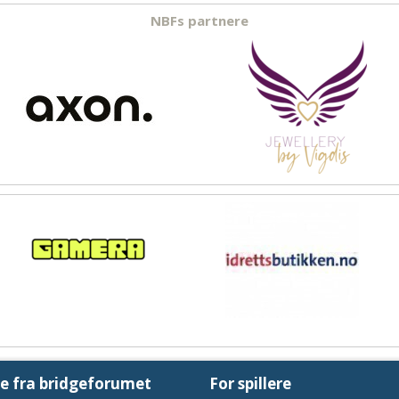
NBFs partnere
te fra bridgeforumet
For spillere