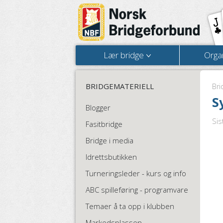
Lær bridge
Orga
BRIDGEMATERIELL
Bri
S
Blogger
Sis
Fasitbridge
Bridge i media
Idrettsbutikken
Turneringsleder - kurs og info
ABC spilleføring - programvare
Temaer å ta opp i klubben
Markedsplassen