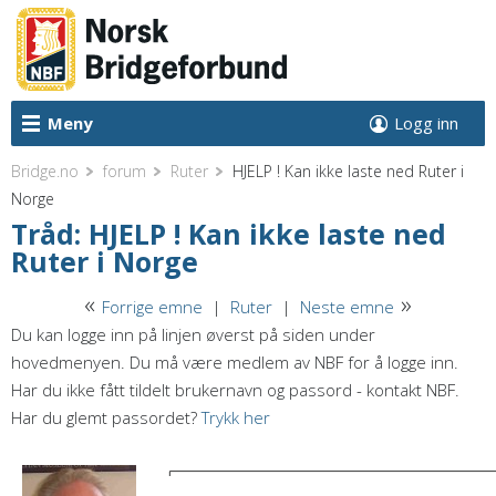
Meny
Logg inn
Bridge.no
forum
Ruter
HJELP ! Kan ikke laste ned Ruter i
Norge
Tråd: HJELP ! Kan ikke laste ned
Ruter i Norge
«
»
Forrige emne
|
Ruter
|
Neste emne
Du kan logge inn på linjen øverst på siden under
hovedmenyen. Du må være medlem av NBF for å logge inn.
Har du ikke fått tildelt brukernavn og passord - kontakt NBF.
Har du glemt passordet?
Trykk her