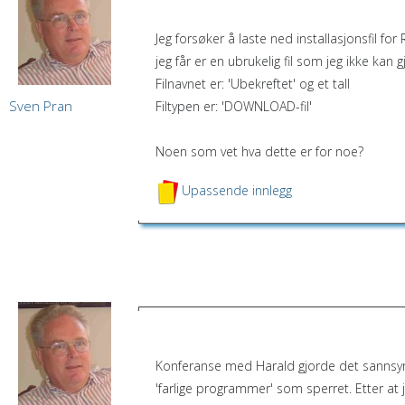
21. februar 2022 07:42:23
Jeg forsøker å laste ned installasjonsfil for
jeg får er en ubrukelig fil som jeg ikke kan
Filnavnet er: 'Ubekreftet' og et tall
Sven Pran
Filtypen er: 'DOWNLOAD-fil'
Noen som vet hva dette er for noe?
Upassende innlegg
21. februar 2022 12:25:57
Konferanse med Harald gjorde det sannsynl
'farlige programmer' som sperret. Etter at j