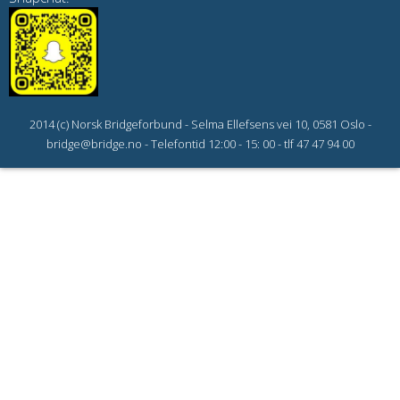
2014 (c) Norsk Bridgeforbund - Selma Ellefsens vei 10, 0581 Oslo -
bridge@bridge.no - Telefontid 12:00 - 15: 00 - tlf 47 47 94 00