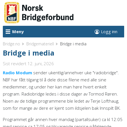
Meny
Logg inn
Bridge.no
Bridgemateriell
Bridge i media
Bridge i media
Sist revidert 12. juni, 2026
Radio Modum
sender ukentlig/annehver uke "radiobridge".
NBF har fått tilgang til å dele disse filene med alle sine
medlemmer, og under her kan man høre hvert enkelt
program. Radiobridge ledes i disse dager av Tormod Røren.
Noen av de tidlige programmene ble ledet av Terje Lofthaug,
som for mange av dere er kjent som ildsjelen bak Innspilt BK.
Programmet går annen hver mandag (partallsuker) ca kl 12:05
med reprise ca 17:05 og tilsvarende reprise påfølgende