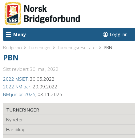
Meny
Logg inn
Bridge.no
Turneringer
Turneringsresultater
PBN
PBN
Sist revidert 30. mai, 2022
2022 MSIBT
, 30.05.2022
2022 NM par
, 20.09.2022
NM junior 2025
, 03.11.2025
TURNERINGER
Nyheter
Handikap