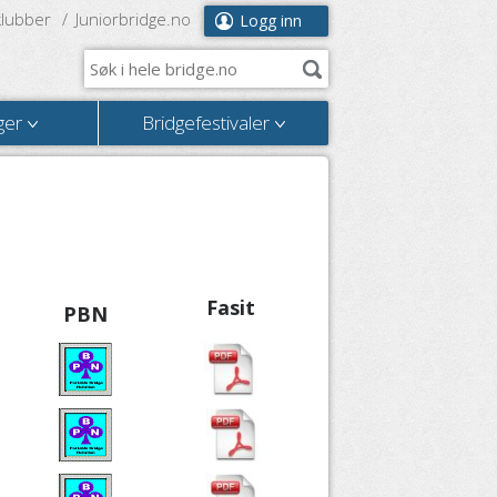
klubber
Juniorbridge.no
Logg inn
ger
Bridgefestivaler
Fasit
PBN