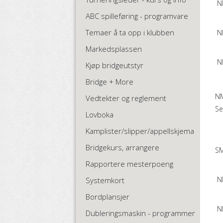
N
ABC spilleføring - programvare
Temaer å ta opp i klubben
NM
Markedsplassen
NM
Kjøp bridgeutstyr
Bridge + More
NM
Vedtekter og reglement
Se
Lovboka
Kamplister/slipper/appellskjema
Bridgekurs, arrangere
SM
Rapportere mesterpoeng
NM
Systemkort
Bordplansjer
NM
Dubleringsmaskin - programmer