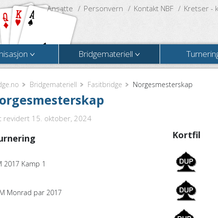
Ansatte
Personvern
Kontakt NBF
Kretser - 
nisasjon
Bridgemateriell
Turnerin
dge.no
Bridgemateriell
Fasitbridge
Norgesmesterskap
orgesmesterskap
t revidert 15. oktober, 2024
Kortfil
urnering
 2017 Kamp 1
 Monrad par 2017