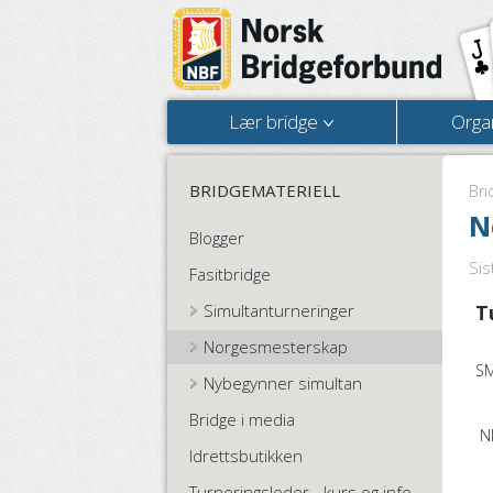
Lær bridge
Orga
BRIDGEMATERIELL
Bri
N
Blogger
Sis
Fasitbridge
Simultanturneringer
T
Norgesmesterskap
SM
Nybegynner simultan
Bridge i media
NM
Idrettsbutikken
Turneringsleder - kurs og info