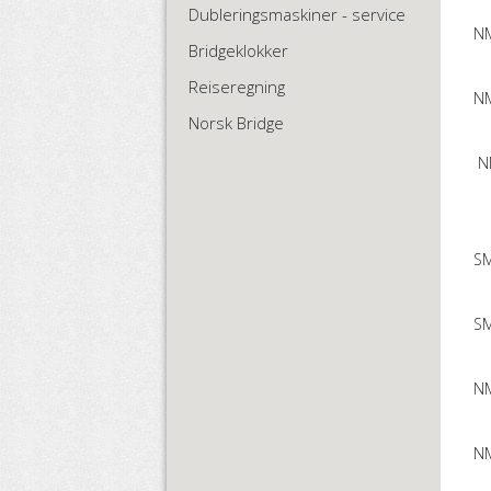
Dubleringsmaskiner - service
NM
Bridgeklokker
Reiseregning
NM
Norsk Bridge
NM
SM
SM
NM
NM