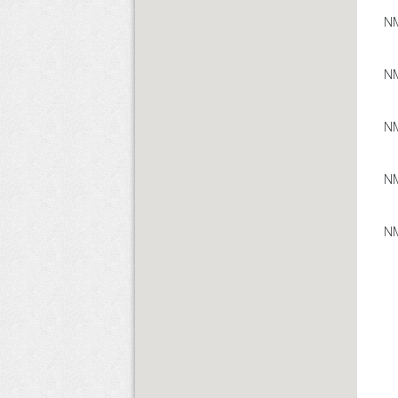
N
NM
NM
N
NM