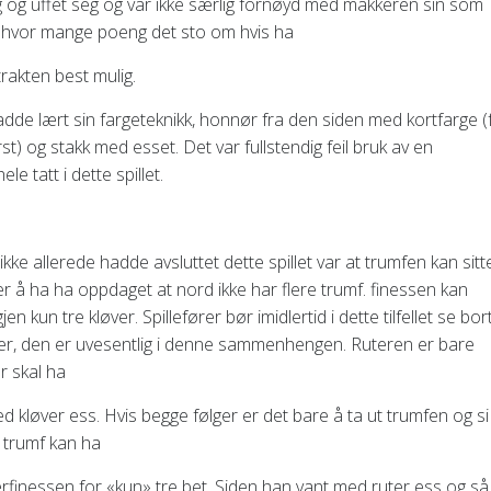
seg og uffet seg og var ikke særlig fornøyd med makkeren sin som
m hvor mange poeng det sto om hvis ha
trakten best mulig.
adde lært sin fargeteknikk, honnør fra den siden med kortfarge (
) og stakk med esset. Det var fullstendig feil bruk av en
le tatt i dette spillet.
ikke allerede hadde avsluttet dette spillet var at trumfen kan sitt
ter å ha ha oppdaget at nord ikke har flere trumf. finessen kan
en kun tre kløver. Spillefører bør imidlertid i dette tilfellet se bor
er, den er uvesentlig i denne sammenhengen. Ruteren er bare
r skal ha
ed kløver ess. Hvis begge følger er det bare å ta ut trumfen og si
e trumf kan ha
verfinessen for «kun» tre bet. Siden han vant med ruter ess og så