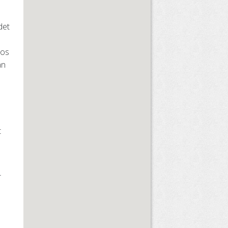
det
hos
an
t
r