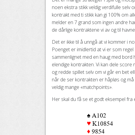
noen ekstra stikk veldig verdifulle selv 
kontrakt med ti stikk kan gi 100% om all
melder en 7 grand som ingen andre har 
de dårlige kontraktene vi av og til havn
Det er ikke til å unngå at vi kommer i n
Poenget er imidlertid at vi er som regel 
sammenlignet med en haug med bord hv
elendige kontrakten. Vi kan dele score me
og redde spillet selv om vi går en bet ell
når de ser kontrakten er håpløs og må e
veldig mange «matchpoints».
Her skal du få se et godt eksempel fra 