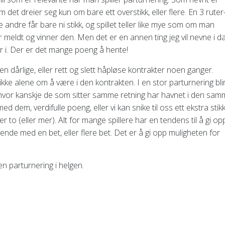
om det dreier seg kun om bare ett overstikk, eller flere. En 3 ruter
e andre får bare ni stikk, og spillet teller like mye som om man
meldt og vinner den. Men det er en annen ting jeg vil nevne i da
er i. Der er det mange poeng å hente!
oen dårlige, eller rett og slett håpløse kontrakter noen ganger.
ikke alene om å være i den kontrakten. I en stor parturnering blir
or kanskje de som sitter samme retning har havnet i den sam
d dem, verdifulle poeng, eller vi kan snike til oss ett ekstra stik
er to (eller mer). Alt for mange spillere har en tendens til å gi op
nde med en bet, eller flere bet. Det er å gi opp muligheten for
en parturnering i helgen.