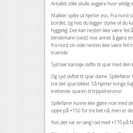
Antallet stikk skulle avgjøre hvor veld
Makker spilte ut hjerter ess. Fra nord si
bordet, og hvis du legger styrke vil du k
hyggelig. Det kan nesten ikke være feil 
blindemann (vest) noe annet å gjøre enn
fra nord sin side nesten ikke være feil 
truende.
Syd bør kanskje skifte til spar med den
Og syd skiftet til spar dame. Spilleføre
tok det sparstikket. Så hjerter konge fu
trettende sparen til trippelrenons!
Spillefører kunne ikke gjøre noe med d
oppe på +150 for tre bet nå, men er de
Nei, det var en lang rad med +170 på N/S 