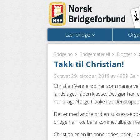
Lær bridge
Orga
Bridge.no
Bridgemateriell
Blogger
Takk til Christian!
Skrevet 29. oktober, 2019
av 4959 Geir O
Christian Vennerød har som mange vel a
landslaget i åpen klasse. Det gjør han
har bragt Norge tilbake i verdenstoppe
Det er med andre ord en suksess-epoke
bridge har ikke bare kommet tilbake i 
Christian er en litt annerledes leder. Ha