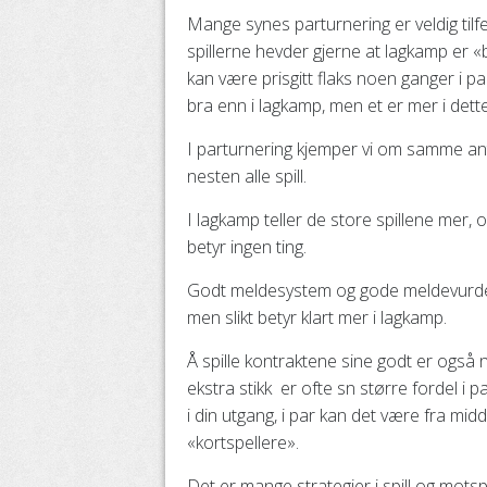
Mange synes parturnering er veldig tilf
spillerne hevder gjerne at lagkamp er «be
kan være prisgitt flaks noen ganger i pa
bra enn i lagkamp, men et er mer i det
I parturnering kjemper vi om samme antal
nesten alle spill.
I lagkamp teller de store spillene mer, og
betyr ingen ting.
Godt meldesystem og gode meldevurderi
men slikt betyr klart mer i lagkamp.
Å spille kontraktene sine godt er også n
ekstra stikk er ofte sn større fordel i 
i din utgang, i par kan det være fra mid
«kortspellere».
Det er mange strategier i spill og mots