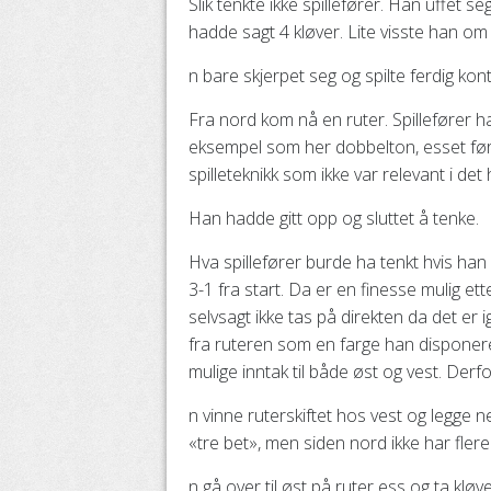
Slik tenkte ikke spillefører. Han uffet 
hadde sagt 4 kløver. Lite visste han o
n bare skjerpet seg og spilte ferdig kon
Fra nord kom nå en ruter. Spillefører h
eksempel som her dobbelton, esset først
spilleteknikk som ikke var relevant i det he
Han hadde gitt opp og sluttet å tenke.
Hva spillefører burde ha tenkt hvis han 
3-1 fra start. Da er en finesse mulig et
selvsagt ikke tas på direkten da det er igj
fra ruteren som en farge han disponer
mulige inntak til både øst og vest. Derfo
n vinne ruterskiftet hos vest og legge n
«tre bet», men siden nord ikke har fler
n gå over til øst på ruter ess og ta klø