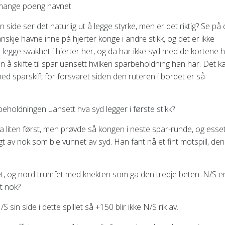
ig mange poeng havnet.
n side ser det naturlig ut å legge styrke, men er det riktig? Se på 
anskje havne inne på hjerter konge i andre stikk, og det er ikke
å legge svakhet i hjerter her, og da har ikke syd med de kortene 
 å skifte til spar uansett hvilken sparbeholdning han har. Det k
med sparskift for forsvaret siden den ruteren i bordet er så
 beholdningen uansett hva syd legger i første stikk?
r la liten først, men prøvde så kongen i neste spar-runde, og esse
lgt av nok som ble vunnet av syd. Han fant nå et fint motspill, den
et, og nord trumfet med knekten som ga den tredje beten. N/S e
t nok?
sin side i dette spillet så +150 blir ikke N/S rik av.