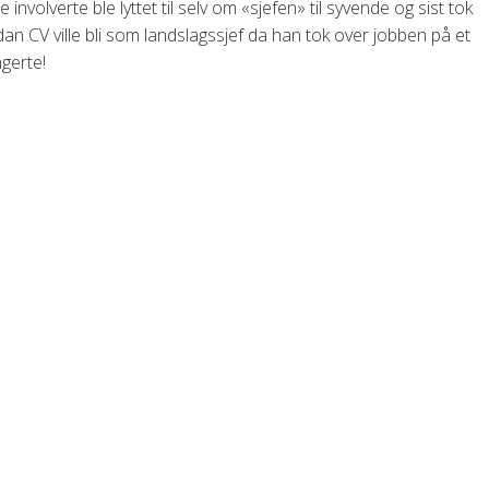
 involverte ble lyttet til selv om «sjefen» til syvende og sist tok
dan CV ville bli som landslagssjef da han tok over jobben på et
ngerte!