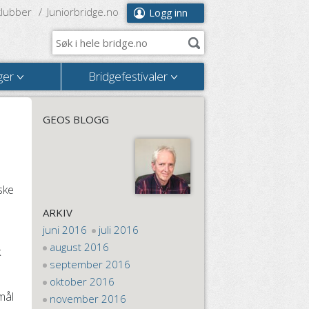
klubber
Juniorbridge.no
Logg inn
ger
Bridgefestivaler
GEOS BLOGG
ske
ARKIV
juni 2016
juli 2016
august 2016
k
september 2016
oktober 2016
 mål
november 2016