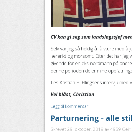
CV kan gi seg som landslagssjef me
Selv var jeg så heldig å få være med å 
lærerikt og morsomt. Etter det har jeg 
givende for en eks-nordmann på andre s
denne perioden deler mine oppfatninge
Les Kristian B. Ellingsens intervju med
Vel blåst, Christian
Legg til kommentar
Parturnering - alle sti
Skrevet 29. oktober, 2019
av 4959 Geir O