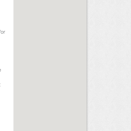
for
e
t