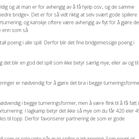
eldig og at man er for avhengig av å få hjelp osv., og de samme
dre bridge». Det er for så vidt riktig at selv svært gode spillere
rturnering, og kanskje oftere være avhengig av flyt for å gjøre de
te enn som så.
l poeng i alle spill. Derfor blir det fine bridgemessige poeng i
 det blir en god del spill som ikke betyr særlig mye, eller av og til
nger er nødvendig for å gjøre det bra i begge turneringsforme
ødvendig i begge turneringsformer, men å være flink til å få fatt i
parturnering. I lagkamp betyr det ikke så mye om du får 420 eler 
dles til topp. Derfor favoriserer partnering de som er gode
pill som er relevante når man spiller parturnering. Som nevnt er