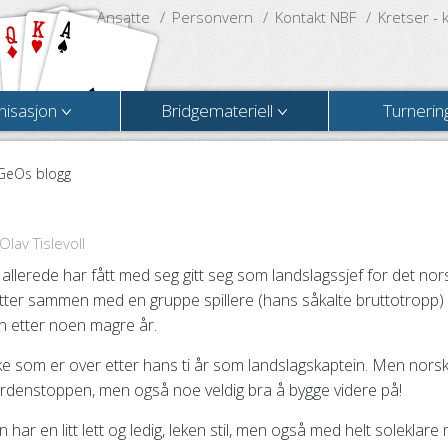
Ansatte
Personvern
Kontakt NBF
Kretser - 
nisasjon
Bridgemateriell
Turnerin
GeOs blogg
lav Tislevoll
llerede har fått med seg gitt seg som landslagssjef for det nor
 etter sammen med en gruppe spillere (hans såkalte bruttotropp)
n etter noen magre år.
 som er over etter hans ti år som landslagskaptein. Men nors
verdenstoppen, men også noe veldig bra å bygge videre på!
n har en litt lett og ledig, leken stil, men også med helt soleklare