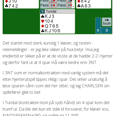
Det startet med sterk, kunstig 1 kløver, og resten -
relemeldinger - er jeg ikke sikker på hva betyr. Hva jeg
imidlertid er sikker på er at de visste at de hadde 2-2 i hjerter
og derfor fant ut at 4 spar må være bedre enn 3NT.
I 3NT som er normalkontrakten med vanlig system må det
etter hjerterutspill tippes riktig i spar. Det virker unaturlig å
løse sparen sånn som det her sitter, og lag CHARLSEN sin
spillefører gikk to bet.
I Tundal (kontrakten kom på syds hånd) sin 4 spar kom det
trumf ut. Da ble det kun ett stikk til forsvaret, for kløver ess,
KINDSBEKKEN+480, og spillet ga 11 IMP.