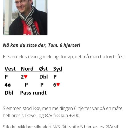
Nå kan du sitte der, Tom. 6 hjerter!
Et særdeles uvanlig meldingsforløp, det må man ha lov til å si:
Slemmen stod ikke, men meldingen 6 hjerter var på en måte
helt presis likevel, og Ø/V fikk kun +200.
Slik det gikk her ville aldri N/S fått spille 5 hjerter, og Ø/V vil