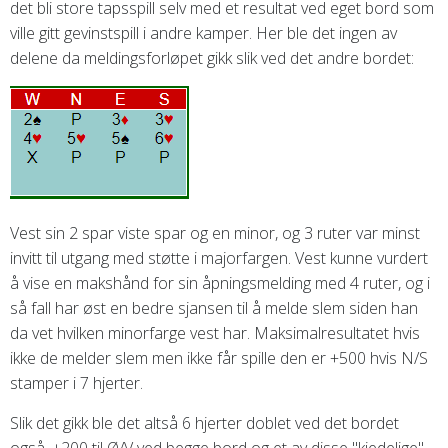
det bli store tapsspill selv med et resultat ved eget bord som
ville gitt gevinstspill i andre kamper. Her ble det ingen av
delene da meldingsforløpet gikk slik ved det andre bordet:
Vest sin 2 spar viste spar og en minor, og 3 ruter var minst
invitt til utgang med støtte i majorfargen. Vest kunne vurdert
å vise en makshånd for sin åpningsmelding med 4 ruter, og i
så fall har øst en bedre sjansen til å melde slem siden han
da vet hvilken minorfarge vest har. Maksimalresultatet hvis
ikke de melder slem men ikke får spille den er +500 hvis N/S
stamper i 7 hjerter.
Slik det gikk ble det altså 6 hjerter doblet ved det bordet
også, +200 til Ø/V ved begge bord og et av disse "kjedelige",