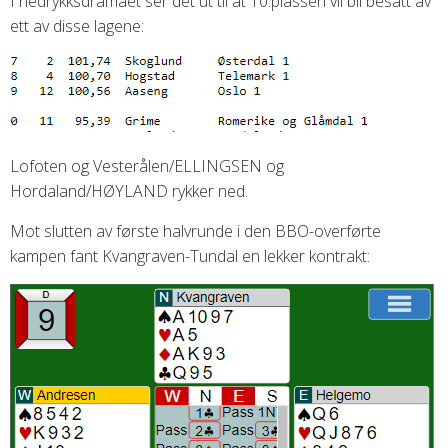
I nedrykksdramaet ser det ut til at 10.plassen vil bli besatt av
ett av disse lagene:
Lofoten og Vesterålen/ELLINGSEN og
Hordaland/HØYLAND rykker ned.
Mot slutten av første halvrunde i den BBO-overførte
kampen fant Kvangraven-Tundal en lekker kontrakt: