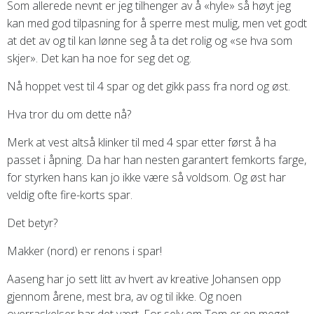
Som allerede nevnt er jeg tilhenger av å «hyle» så høyt jeg
kan med god tilpasning for å sperre mest mulig, men vet godt
at det av og til kan lønne seg å ta det rolig og «se hva som
skjer». Det kan ha noe for seg det og.
Nå hoppet vest til 4 spar og det gikk pass fra nord og øst.
Hva tror du om dette nå?
Merk at vest altså klinker til med 4 spar etter først å ha
passet i åpning. Da har han nesten garantert femkorts farge,
for styrken hans kan jo ikke være så voldsom. Og øst har
veldig ofte fire-korts spar.
Det betyr?
Makker (nord) er renons i spar!
Aaseng har jo sett litt av hvert av kreative Johansen opp
gjennom årene, mest bra, av og til ikke. Og noen
overraskelser har det vært. For selv om Tom er en meget