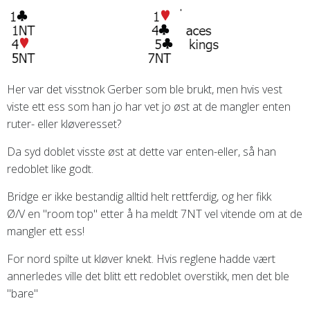
Her var det visstnok Gerber som ble brukt, men hvis vest
viste ett ess som han jo har vet jo øst at de mangler enten
ruter- eller kløveresset?
Da syd doblet visste øst at dette var enten-eller, så han
redoblet like godt.
Bridge er ikke bestandig alltid helt rettferdig, og her fikk
Ø/V
en "room top" etter å ha meldt 7NT vel vitende om at de
mangler ett ess!
For nord spilte ut kløver knekt. Hvis reglene hadde vært
annerledes ville det blitt ett redoblet overstikk, men det ble
"bare"