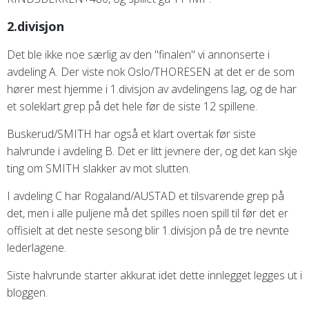
2.divisjon
Det ble ikke noe særlig av den "finalen" vi annonserte i
avdeling A. Der viste nok Oslo/THORESEN at det er de som
hører mest hjemme i 1.divisjon av avdelingens lag, og de har
et soleklart grep på det hele før de siste 12 spillene.
Buskerud/SMITH har også et klart overtak før siste
halvrunde i avdeling B. Det er litt jevnere der, og det kan skje
ting om SMITH slakker av mot slutten.
I avdeling C har Rogaland/AUSTAD et tilsvarende grep på
det, men i alle puljene må det spilles noen spill til før det er
offisielt at det neste sesong blir 1.divisjon på de tre nevnte
lederlagene.
Siste halvrunde starter akkurat idet dette innlegget legges ut i
bloggen.