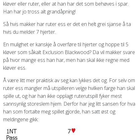
kløver eller ruter, eller at han har det som behøves i spar.
Han har jo tross alt grandåpning!
Så hvis makker har ruter ess er det en helt grei sjanse å ta
hvis du melder 7 hjerter.
En mulighet er kanskje å overføre til hjerter og hoppe til 5
kløver som såkalt Exclusion Blackwood? Da vil makker svare
på hvor mange ess han har, men han skal ikke regne med
kløver ess.
Å være litt mer praktisk av seg kan lykkes det og. For selv om
ruter ess mangler må utspilleren velge hvilken farge han skal
spille ut, og har han ikke opplagt ruterutspill fyker mest
sannsynlig storeslem hjem. Derfor har jeg litt sansen for hva
han som fortalte meg spillet gjorde, han satt øst og
meldingene gikk: