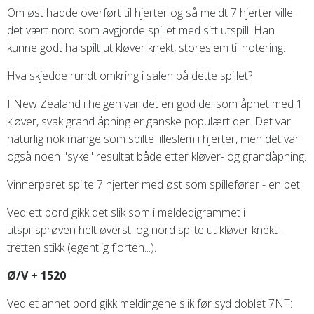
Om øst hadde overført til hjerter og så meldt 7 hjerter ville
det vært nord som avgjorde spillet med sitt utspill. Han
kunne godt ha spilt ut kløver knekt, storeslem til notering.
Hva skjedde rundt omkring i salen på dette spillet?
I New Zealand i helgen var det en god del som åpnet med 1
kløver, svak grand åpning er ganske populært der. Det var
naturlig nok mange som spilte lilleslem i hjerter, men det var
også noen "syke" resultat både etter kløver- og grandåpning.
Vinnerparet spilte 7 hjerter med øst som spillefører - en bet.
Ved ett bord gikk det slik som i meldedigrammet i
utspillsprøven helt øverst, og nord spilte ut kløver knekt -
tretten stikk (egentlig fjorten...).
Ø/V + 1520
Ved et annet bord gikk meldingene slik før syd doblet 7NT: