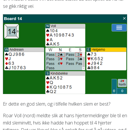
se gikk riktig vei.
Er dette en god slem, og i tilfelle hvilken slem er best?
Roar Voll (nord) meldte slik at hans hjertermeldinger ble til en
mild sleminvitt, hvis ikke hadde han hoppet til 4 hjerter
tidligere. Det var likevel ikke så enkelt for syd å gå videre, og 6