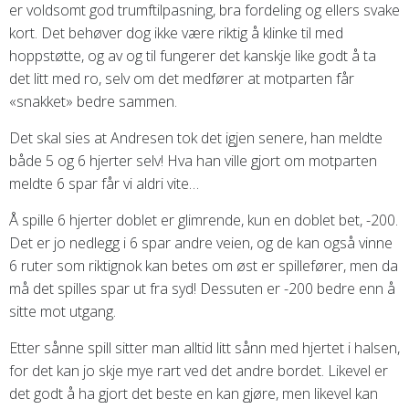
er voldsomt god trumftilpasning, bra fordeling og ellers svake
kort. Det behøver dog ikke være riktig å klinke til med
hoppstøtte, og av og til fungerer det kanskje like godt å ta
det litt med ro, selv om det medfører at motparten får
«snakket» bedre sammen.
Det skal sies at Andresen tok det igjen senere, han meldte
både 5 og 6 hjerter selv! Hva han ville gjort om motparten
meldte 6 spar får vi aldri vite…
Å spille 6 hjerter doblet er glimrende, kun en doblet bet, -200.
Det er jo nedlegg i 6 spar andre veien, og de kan også vinne
6 ruter som riktignok kan betes om øst er spillefører, men da
må det spilles spar ut fra syd! Dessuten er -200 bedre enn å
sitte mot utgang.
Etter sånne spill sitter man alltid litt sånn med hjertet i halsen,
for det kan jo skje mye rart ved det andre bordet. Likevel er
det godt å ha gjort det beste en kan gjøre, men likevel kan