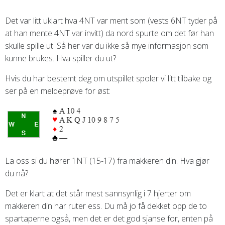
Det var litt uklart hva 4NT var ment som (vests 6NT tyder på
at han mente 4NT var invitt) da nord spurte om det før han
skulle spille ut. Så her var du ikke så mye informasjon som
kunne brukes. Hva spiller du ut?
Hvis du har bestemt deg om utspillet spoler vi litt tilbake og
ser på en meldeprøve for øst:
La oss si du hører 1NT (15-17) fra makkeren din. Hva gjør
du nå?
Det er klart at det står mest sannsynlig i 7 hjerter om
makkeren din har ruter ess. Du må jo få dekket opp de to
spartaperne også, men det er det god sjanse for, enten på