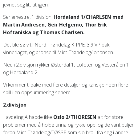
jevnet seg litt ut igjen.
Seriemestre, 1.divisjon:
Hordaland 1/CHARLSEN med
Martin Andresen, Geir Helgemo, Thor Erik
Hoftaniska og Thomas Charlsen.
Det ble sølv til Nord-Trøndelag KIPPE, 3,9 VP bak
vinnerlaget, og bronse til Midt-Trøndelag/Johansen.
Ned i 2.divisjon rykker Østerdal 1, Lofoten og Vesterålen 1
og Hordaland 2.
Vi kommer tilbake med flere detaljer og kanskje noen flere
spill i en oppsummering senere.
2.divisjon
I avdeling A hadde ikke
Oslo 2/THORESEN
alt for store
problemer med å holde unna og rykke opp, og de vant puljen
foran Midt-Trøndelag/TØSSE som slo bra i fra seg i andre