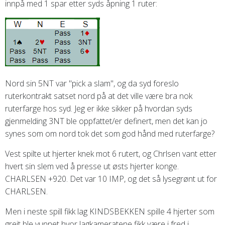
innpå med 1 spar etter syds åpning 1 ruter:
Nord sin 5NT var "pick a slam", og da syd foreslo
ruterkontrakt satset nord på at det ville være bra nok
ruterfarge hos syd. Jeg er ikke sikker på hvordan syds
gjenmelding 3NT ble oppfattet/er definert, men det kan jo
synes som om nord tok det som god hånd med ruterfarge?
Vest spilte ut hjerter knek mot 6 rutert, og Chrlsen vant etter
hvert sin slem ved å presse ut østs hjerter konge.
CHARLSEN +920. Det var 10 IMP, og det så lysegrønt ut for
CHARLSEN.
Men i neste spill fikk lag KINDSBEKKEN spille 4 hjerter som
greit ble vunnet hvor lagkameratene fikk være i fred i