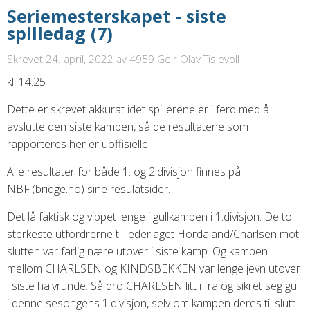
Seriemesterskapet - siste
spilledag (7)
Skrevet 24. april, 2022
av 4959 Geir Olav Tislevoll
kl. 14.25
Dette er skrevet akkurat idet spillerene er i ferd med å
avslutte den siste kampen, så de resultatene som
rapporteres her er uoffisielle.
Alle resultater for både 1. og 2.divisjon finnes på
NBF
bridge.no)
sine resulatsider.
(
Det lå faktisk og vippet lenge i gullkampen i 1.divisjon. De to
sterkeste utfordrerne til lederlaget Hordaland/Charlsen mot
slutten var farlig nære utover i siste kamp. Og kampen
mellom CHARLSEN og KINDSBEKKEN var lenge jevn utover
i siste halvrunde. Så dro CHARLSEN litt i fra og sikret seg gull
i denne sesongens 1.divisjon, selv om kampen deres til slutt