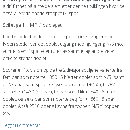
aldri funnet på å melde slem etter denne utviklingen hvor de
altså allerede hadde stoppet i 4 spar.
Spillet ga 11 IMP til oslolaget.
I dette spillet ble det i flere kamper større sving enn det.
Noen steder var det doblet utgang med hjemgang N/S mot
vunnet slem i spar eller ruter av samme lag andre veien,
enkelte steder doblet.
Scorene i 1.divisjon og de tre 2.divisjonspuljene varierte fra
fem par som noterte +850 i 5 hjerter doblet som N/S (samt
et N/S-par som spilte 5 kløver doblet med +750), til Ø/V-
scorene +1430 (ett par), to par som fikk +1540 i 6 ruter
doblet, og seks par som noterte seg for +1660 i 6 spar
doblet. Altså 2510 poeng i sving fra toppen N/S
til toppen
Ø/V.
Legg til kommentar