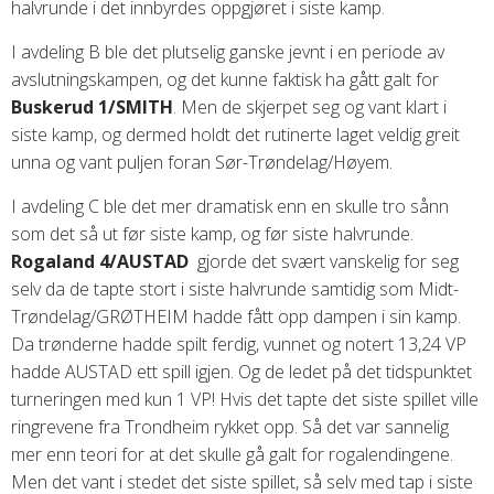
halvrunde i det innbyrdes oppgjøret i siste kamp.
I avdeling B ble det plutselig ganske jevnt i en periode av
avslutningskampen, og det kunne faktisk ha gått galt for
Buskerud 1/SMITH
. Men de skjerpet seg og vant klart i
siste kamp, og dermed holdt det rutinerte laget veldig greit
unna og vant puljen foran Sør-Trøndelag/Høyem.
I avdeling C ble det mer dramatisk enn en skulle tro sånn
som det så ut før siste kamp, og før siste halvrunde.
Rogaland 4/AUSTAD
gjorde det svært vanskelig for seg
selv da de tapte stort i siste halvrunde samtidig som Midt-
Trøndelag/GRØTHEIM hadde fått opp dampen i sin kamp.
Da trønderne hadde spilt ferdig, vunnet og notert 13,24 VP
hadde AUSTAD ett spill igjen. Og de ledet på det tidspunktet
turneringen med kun 1 VP! Hvis det tapte det siste spillet ville
ringrevene fra Trondheim rykket opp. Så det var sannelig
mer enn teori for at det skulle gå galt for rogalendingene.
Men det vant i stedet det siste spillet, så selv med tap i siste