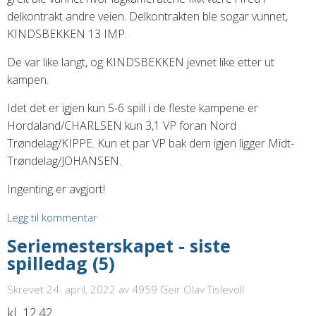
delkontrakt andre veien. Delkontrakten ble sogar vunnet,
KINDSBEKKEN 13 IMP.
De var like langt, og KINDSBEKKEN jevnet like etter ut
kampen.
Idet det er igjen kun 5-6 spill i de fleste kampene er
Hordaland/CHARLSEN kun 3,1 VP foran Nord
Trøndelag/KIPPE. Kun et par VP bak dem igjen ligger Midt-
Trøndelag/JOHANSEN.
Ingenting er avgjort!
Legg til kommentar
Seriemesterskapet - siste
spilledag (5)
Skrevet 24. april, 2022
av 4959 Geir Olav Tislevoll
kl. 12.42