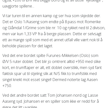
uavgjorte spillene...
Vi tar turen til en annen kamp og ser hva som skjedde der.
Det er Oslo 1/Aaseng som endte på 8.pass mot Romerike
og Glåmdal 1/Grime som ble nr. 10 og rykket ned til 2.divison,
men var kun 1,33 VP fra å berge plassen. Dette er selvsagt
ett av mange spill som med et annet utfall ville vært nok til å
beholde plassen for det laget.
Ved det ene bordet spilte Furunes-Mikkelsen (Oslo) som
Ø/V
5 ruter doblet. Det blir jo omtrent alltid +950 med slike
kort, en trumftaper er alt, ett doblet overstikk, men syd fant
faktisk spar ut til stjeling slik at N/S fikk to trumfstikk med
singel knekt mot esset singel! Dermed noterte lag Aasen
+750.
Ved det andre bordet satt Tom Johansen nord og Lasse
Aaseng syd. Johansen er en spiller som ikke er redd for å
gjøre det litt uvanlige.