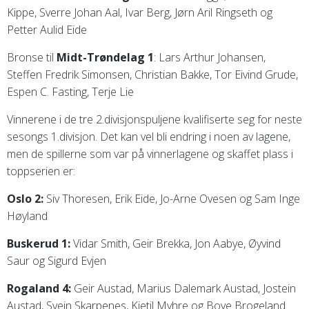
Kippe, Sverre Johan Aal, Ivar Berg, Jørn Aril Ringseth og
Petter Aulid Eide
Bronse til
Midt-Trøndelag 1
: Lars Arthur Johansen,
Steffen Fredrik Simonsen, Christian Bakke, Tor Eivind Grude,
Espen C. Fasting, Terje Lie
Vinnerene i de tre 2.divisjonspuljene kvalifiserte seg for neste
sesongs 1.divisjon. Det kan vel bli endring i noen av lagene,
men de spillerne som var på vinnerlagene og skaffet plass i
toppserien er:
Oslo 2:
Siv Thoresen, Erik Eide, Jo-Arne Ovesen og Sam Inge
Høyland
Buskerud 1:
Vidar Smith, Geir Brekka, Jon Aabye, Øyvind
Saur og Sigurd Evjen
Rogaland 4:
Geir Austad, Marius Dalemark Austad, Jostein
Austad, Svein Skarpenes, Kjetil Myhre og Boye Brogeland