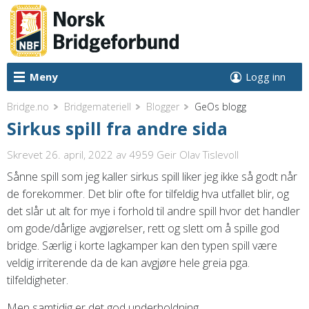
Meny
Logg inn
Bridge.no
Bridgemateriell
Blogger
GeOs blogg
Sirkus spill fra andre sida
Skrevet 26. april, 2022
av 4959 Geir Olav Tislevoll
Sånne spill som jeg kaller sirkus spill liker jeg ikke så godt når
de forekommer. Det blir ofte for tilfeldig hva utfallet blir, og
det slår ut alt for mye i forhold til andre spill hvor det handler
om gode/dårlige avgjørelser, rett og slett om å spille god
bridge. Særlig i korte lagkamper kan den typen spill være
veldig irriterende da de kan avgjøre hele greia pga.
tilfeldigheter.
Men samtidig er det god underholdning.