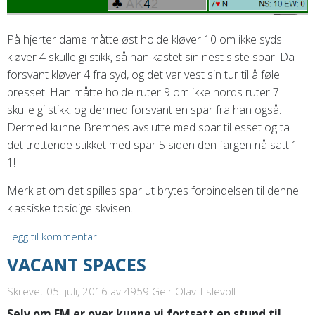
På hjerter dame måtte øst holde kløver 10 om ikke syds
kløver 4 skulle gi stikk, så han kastet sin nest siste spar. Da
forsvant kløver 4 fra syd, og det var vest sin tur til å føle
presset. Han måtte holde ruter 9 om ikke nords ruter 7
skulle gi stikk, og dermed forsvant en spar fra han også.
Dermed kunne Bremnes avslutte med spar til esset og ta
det trettende stikket med spar 5 siden den fargen nå satt 1-
1!
Merk at om det spilles spar ut brytes forbindelsen til denne
klassiske tosidige skvisen.
Legg til kommentar
VACANT SPACES
Skrevet 05. juli, 2016
av 4959 Geir Olav Tislevoll
Selv om EM er over kunne vi fortsatt en stund til