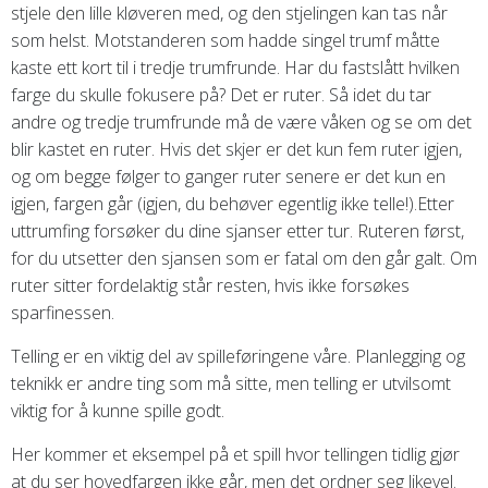
stjele den lille kløveren med, og den stjelingen kan tas når
som helst. Motstanderen som hadde singel trumf måtte
kaste ett kort til i tredje trumfrunde. Har du fastslått hvilken
farge du skulle fokusere på? Det er ruter. Så idet du tar
andre og tredje trumfrunde må de være våken og se om det
blir kastet en ruter. Hvis det skjer er det kun fem ruter igjen,
og om begge følger to ganger ruter senere er det kun en
igjen, fargen går (igjen, du behøver egentlig ikke telle!).Etter
uttrumfing forsøker du dine sjanser etter tur. Ruteren først,
for du utsetter den sjansen som er fatal om den går galt. Om
ruter sitter fordelaktig står resten, hvis ikke forsøkes
sparfinessen.
Telling er en viktig del av spilleføringene våre. Planlegging og
teknikk er andre ting som må sitte, men telling er utvilsomt
viktig for å kunne spille godt.
Her kommer et eksempel på et spill hvor tellingen tidlig gjør
at du ser hovedfargen ikke går, men det ordner seg likevel.