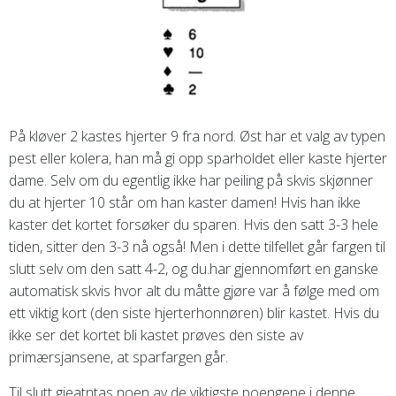
På kløver 2 kastes hjerter 9 fra nord. Øst har et valg av typen
pest eller kolera, han må gi opp sparholdet eller kaste hjerter
dame. Selv om du egentlig ikke har peiling på skvis skjønner
du at hjerter 10 står om han kaster damen! Hvis han ikke
kaster det kortet forsøker du sparen. Hvis den satt 3-3 hele
tiden, sitter den 3-3 nå også! Men i dette tilfellet går fargen til
slutt selv om den satt 4-2, og du.har gjennomført en ganske
automatisk skvis hvor alt du måtte gjøre var å følge med om
ett viktig kort (den siste hjerterhonnøren) blir kastet. Hvis du
ikke ser det kortet bli kastet prøves den siste av
primærsjansene, at sparfargen går.
Til slutt gjeatntas noen av de viktigste poengene i denne