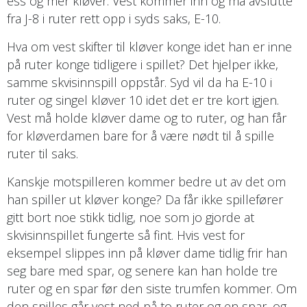
ess og mer kløver. Vest kommer inn og må avslutte
fra J-8 i ruter rett opp i syds saks, E-10.
Hva om vest skifter til kløver konge idet han er inne
på ruter konge tidligere i spillet? Det hjelper ikke,
samme skvisinnspill oppstår. Syd vil da ha E-10 i
ruter og singel kløver 10 idet det er tre kort igjen.
Vest må holde kløver dame og to ruter, og han får
for kløverdamen bare for å være nødt til å spille
ruter til saks.
Kanskje motspilleren kommer bedre ut av det om
han spiller ut kløver konge? Da får ikke spillefører
gitt bort noe stikk tidlig, noe som jo gjorde at
skvisinnspillet fungerte så fint. Hvis vest for
eksempel slippes inn på kløver dame tidlig frir han
seg bare med spar, og senere kan han holde tre
ruter og en spar før den siste trumfen kommer. Om
den spilles går vest ned på to ruter og en spar, og