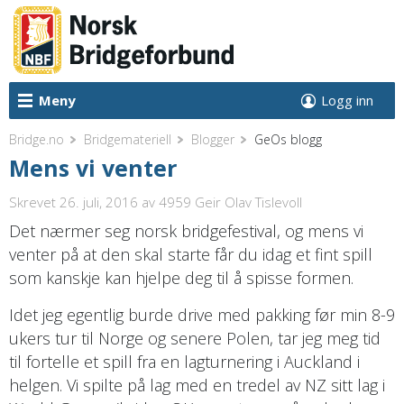
Meny
Logg inn
Bridge.no
Bridgemateriell
Blogger
GeOs blogg
Mens vi venter
Skrevet 26. juli, 2016
av 4959 Geir Olav Tislevoll
Det nærmer seg norsk bridgefestival, og mens vi
venter på at den skal starte får du idag et fint spill
som kanskje kan hjelpe deg til å spisse formen.
Idet jeg egentlig burde drive med pakking før min 8-9
ukers tur til Norge og senere Polen, tar jeg meg tid
til fortelle et spill fra en lagturnering i Auckland i
helgen. Vi spilte på lag med en tredel av NZ sitt lag i