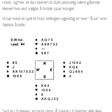
ruter, og her vil da ruteren til slutt plutselig være gående
likevel hvis øst valgte å holde spar konge!
Vi tar med et spill til hvor tellingen egentlig er mer "å se" enn
faktisk å telle.
Syd er i 6 kløver, en god slem. Å havne i 6 hjerter ville ikke