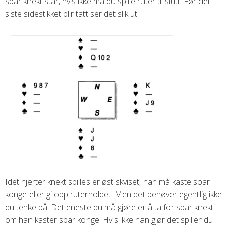
spar knekt står, hvis ikke må du spille ruter til slutt. Før det
siste sidestikket blir tatt ser det slik ut:
Idet hjerter knekt spilles er øst skviset, han må kaste spar
konge eller gi opp ruterholdet. Men det behøver egentlig ikke
du tenke på. Det eneste du må gjøre er å ta for spar knekt
om han kaster spar konge! Hvis ikke han gjør det spiller du