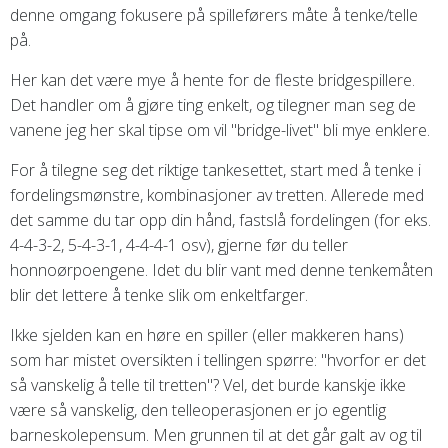
denne omgang fokusere på spilleførers måte å tenke/telle
på.
Her kan det være mye å hente for de fleste bridgespillere.
Det handler om å gjøre ting enkelt, og tilegner man seg de
vanene jeg her skal tipse om vil "bridge-livet" bli mye enklere.
For å tilegne seg det riktige tankesettet, start med å tenke i
fordelingsmønstre, kombinasjoner av tretten. Allerede med
det samme du tar opp din hånd, fastslå fordelingen (for eks.
4-4-3-2, 5-4-3-1, 4-4-4-1 osv), gjerne før du teller
honnoørpoengene. Idet du blir vant med denne tenkemåten
blir det lettere å tenke slik om enkeltfarger.
Ikke sjelden kan en høre en spiller (eller makkeren hans)
som har mistet oversikten i tellingen spørre: "hvorfor er det
så vanskelig å telle til tretten"? Vel, det burde kanskje ikke
være så vanskelig, den telleoperasjonen er jo egentlig
barneskolepensum. Men grunnen til at det går galt av og til