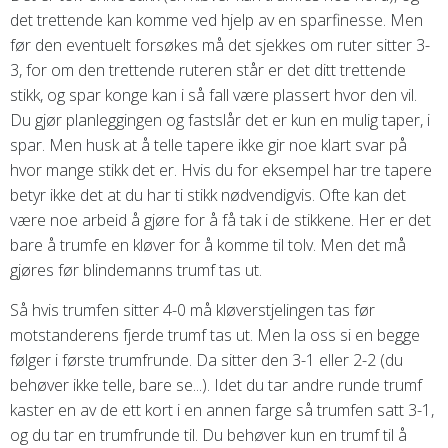
det trettende kan komme ved hjelp av en sparfinesse. Men
før den eventuelt forsøkes må det sjekkes om ruter sitter 3-
3, for om den trettende ruteren står er det ditt trettende
stikk, og spar konge kan i så fall være plassert hvor den vil.
Du gjør planleggingen og fastslår det er kun en mulig taper, i
spar. Men husk at å telle tapere ikke gir noe klart svar på
hvor mange stikk det er. Hvis du for eksempel har tre tapere
betyr ikke det at du har ti stikk nødvendigvis. Ofte kan det
være noe arbeid å gjøre for å få tak i de stikkene. Her er det
bare å trumfe en kløver for å komme til tolv. Men det må
gjøres før blindemanns trumf tas ut.
Så hvis trumfen sitter 4-0 må kløverstjelingen tas før
motstanderens fjerde trumf tas ut. Men la oss si en begge
følger i første trumfrunde. Da sitter den 3-1 eller 2-2 (du
behøver ikke telle, bare se...). Idet du tar andre runde trumf
kaster en av de ett kort i en annen farge så trumfen satt 3-1,
og du tar en trumfrunde til. Du behøver kun en trumf til å