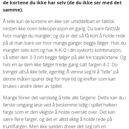
de kortene du ikke har selv (de du ikke ser med det
samme).
Å telle kun de kortene en ikke ser umiddelbart er faktisk
nesten ikke noen telleoperasjon en gang. Du bare fastslår
hvor mange du mangler, og da er det så få kort å holde rede
på at man bare ser hvor mange ganger begge følger. Hvis du
mangler seks kort og har A-K-Q i din syvkorts kombinasjon,
så sitter den 3-3 om begge følger på alle tre toppkortene. Og
hvis en av dem ikke følger tredje gang satt fargen 4-2. Du
trenger altså ikke telle, egentlig. Å venne seg til å "telle" på
denne måten sparer deg for mye tid og krefter som kan
brukes i andre deler av spillet.
Mange finner det vanskelig å telle alle fargene. Dette kan du i
første omgang løse ved å bestemme tidlig i spillet hvilken
farge som er den vikigste å holde oversikt over. Det kan
være flere farger, og det er alltid viktig å holde rede på
trumffargen. Men ikke sjelden dreier det seg om en