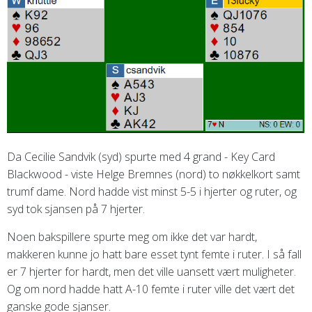
Da Cecilie Sandvik (syd) spurte med 4 grand - Key Card
Blackwood - viste Helge Bremnes (nord) to nøkkelkort samt
trumf dame. Nord hadde vist minst 5-5 i hjerter og ruter, og
syd tok sjansen på 7 hjerter.
Noen bakspillere spurte meg om ikke det var hardt,
makkeren kunne jo hatt bare esset tynt femte i ruter. I så fall
er 7 hjerter for hardt, men det ville uansett vært muligheter.
Og om nord hadde hatt A-10 femte i ruter ville det vært det
ganske gode sjanser.