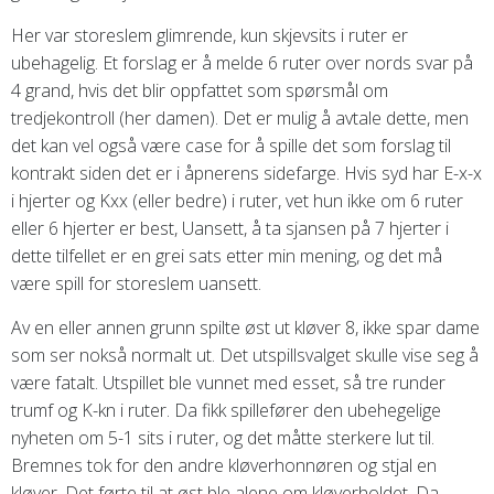
Her var storeslem glimrende, kun skjevsits i ruter er
ubehagelig. Et forslag er å melde 6 ruter over nords svar på
4 grand, hvis det blir oppfattet som spørsmål om
tredjekontroll (her damen). Det er mulig å avtale dette, men
det kan vel også være case for å spille det som forslag til
kontrakt siden det er i åpnerens sidefarge. Hvis syd har E-x-x
i hjerter og Kxx (eller bedre) i ruter, vet hun ikke om 6 ruter
eller 6 hjerter er best, Uansett, å ta sjansen på 7 hjerter i
dette tilfellet er en grei sats etter min mening, og det må
være spill for storeslem uansett.
Av en eller annen grunn spilte øst ut kløver 8, ikke spar dame
som ser nokså normalt ut. Det utspillsvalget skulle vise seg å
være fatalt. Utspillet ble vunnet med esset, så tre runder
trumf og K-kn i ruter. Da fikk spillefører den ubehegelige
nyheten om 5-1 sits i ruter, og det måtte sterkere lut til.
Bremnes tok for den andre kløverhonnøren og stjal en
kløver. Det førte til at øst ble alene om kløverholdet. Da