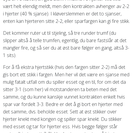
vært helt elendig meldt, men den kontrakten avhenger av 2-2
i hjerter (40 % sjanse). I kløverslemmen er det to sjanser,
enten kan hjerteren sitte 2-2, eller sparfargen kan gi fire stikk.
Det kommer ruter ut til stjeling, så tre runder trumf (du
slipper altså å telle trumfen, egentlig, du bare fastslår at det
mangler fire, og så ser du at øst bare følger en gang, altså 3-
1 sits).
For å få ekstra hjertstikk (hvis den fargen sitter 2-2) må det
gis bort ett stikk i fargen. Men her vil det være en sjanse med
mulig fatalt utfall om du spiller esset og en til, for om det da
sitter 3-1 (som her) vil motstanderen ta beten med det
samme, og du kunne kanskje vunnet kontrakten enkelt hvis
spar var fordelt 3-3. Bedre er det å gi bort en hjerter med
det samme, dvs. beholde esset. Sett at øst stikker over
hjerter knekt med kongen og spiller spar knekt. Du stikker
med esset og tar for hjerter ess. Hvis begge følger står