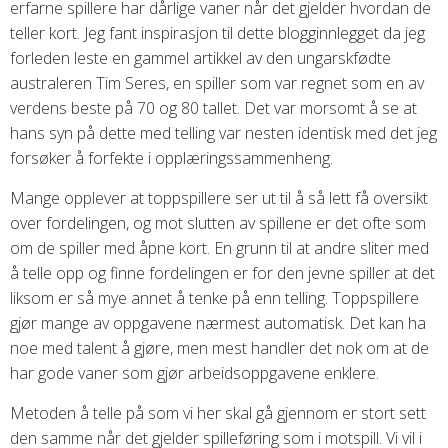
erfarne spillere har dårlige vaner når det gjelder hvordan de
teller kort. Jeg fant inspirasjon til dette blogginnlegget da jeg
forleden leste en gammel artikkel av den ungarskfødte
australeren Tim Seres, en spiller som var regnet som en av
verdens beste på 70 og 80 tallet. Det var morsomt å se at
hans syn på dette med telling var nesten identisk med det jeg
forsøker å forfekte i opplæringssammenheng.
Mange opplever at toppspillere ser ut til å så lett få oversikt
over fordelingen, og mot slutten av spillene er det ofte som
om de spiller med åpne kort. En grunn til at andre sliter med
å telle opp og finne fordelingen er for den jevne spiller at det
liksom er så mye annet å tenke på enn telling. Toppspillere
gjør mange av oppgavene nærmest automatisk. Det kan ha
noe med talent å gjøre, men mest handler det nok om at de
har gode vaner som gjør arbeidsoppgavene enklere.
Metoden å telle på som vi her skal gå gjennom er stort sett
den samme når det gjelder spilleføring som i motspill. Vi vil i