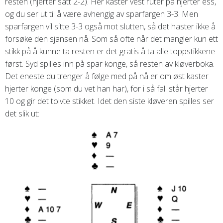
resten (hjerter satt 2-2). Her kaster vest ruter på hjerter ess,
og du ser ut til å være avhengig av sparfargen 3-3. Men
sparfargen vil sitte 3-3 også mot slutten, så det haster ikke å
forsøke den sjansen nå. Som så ofte når det mangler kun ett
stikk på å kunne ta resten er det gratis å ta alle toppstikkene
først. Syd spilles inn på spar konge, så resten av kløverboka.
Det eneste du trenger å følge med på nå er om øst kaster
hjerter konge (som du vet han har), for i så fall står hjerter
10 og gir det tolvte stikket. Idet den siste kløveren spilles ser
det slik ut: