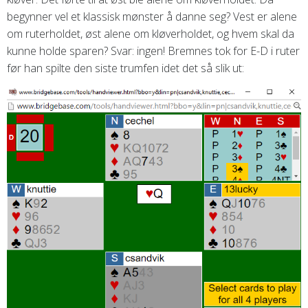
begynner vel et klassisk mønster å danne seg? Vest er alene
om ruterholdet, øst alene om kløverholdet, og hvem skal da
kunne holde sparen? Svar: ingen! Bremnes tok for E-D i ruter
før han spilte den siste trumfen idet det så slik ut: