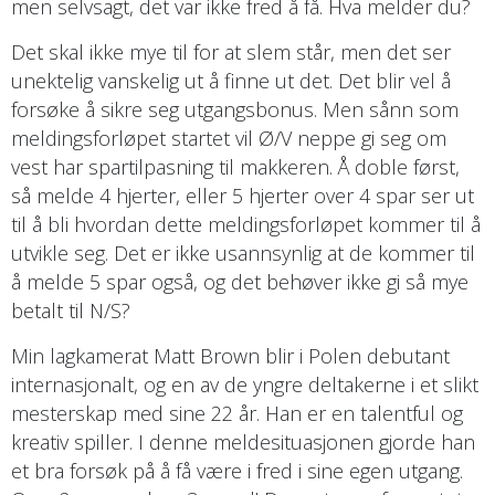
men selvsagt, det var ikke fred å få. Hva melder du?
Det skal ikke mye til for at slem står, men det ser
unektelig vanskelig ut å finne ut det. Det blir vel å
forsøke å sikre seg utgangsbonus. Men sånn som
meldingsforløpet startet vil Ø/V neppe gi seg om
vest har spartilpasning til makkeren. Å doble først,
så melde 4 hjerter, eller 5 hjerter over 4 spar ser ut
til å bli hvordan dette meldingsforløpet kommer til å
utvikle seg. Det er ikke usannsynlig at de kommer til
å melde 5 spar også, og det behøver ikke gi så mye
betalt til N/S?
Min lagkamerat Matt Brown blir i Polen debutant
internasjonalt, og en av de yngre deltakerne i et slikt
mesterskap med sine 22 år. Han er en talentful og
kreativ spiller. I denne meldesituasjonen gjorde han
et bra forsøk på å få være i fred i sine egen utgang.