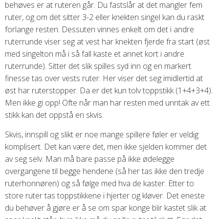
behøves er at ruteren går. Du fastslår at det mangler fem
ruter, og om det sitter 3-2 eller knekten singel kan du raskt
forlange resten. Dessuten vinnes enkelt om det i andre
ruterrunde viser seg at vest har knekten fjerde fra start (øst
med singelton må i så fall kaste et annet kort i andre
ruterrunde). Sitter det slik spilles syd inn og en markert
finesse tas over vests ruter. Her viser det seg imidlertid at
øst har ruterstopper. Da er det kun tolv toppstikk (1+4+3+4).
Men ikke gi opp! Ofte når man har resten med unntak av ett
stikk kan det oppstå en skvis.
Skvis, innspill og slikt er noe mange spillere føler er veldig
komplisert. Det kan være det, men ikke sjelden kommer det
av seg selv. Man må bare passe på ikke ødelegge
overgangene til begge hendene (så her tas ikke den tredje
ruterhonnøren) og så følge med hva de kaster. Etter to
store ruter tas toppstikkene i hjerter og kløver. Det eneste
du behøver å gjøre er å se om spar konge blir kastet slik at