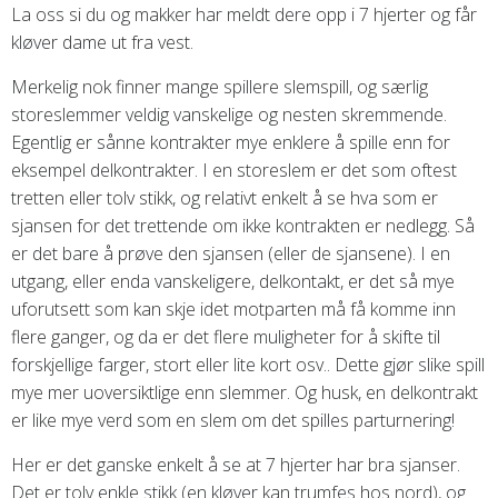
La oss si du og makker har meldt dere opp i 7 hjerter og får
kløver dame ut fra vest.
Merkelig nok finner mange spillere slemspill, og særlig
storeslemmer veldig vanskelige og nesten skremmende.
Egentlig er sånne kontrakter mye enklere å spille enn for
eksempel delkontrakter. I en storeslem er det som oftest
tretten eller tolv stikk, og relativt enkelt å se hva som er
sjansen for det trettende om ikke kontrakten er nedlegg. Så
er det bare å prøve den sjansen (eller de sjansene). I en
utgang, eller enda vanskeligere, delkontakt, er det så mye
uforutsett som kan skje idet motparten må få komme inn
flere ganger, og da er det flere muligheter for å skifte til
forskjellige farger, stort eller lite kort osv.. Dette gjør slike spill
mye mer uoversiktlige enn slemmer. Og husk, en delkontrakt
er like mye verd som en slem om det spilles parturnering!
Her er det ganske enkelt å se at 7 hjerter har bra sjanser.
Det er tolv enkle stikk (en kløver kan trumfes hos nord), og