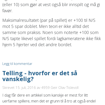
(eller 10) som gjør at vest også blir innspilt og må gi
favør.
Maksimalresultatet (par på spillet) er +100 til N/S
mot 5 spar doblet. Men teori er ikke alltid det
samme som praksis. Noen som noterte +100 som
N/S tapte likevel spillet fordi lagkameratene ikke fikk
hjem 5 hjerter ved det andre bordet.
Legg til kommentar
Telling - hvorfor er det så
vanskelig?
Skrevet 15. juli, 2016
av 4959 Geir Olav Tislevoll
I dag får dere en artikkel som kanskje er mest for litt
uerfarne spillere, men det er grunn til å tro at også endel