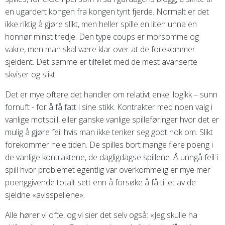
en ugardert kongen fra kongen tynt fjerde. Normalt er det
ikke riktig å gjøre slikt, men heller spille en liten unna en
honnør minst tredje. Den type coups er morsomme og
vakre, men man skal være klar over at de forekommer
sjeldent. Det samme er tilfellet med de mest avanserte
skviser og slikt.
Det er mye oftere det handler om relativt enkel logikk – sunn
fornuft - for å få fatt i sine stikk. Kontrakter med noen valg i
vanlige motspill, eller ganske vanlige spilleføringer hvor det er
mulig å gjøre feil hvis man ikke tenker seg godt nok om. Slikt
forekommer hele tiden. De spilles bort mange flere poeng i
de vanlige kontraktene, de dagligdagse spillene. Å unngå feil i
spill hvor problemet egentlig var overkommelig er mye mer
poenggivende totalt sett enn å forsøke å få til et av de
sjeldne «avisspellene».
Alle hører vi ofte, og vi sier det selv også: «Jeg skulle ha