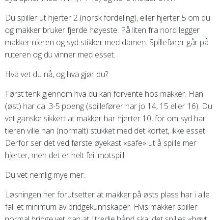
Du spiller ut hjerter 2 (norsk fordeling), eller hjerter 5 om du
og makker bruker fjerde høyeste. På liten fra nord legger
makker nieren og syd stikker med damen. Spillefører går på
ruteren og du vinner med esset.
Hva vet du nå, og hva gjør du?
Først tenk gjennom hva du kan forvente hos makker. Han
(øst) har ca. 3-5 poeng (spillefører har jo 14, 15 eller 16). Du
vet ganske sikkert at makker har hjerter 10, for om syd har
tieren ville han (normalt) stukket med det kortet, ikke esset.
Derfor ser det ved første øyekast «safe» ut å spille mer
hjerter, men det er helt feil motspill.
Du vet nemlig mye mer.
Løsningen her forutsetter at makker på østs plass har i alle
fall et minimum av bridgekunnskaper. Hvis makker spiller
normal bridge vet han at i tredje hånd skal det spilles «høyt