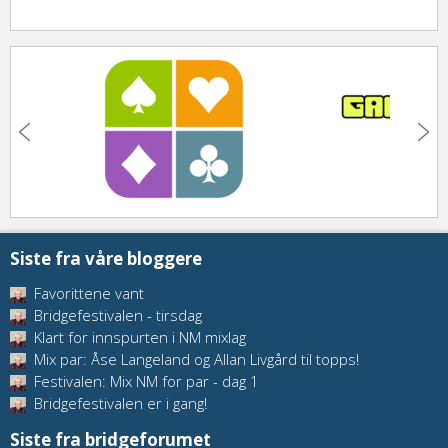
Siste fra våre bloggere
Favorittene vant
Bridgefestivalen - tirsdag
Klart for innspurten i NM mixlag
Mix par: Åse Langeland og Allan Livgård til topps!
Festivalen: Mix NM for par - dag 1
Bridgefestivalen er i gang!
Siste fra bridgeforumet