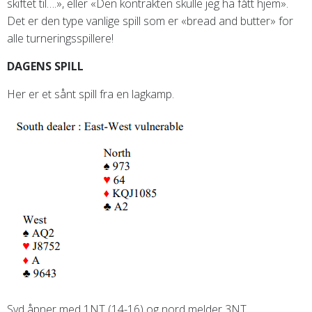
skiftet til….», eller «Den kontrakten skulle jeg ha fått hjem».
Det er den type vanlige spill som er «bread and butter» for
alle turneringsspillere!
DAGENS SPILL
Her er et sånt spill fra en lagkamp.
Syd åpner med 1NT (14-16) og nord melder 3NT.