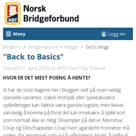
Meny
Logg inn
Bridge.no
Bridgemateriell
Blogger
GeOs blogg
"Back to Basics"
Skrevet 21. april, 2020
av 4959 Geir Olav Tislevoll
HVOR ER DET MEST POENG Å HENTE?
Vi har de siste dagene her i bloggen sett på noen veldig
spesielle varianter. Vakre motspill, eller spektakulære
spilleføringer kan faktisk være ganske logiske, men likevel
vanskelig å komme på fordi det kan innebære å spille kort
som normalt ikke er riktig. Eksempler på det er Merrimac
Coup og Deschappeles Coup hvor ugarderte honnører må
spilles, for eksempel som vi så i gårdagens blogg, å skifte til