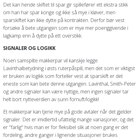
Det kan hende skiftet til spar gir spillefører ett ekstra stikk
om han har spar konge og ikke så mye i kløver, men
sparskiftet kan ikke dytte på kontrakten. Derfor bør vest
forsøke å bete utgangen som er mye mer poenggivende i
lagkamp enn å dytte på ett overstikk.
SIGNALER OG LOGIKK
Noen samspilte makkerpar vil kanskje legge
Lavinthalbetydning i østs ruterpåspill, men det som er viktigst
er bruken av logikk som forteller vest at sparskift er det
eneste som kan bete denne utgangen. Lavinthal, Smith-Peter
og andre signaler kan være nyttige, men ingen signaler tar
helt bort nytteverdien av sunn fornuft/logikk!
Et makkerpar kan tjene mye på gode avtaler når det gjelder
signaler. Det er imidlertid ufattelig mange variasjoner, og det
er "farlig" hvis man er for fleksibel slik at noen gang er det
fordeling, andre ganger i lignende situasjoner brukes