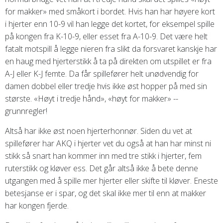
for makker» med småkort i bordet. Hvis han har høyere kort
i hjerter enn 10-9 vil han legge det kortet, for eksempel spille
på kongen fra K-10-9, eller esset fra A-10-9. Det være helt
fatalt motspill å legge nieren fra slikt da forsvaret kanskje har
en haug med hjerterstikk å ta på direkten om utspillet er fra
A-J eller K-J femte. Da får spillefører helt unødvendig for
damen dobbel eller tredje hvis ikke øst hopper på med sin
største. «Høyt i tredje hånd», «høyt for makker» --
grunnregler!
Altså har ikke øst noen hjerterhonnør. Siden du vet at
spillefører har AKQ i hjerter vet du også at han har minst ni
stikk så snart han kommer inn med tre stikk i hjerter, fem
ruterstikk og kløver ess. Det går altså ikke å bete denne
utgangen med å spille mer hjerter eller skifte til kløver. Eneste
betesjanse er i spar, og det skal ikke mer til enn at makker
har kongen fjerde.