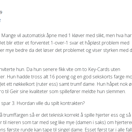
 Mange vil automatisk åpne med 1 kløver med slikt, men hva har
et blir etter et forventet 1-over-1 svar et håpløst problem med
er mye bedre da det løser det problemet og viser styrken med 
eminviterte hun. Da hun senere fikk vite om to Key-Cards uten
er. Hun hadde tross alt 16 poeng og en god sekskorts farge mo
t ett nøkkelkort (ruter ess) samt trumf dame. Hun håpet nok ø
tro til Geir sine kvaliteter som spillefører meldte hun slemmen.
t spar 3. Hvordan ville du spilt kontrakten?
på trumffargen så er det teknisk korrekt å spille hjerter ess og så
er til nieren som tar med seg like mye (damen i saks) om hjerter
ns første runde kan tape til singel dame. Esset først tar i alle fall