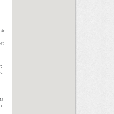
 de
det
t
st
 ta
en