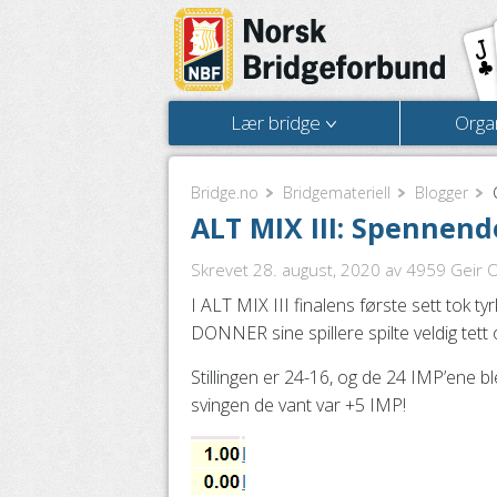
Lær bridge
Orga
Bridge.no
Bridgemateriell
Blogger
ALT MIX III: Spennende
Skrevet 28. august, 2020
av 4959 Geir Ol
I ALT MIX III finalens første sett tok
DONNER sine spillere spilte veldig tett o
Stillingen er 24-16, og de 24 IMP’ene b
svingen de vant var +5 IMP!