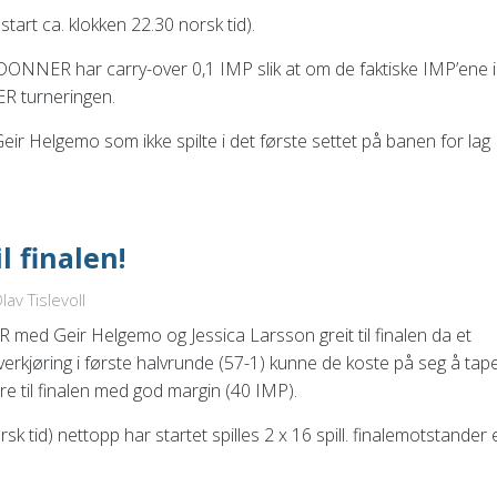
tart ca. klokken 22.30 norsk tid).
at DONNER har carry-over 0,1 IMP slik at om de faktiske IMP’ene i
ER turneringen.
Geir Helgemo som ikke spilte i det første settet på banen for lag
l finalen!
av Tislevoll
 med Geir Helgemo og Jessica Larsson greit til finalen da et
 overkjøring i første halvrunde (57-1) kunne de koste på seg å tap
re til finalen med god margin (40 IMP).
rsk tid) nettopp har startet spilles 2 x 16 spill. finalemotstander 