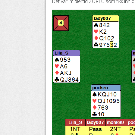
Det var imidlertid ZORLU som fikk inn de