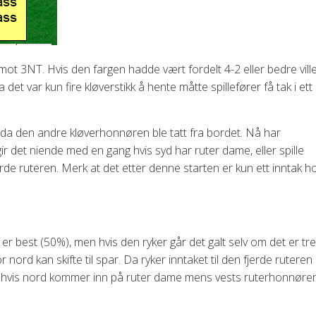
t mot 3NT. Hvis den fargen hadde vært fordelt 4-2 eller bedre vill
 det var kun fire kløverstikk å hente måtte spillefører få tak i ett
da den andre kløverhonnøren ble tatt fra bordet. Nå har
 gir det niende med en gang hvis syd har ruter dame, eller spille
erde ruteren. Merk at det etter denne starten er kun ett inntak h
e er best (50%), men hvis den ryker går det galt selv om det er tre
or nord kan skifte til spar. Da ryker inntaket til den fjerde ruteren
nes hvis nord kommer inn på ruter dame mens vests ruterhonnøre