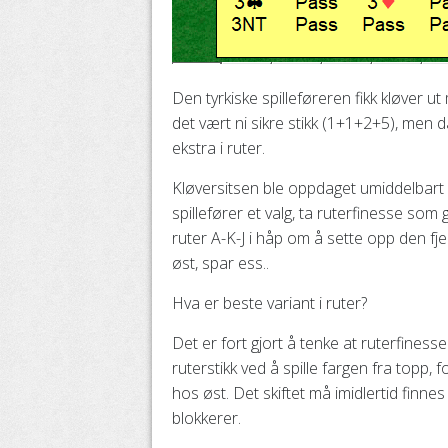
Den tyrkiske spilleføreren fikk kløver u
det vært ni sikre stikk (1+1+2+5), men da
ekstra i ruter.
Kløversitsen ble oppdaget umiddelbart 
spillefører et valg, ta ruterfinesse som
ruter A-K-J i håp om å sette opp den fj
øst, spar ess..
Hva er beste variant i ruter?
Det er fort gjort å tenke at ruterfiness
ruterstikk ved å spille fargen fra topp, f
hos øst. Det skiftet må imidlertid fin
blokkerer.