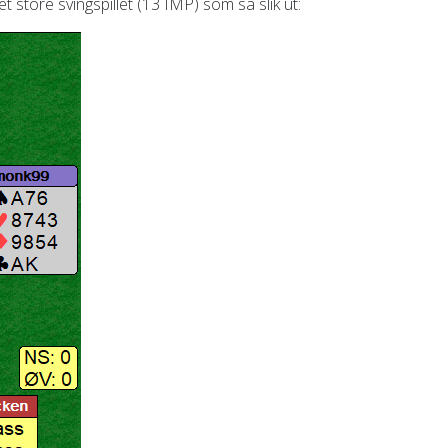
t store svingspillet (13 IMP) som så slik ut: