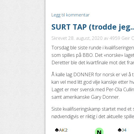
Legg til kommentar
SURT TAP (trodde jeg..
Skrevet 28. august, 2020
av 4959 Geir Ol
Torsdag ble siste runde i kvalifiseringen
som spilles på BBO. Det «norske» laget 
Deretter ble det kvartfinale mot det f
Å kalle lag DONNER for norsk er vel å t
kan vel med litt god vilje kanskje ette
Laget er mer svensk med Per-Ola Cullin
samt amerikanske Gary Donner.
Siste kvalifiseringskamp startet med et 
nødvendigvis er riktig i det aktuelle spill