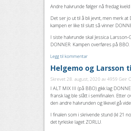
Andre halvrunde følger nå fredag kveld s
Det ser jo ut til å bli jevnt, men merk 
kampen er like til slutt så vinner DONN
I siste halvrunde skal Jessica Larsson-
DONNER. Kampen overføres på BBO.
Legg til kommentar
Helgemo og Larsson ti
Skrevet 28. august, 2020
av 4959 Geir Ol
I ALT MIX III (på BBO) gikk lag DONNER
fransk lag ble slått i semifinalen. Etter
den andre halvrunden og likevel gå vide
I finalen som i skrivende stund (kl 21 no
det tyrkiske laget ZORLU.