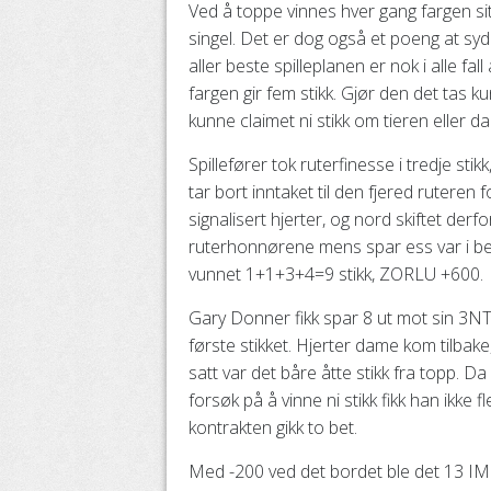
Ved å toppe vinnes hver gang fargen sit
singel. Det er dog også et poeng at syd 
aller beste spilleplanen er nok i alle fall 
fargen gir fem stikk. Gjør den det tas kun
kunne claimet ni stikk om tieren eller 
Spillefører tok ruterfinesse i tredje st
tar bort inntaket til den fjered rutere
signalisert hjerter, og nord skiftet derf
ruterhonnørene mens spar ess var i beh
vunnet 1+1+3+4=9 stikk, ZORLU +600.
Gary Donner fikk spar 8 ut mot sin 3NT.
første stikket. Hjerter dame kom tilbake
satt var det båre åtte stikk fra topp. Da 
forsøk på å vinne ni stikk fikk han ikke 
kontrakten gikk to bet.
Med -200 ved det bordet ble det 13 I