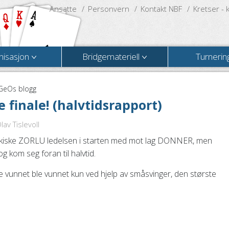
Ansatte
Personvern
Kontakt NBF
Kretser - 
nisasjon
Bridgemateriell
Turnerin
GeOs blogg
 finale! (halvtidsrapport)
av Tislevoll
 tyrkiske ZORLU ledelsen i starten med mot lag DONNER, men
g kom seg foran til halvtid.
le vunnet ble vunnet kun ved hjelp av småsvinger, den største