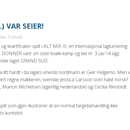
.) VAR SEIER!
av Tislevoll
 og kvartfinalen spilt i ALT MIX III, en internasjonal lagturnering
DONNER vant sin siste kvalik-kamp og ble nr. 3 (av 14 lag).
ranske laget GRAND SUD.
a litt hardt i da lagets eneste nordmann er Geir Helgemo. Men v
r hvert regne makkeren, svenske Jessica Larsson som halvt norsk?
, Marion Michielsen (egentlig nederlandsk) og Cecilia Rimstedt
spill som igjen illustrerer at en normal fargebehandling ikke
ets kontekst.