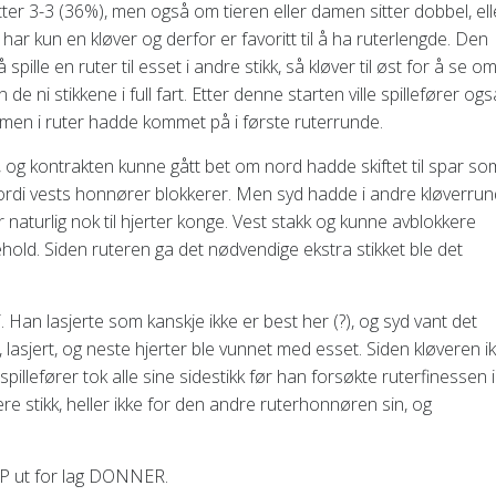
ter 3-3 (36%), men også om tieren eller damen sitter dobbel, ell
har kun en kløver og derfor er favoritt til å ha ruterlengde. Den
å spille en ruter til esset i andre stikk, så kløver til øst for å se o
 de ni stikkene i full fart. Etter denne starten ville spillefører ogs
damen i ruter hadde kommet på i første ruterrunde.
ikk, og kontrakten kunne gått bet om nord hadde skiftet til spar so
n fordi vests honnører blokkerer. Men syd hadde i andre kløverru
or naturlig nok til hjerter konge. Vest stakk og kunne avblokkere
old. Siden ruteren ga det nødvendige ekstra stikket ble det
 Han lasjerte som kanskje ikke er best her (?), og syd vant det
, lasjert, og neste hjerter ble vunnet med esset. Siden kløveren i
spillefører tok alle sine sidestikk før han forsøkte ruterfinessen i
flere stikk, heller ikke for den andre ruterhonnøren sin, og
MP ut for lag DONNER.