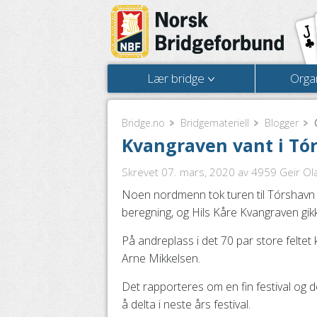
Lær bridge
Orga
Bridge.no
Bridgemateriell
Blogger
Kvangraven vant i Tó
Skrevet 07. mars, 2020
av 4959 Geir Olav
Noen nordmenn tok turen til Tórshavn fo
beregning, og Hils Kåre Kvangraven gi
På andreplass i det 70 par store felte
Arne Mikkelsen.
Det rapporteres om en fin festival og d
å delta i neste års festival.