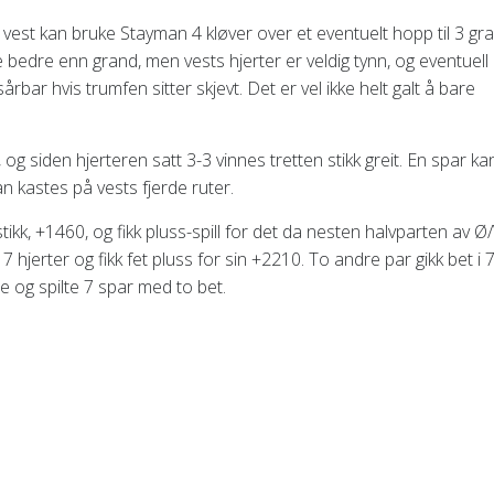
 vest kan bruke Stayman 4 kløver over et eventuelt hopp til 3 gr
bedre enn grand, men vests hjerter er veldig tynn, og eventuell
bar hvis trumfen sitter skjevt. Det er vel ikke helt galt å bare
g siden hjerteren satt 3-3 vinnes tretten stikk greit. En spar ka
n kastes på vests fjerde ruter.
tikk, +1460, og fikk pluss-spill for det da nesten halvparten av Ø/
 hjerter og fikk fet pluss for sin +2210. To andre par gikk bet i 
 og spilte 7 spar med to bet.