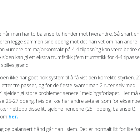
lde når man har to balanserte hender mot hverandre. Så snart en
makkeren legge sammen sine poeng mot det han vet om han andre
man vurdere om majorkontrakt på 4-4 tilpasning kan være bedre 
siden kan gi ett ekstra trumfstikk (fem trumtstikk for 4-4 tipassen
 spilles grand.
oen ikke har godt nok system til å få vist den korrekte styrken, 2
 etter tre passer, og for de fleste svarer man 2 ruter selv med
vil sjelden gi store problemer senere i meldingsforløpet. Her må 
ise 25-27 poeng, hvis de ikke har andre avtaler som for eksempe
er nettopp disse litt sjeldne hendene (25+ poeng, balansert).
r om
her.
 og balansert hånd går han i slem. Det er normalt litt for lite fo