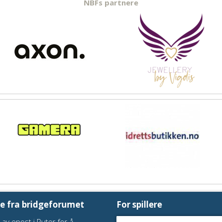
NBFs partnere
te fra bridgeforumet
For spillere
 av epost i Ruter for å