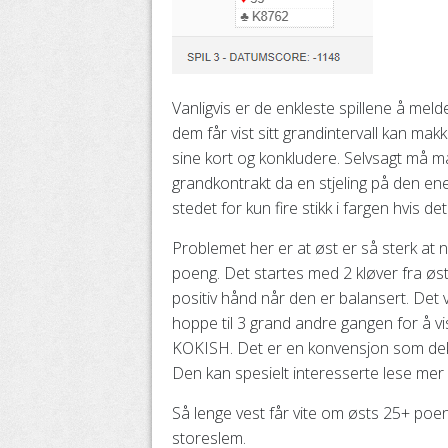
Vanligvis er de enkleste spillene å me
dem får vist sitt grandintervall kan 
sine kort og konkludere. Selvsagt må 
grandkontrakt da en stjeling på den ene 
stedet for kun fire stikk i fargen hvis det
Problemet her er at øst er så sterk at n
poeng. Det startes med 2 kløver fra øst
positiv hånd når den er balansert. Det 
hoppe til 3 grand andre gangen for å v
KOKISH. Det er en konvensjon som dekk
Den kan spesielt interesserte lese me
Så lenge vest får vite om østs 25+ poeng
storeslem.