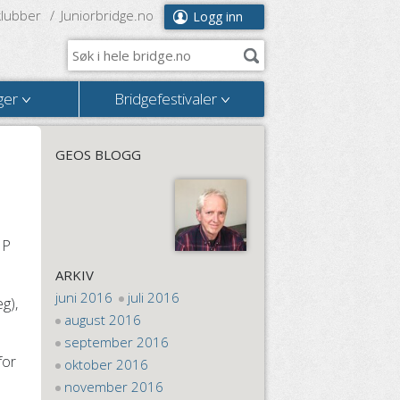
klubber
Juniorbridge.no
Logg inn
ger
Bridgefestivaler
GEOS BLOGG
MP
ARKIV
juni 2016
juli 2016
g),
august 2016
september 2016
for
oktober 2016
november 2016