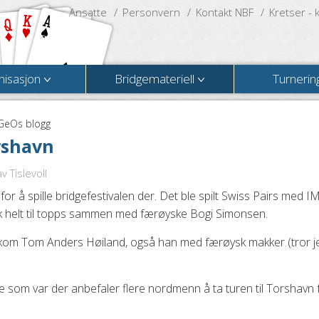
Ansatte
Personvern
Kontakt NBF
Kretser - 
nisasjon
Bridgemateriell
Turnerin
GeOs blogg
rshavn
 Tislevoll
r å spille bridgefestivalen der. Det ble spilt Swiss Pairs med I
kk helt til topps sammen med færøyske Bogi Simonsen.
t kom Tom Anders Høiland, også han med færøysk makker (tror je
e som var der anbefaler flere nordmenn å ta turen til Torshavn 