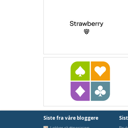
Siste fra våre bloggere
Sis
Lekker sluttposisjon
Bruk