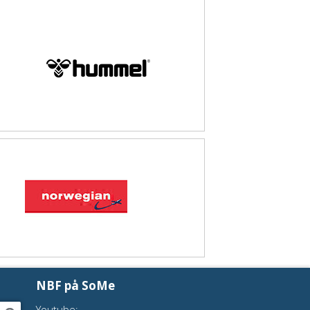
NBF på SoMe
Youtube: