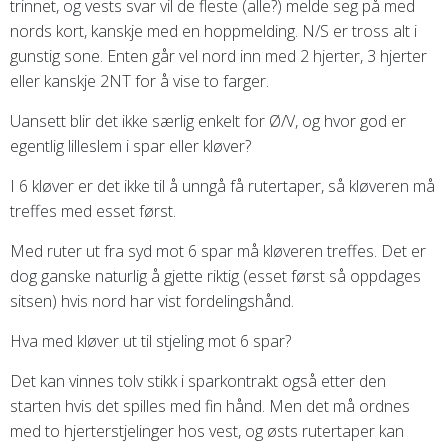
trinnet, og vests svar vil de fleste (alle?) melde seg på med
nords kort, kanskje med en hoppmelding. N/S er tross alt i
gunstig sone. Enten går vel nord inn med 2 hjerter, 3 hjerter
eller kanskje 2NT for å vise to farger.
Uansett blir det ikke særlig enkelt for Ø/V, og hvor god er
egentlig lilleslem i spar eller kløver?
I 6 kløver er det ikke til å unngå få rutertaper, så kløveren må
treffes med esset først.
Med ruter ut fra syd mot 6 spar må kløveren treffes. Det er
dog ganske naturlig å gjette riktig (esset først så oppdages
sitsen) hvis nord har vist fordelingshånd.
Hva med kløver ut til stjeling mot 6 spar?
Det kan vinnes tolv stikk i sparkontrakt også etter den
starten hvis det spilles med fin hånd. Men det må ordnes
med to hjerterstjelinger hos vest, og østs rutertaper kan