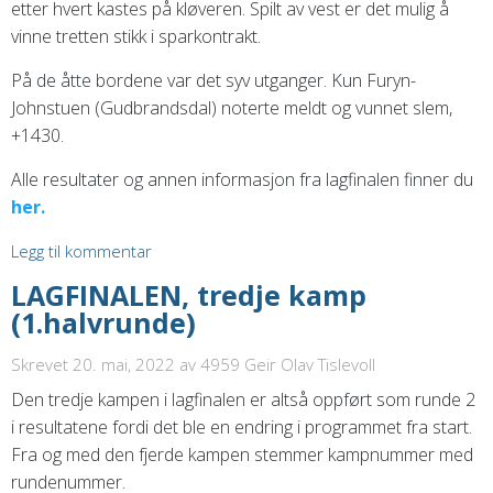
etter hvert kastes på kløveren. Spilt av vest er det mulig å
vinne tretten stikk i sparkontrakt.
På de åtte bordene var det syv utganger. Kun Furyn-
Johnstuen (Gudbrandsdal) noterte meldt og vunnet slem,
+1430.
Alle resultater og annen informasjon fra lagfinalen finner du
her.
Legg til kommentar
LAGFINALEN, tredje kamp
(1.halvrunde)
Skrevet 20. mai, 2022
av 4959 Geir Olav Tislevoll
Den tredje kampen i lagfinalen er altså oppført som runde 2
i resultatene fordi det ble en endring i programmet fra start.
Fra og med den fjerde kampen stemmer kampnummer med
rundenummer.