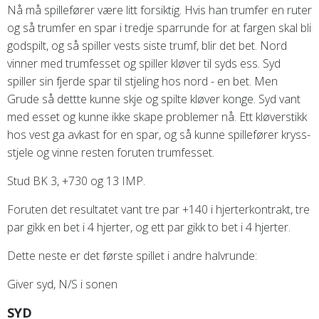
Nå må spillefører være litt forsiktig. Hvis han trumfer en ruter
og så trumfer en spar i tredje sparrunde for at fargen skal bli
godspilt, og så spiller vests siste trumf, blir det bet. Nord
vinner med trumfesset og spiller kløver til syds ess. Syd
spiller sin fjerde spar til stjeling hos nord - en bet. Men
Grude så dettte kunne skje og spilte kløver konge. Syd vant
med esset og kunne ikke skape problemer nå. Ett kløverstikk
hos vest ga avkast for en spar, og så kunne spillefører kryss-
stjele og vinne resten foruten trumfesset.
Stud BK 3, +730 og 13 IMP.
Foruten det resultatet vant tre par +140 i hjerterkontrakt, tre
par gikk en bet i 4 hjerter, og ett par gikk to bet i 4 hjerter.
Dette neste er det første spillet i andre halvrunde:
Giver syd, N/S i sonen
SYD