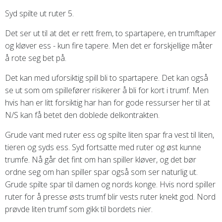
Syd spilte ut ruter 5.
Det ser ut til at det er rett frem, to spartapere, en trumftaper
og kløver ess - kun fire tapere. Men det er forskjellige måter
å rote seg bet på.
Det kan med uforsiktig spill bli to spartapere. Det kan også
se ut som om spillefører risikerer å bli for kort i trumf. Men
hvis han er litt forsiktig har han for gode ressurser her til at
N/S kan få betet den doblede delkontrakten.
Grude vant med ruter ess og spilte liten spar fra vest til liten,
tieren og syds ess. Syd fortsatte med ruter og øst kunne
trumfe. Nå går det fint om han spiller kløver, og det bør
ordne seg om han spiller spar også som ser naturlig ut.
Grude spilte spar til damen og nords konge. Hvis nord spiller
ruter for å presse østs trumf blir vests ruter knekt god. Nord
prøvde liten trumf som gikk til bordets nier.