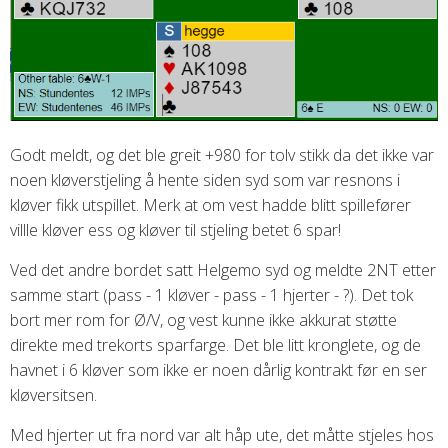
Godt meldt, og det ble greit +980 for tolv stikk da det ikke var
noen kløverstjeling å hente siden syd som var resnons i
kløver fikk utspillet. Merk at om vest hadde blitt spillefører
villle kløver ess og kløver til stjeling betet 6 spar!
Ved det andre bordet satt Helgemo syd og meldte 2NT etter
samme start (pass - 1 kløver - pass - 1 hjerter - ?). Det tok
bort mer rom for Ø/V, og vest kunne ikke akkurat støtte
direkte med trekorts sparfarge. Det ble litt kronglete, og de
havnet i 6 kløver som ikke er noen dårlig kontrakt før en ser
kløversitsen.
Med hjerter ut fra nord var alt håp ute, det måtte stjeles hos