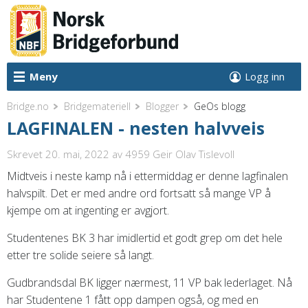
Meny
Logg inn
Bridge.no
Bridgemateriell
Blogger
GeOs blogg
LAGFINALEN - nesten halvveis
Skrevet 20. mai, 2022
av 4959 Geir Olav Tislevoll
Midtveis i neste kamp nå i ettermiddag er denne lagfinalen
halvspilt. Det er med andre ord fortsatt så mange VP å
kjempe om at ingenting er avgjort.
Studentenes BK 3 har imidlertid et godt grep om det hele
etter tre solide seiere så langt.
Gudbrandsdal BK ligger nærmest, 11 VP bak lederlaget. Nå
har Studentene 1 fått opp dampen også, og med en