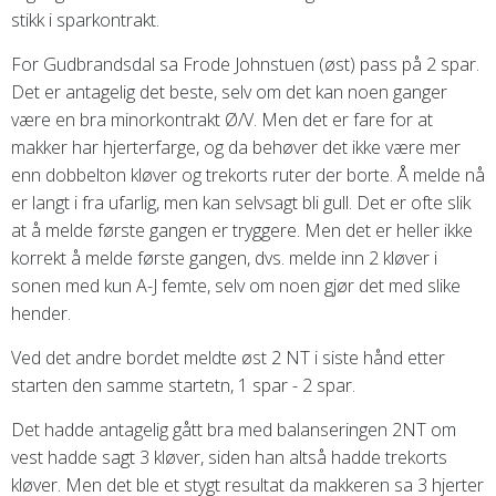
stikk i sparkontrakt.
For Gudbrandsdal sa Frode Johnstuen (øst) pass på 2 spar.
Det er antagelig det beste, selv om det kan noen ganger
være en bra minorkontrakt Ø/V. Men det er fare for at
makker har hjerterfarge, og da behøver det ikke være mer
enn dobbelton kløver og trekorts ruter der borte. Å melde nå
er langt i fra ufarlig, men kan selvsagt bli gull. Det er ofte slik
at å melde første gangen er tryggere. Men det er heller ikke
korrekt å melde første gangen, dvs. melde inn 2 kløver i
sonen med kun A-J femte, selv om noen gjør det med slike
hender.
Ved det andre bordet meldte øst 2 NT i siste hånd etter
starten den samme startetn, 1 spar - 2 spar.
Det hadde antagelig gått bra med balanseringen 2NT om
vest hadde sagt 3 kløver, siden han altså hadde trekorts
kløver. Men det ble et stygt resultat da makkeren sa 3 hjerter