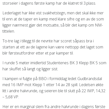
storseier i dagens første kamp har de klatret til 3.plass.
Lederlaget har ikke vist svakhetstegn, men det skal ikke mer
til enn at de taper en kamp med klare sifre og en av de som
ligger nærmest gjør det motsatte, så blir det kamp om NM-
tittelen.
To-tre lag i tillegg til de nevnte har scoret såpass bra i
starten at ett av de lagene kan være nettopp det laget som
blir førsteutfordrer etter et par kamper til.
I runde 5 møter imidlertid Studentenes BK 3 Klepp BK 5 som
har skuffet så langt og ligger sist.
I kampen vi fulgte på BBO i formiddag ledet Gudbrandsdal
med 16 IMP mot Klepp 1 etter 14 av 28 spill. Ledelsen økte
litt i andre halvrunde, og seieren ble til slutt på 22 IMP, 14,32
– 5,68 VP.
Her er en marginal slem fra andre halvrunde i dagens første