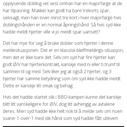
opplysende dobling vet vest omhan har en majorfarge at de
har tilpasning. Makker kan godt ha bare trekorts spar,
selvsagt, men han lover minst tre kort i hver majorfarge hvis
doblingshånden er en normal åpningshånd. Så hvis syd ikke
hadde meldt hjerter ville vi jo meldt spar uansett?
Det har mye for seg å bruke dobler som hjerter i denne
meldesituasjonen. Det er en klassisk bløffmeldings-situasjon,
men det er ikke bare det. Selv om syd har fire hjerter kan
godt Ø/V har hjerterkontrakt, kanskje med ni eller ti trumf til
sammen til og med. Selv liker jeg at også 2 hjerter, og 3
hjerter har samme betydning som om syd ikke hadde meldt.
Dette er kanskje litt smak og behag.
Hvis det hadde startet slik i BBO-kampen kunne det kanskje
blitt litt vanskeligere for Ø/V, dog litt avhengig av avtalene
deres. Men syd
hadde ikke helt nok til å melde selv om noen
svarer 1-over-1 med slik hånd som syd hadde fått utlevert.