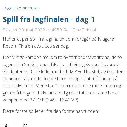
Legg til kommentar
Spill fra lagfinalen - dag 1
Skrevet 20. mai, 2022
av 4959 Geir Olav Tislevoll
Her er et par spill fra lagfinalen som foregår på Kragerø
Resort. Finalen avsluttes søndag.
Den viktige kampen mellom to av forhåndsfavorittene, de to
lagene fra Studentenes BK, Trondheim, gikk klart i favør av
Studentenes 3. De ledet med 34 IMP ved halvtid, og i starten
av andre halvrunde dro de bare fra og så ut til å kunne gå
mot maksimum. Men Stud 1 kom noe tilbake mot slutten og
greide å berge et halvt anstendig resultat, men tapte likevel
kampen med 37 IMP (3,49 - 16,41 VP).
Dette første spillet er fra den første halvrunden: