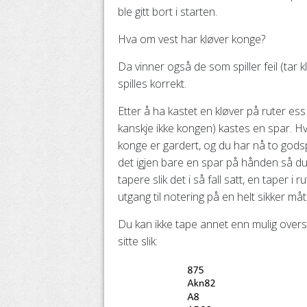
ble gitt bort i starten.
Hva om vest har kløver konge?
Da vinner også de som spiller feil (tar 
spilles korrekt.
Etter å ha kastet en kløver på ruter es
kanskje ikke kongen) kastes en spar. Hv
konge er gardert, og du har nå to godspil
det igjen bare en spar på hånden så du ha
tapere slik det i så fall satt, en taper i
utgang til notering på en helt sikker måt
Du kan ikke tape annet enn mulig overst
sitte slik: