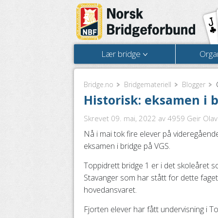
Lær bridge
Orga
Bridge.no
Bridgemateriell
Blogger
Historisk: eksamen i 
Skrevet 09. mai, 2022
av 4959 Geir Olav 
Nå i mai tok fire elever på videregåend
eksamen i bridge på VGS.
Toppidrett bridge 1 er i det skoleåret s
Stavanger som har stått for dette fage
hovedansvaret.
Fjorten elever har fått undervisning i T