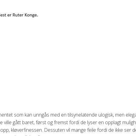
entet som kan unngås med en tilsynelatende ulogisk, men eleg
ille gått baret, først og fremst fordi de lyser en opplagt mulig
t opp, kløverfinessen. Dessuten vil mange feile fordi de ikke ser d