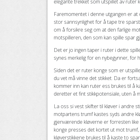
elegante trekket som utspillet av ruter k
Faremomentet i denne utgangen er at o
stor sannsynlighet for å tape tre sparsti
om å forsikre seg om at den farlige motsp
motspilleren, den som kan spille spar 
Det er jo ingen taper i ruter i dette spi
synes merkelig for en nybegynner, for h
Siden det er ruter konge som er utspille
du vet må vinne det stikket. Da er fort
kommer inn kan ruter ess brukes til å ka
deretter et fint stikkpotensiale, uten å m
La oss si vest skifter til kløver i andre 
motpartens trumf kastes syds andre kløv
gjenværende kløverne er forresten like
konge presses det kortet ut mot trumf, o
kløverstikkene brukes til å kaste to spa