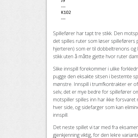
Spillefører har tapt tre stikk. Den mots
det spilles ruter som løser spilleførers 
hjerteren) som er til dobbeltrenons og
stikk uten å måtte gjette hvor ruter da
Slike innspill forekommer i ulike forkle
pugge den eksakte sitsen i bestemte sp
mønstre. Innspill i trumfkontrakter er o
selv, det er mye bedre for spillefører o
motspiller spilles inn har ikke forsvaret
hver side, og sidefarger som kan elimin
innspill.
Det neste spillet vi tar med fra eksamen
gjenkjenning viktig, for den lekre variant