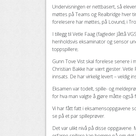
Undervisningen er nettbasert, så elever
møttes på Teams og Realbridge hver tir
forelesere har møttes, på Lovund, i Tro
I tillegg til Vetle Faag (fagleder Jåttå
henholdsvis eksaminator og sensor und
toppspillere;
Gunn Tove Vist skal forelese senere i
Christian Bakke har vært gjester. Vetle
innsats. De har virkelig levert – veldig 
Eksamen var todelt, spille- og meldepr
for hva man valgte å gjøre måtte også 
Vi har fått fatt i eksamensoppgavene som 
se på et par spilleprøver.
Det var ulikt nivå på disse oppgavene
erfarne spillere kan bomme på om det f