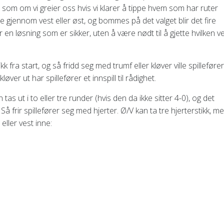
t som om vi greier oss hvis vi klarer å tippe hvem som har ruter
e gjennom vest eller øst, og bommes på det valget blir det fire
en løsning som er sikker, uten å være nødt til å gjette hvilken ve
k fra start, og så fridd seg med trumf eller kløver ville spillefører
øver ut har spillefører et innspill til rådighet.
tas ut i to eller tre runder (hvis den da ikke sitter 4-0), og det
g. Så frir spillefører seg med hjerter. Ø/V kan ta tre hjerterstikk, m
eller vest inne: