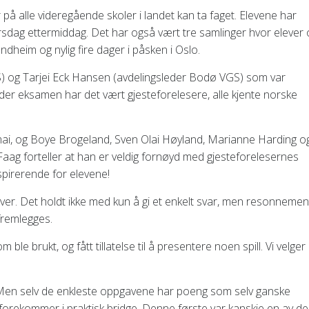
 på alle videregående skoler i landet kan ta faget. Elevene har
sdag ettermiddag. Det har også vært tre samlinger hvor elever 
ndheim og nylig fire dager i påsken i Oslo.
 VGS) og Tarjei Eck Hansen (avdelingsleder Bodø VGS) som var
er eksamen har det vært gjesteforelesere, alle kjente norske
 mai, og Boye Brogeland, Sven Olai Høyland, Marianne Harding o
 Faag forteller at han er veldig fornøyd med gjesteforelesernes
inspirerende for elevene!
øver. Det holdt ikke med kun å gi et enkelt svar, men resonnemen
fremlegges.
ble brukt, og fått tillatelse til å presentere noen spill. Vi velger
. Men selv de enkleste oppgavene har poeng som selv ganske
orekommer i praktisk bridge. Denne første var kanskje en av de