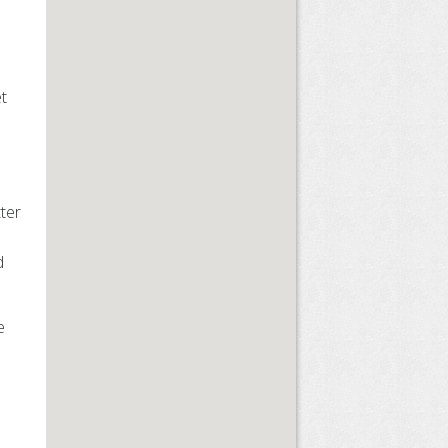
et
tter
d
e