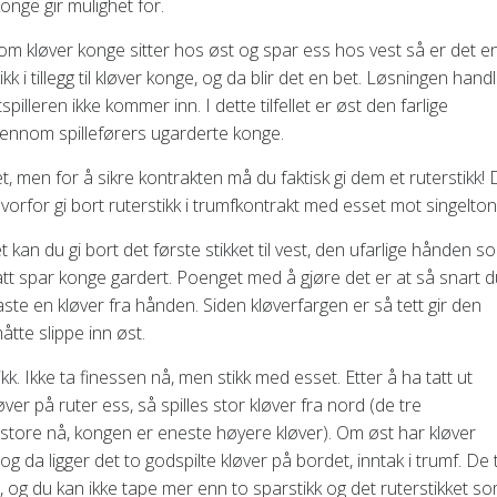
onge gir mulighet for.
m kløver konge sitter hos øst og spar ess hos vest så er det e
kk i tillegg til kløver konge, og da blir det en bet. Løsningen hand
illeren ikke kommer inn. I dette tilfellet er øst den farlige
gjennom spilleførers ugarderte konge.
llet, men for å sikre kontrakten må du faktisk gi dem et ruterstikk! 
vorfor gi bort ruterstikk i trumfkontrakt med esset mot singelton
t kan du gi bort det første stikket til vest, den ufarlige hånden s
satt spar konge gardert. Poenget med å gjøre det er at så snart 
ste en kløver fra hånden. Siden kløverfargen er så tett gir den
åtte slippe inn øst.
stikk. Ikke ta finessen nå, men stikk med esset. Etter å ha tatt ut
er på ruter ess, så spilles stor kløver fra nord (de tre
 store nå, kongen er eneste høyere kløver). Om øst har kløver
g da ligger det to godspilte kløver på bordet, inntak i trumf. De 
r, og du kan ikke tape mer enn to sparstikk og det ruterstikket s