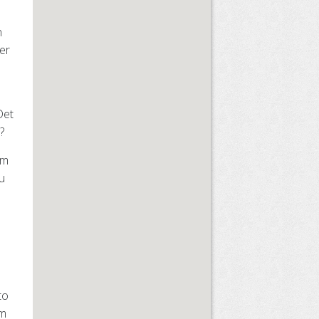
n
ler
Det
?
om
du
to
om