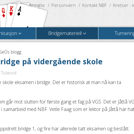
Ansatte
Personvern
Kontakt NBF
Kretser - 
nisasjon
Bridgemateriell
Turnerin
GeOs blogg
bridge på vidergående skole
Tislevoll
e skole eksamen i bridge. Det er historisk at man nå kan ta
om går mot slutten for første gang et fag på VGS. Det er Jåttå VG
t i samarbeid med NBF. Vetle Faag som er lektor på Jåttå har hat
oppidrett bridge 1, og fire har allerede tatt eksamen og bestått.