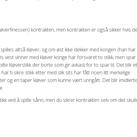
kløverfinessen) kontrakten, men kontrakten er også sikker hvis d
s spilles altså kløver, og om øst ikke dekker med kongen (han har
is vest vinner med kløver konge har forsvaret to stikk, men spar
te kløverstikk der borte som gir avkast for to spar til. Det blir e
r ti sikre stikk etter med slik sits har fått noen litt merkelige
 ruter og en taper kløver som kunne vært unngått. Det blir imidlerti
e.
ikk ved å spille sånn, men du sikrer kontrakten selv om det skull