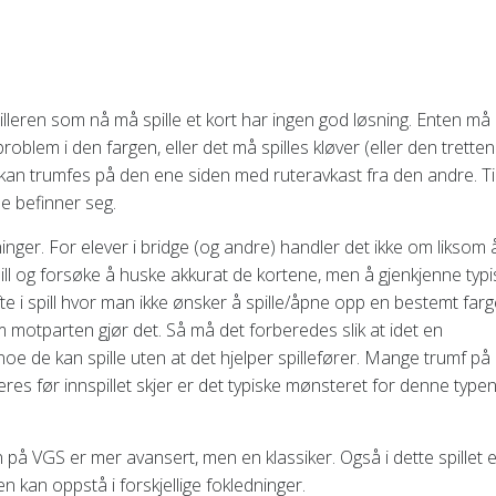
pilleren som nå må spille et kort har ingen god løsning. Enten må
problem i den fargen, eller det må spilles kløver (eller den trette
 kan trumfes på den ene siden med ruteravkast fra den andre. Ti
me befinner seg.
dninger. For elever i bridge (og andre) handler det ikke om liksom 
ill og forsøke å huske akkurat de kortene, men å gjenkjenne typi
fte i spill hvor man ikke ønsker å spille/åpne opp en bestemt far
m motparten gjør det. Så må det forberedes slik at idet en
 noe de kan spille uten at det hjelper spillefører. Mange trumf på
eres før innspillet skjer er det typiske mønsteret for denne type
 på VGS er mer avansert, men en klassiker. Også i dette spillet 
en kan oppstå i forskjellige fokledninger.