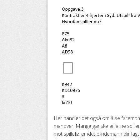
Her handler det også om å se faremom
manøver. Mange ganske erfarne spillere v
mot spillefører idet blindemann blir lag