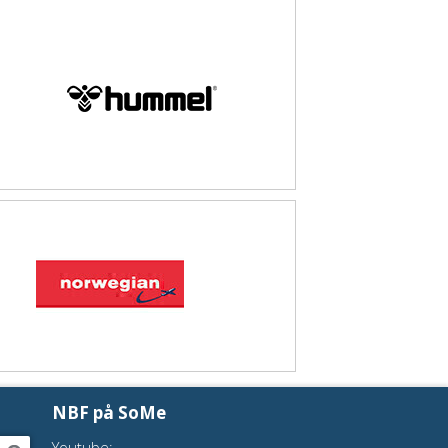
NBF på SoMe
Youtube: