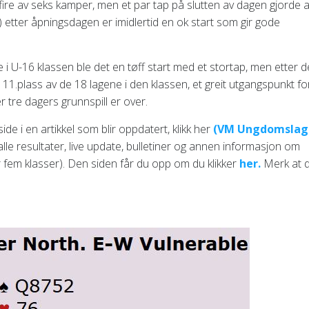
r fire av seks kamper, men et par tap på slutten av dagen gjorde a
20) etter åpningsdagen er imidlertid en ok start som gir gode
 i U-16 klassen ble det en tøff start med et stortap, men etter d
11.plass av de 18 lagene i den klassen, et greit utgangspunkt fo
r tre dagers grunnspill er over.
e i en artikkel som blir oppdatert, klikk her
(VM Ungdomslag 
le resultater, live update, bulletiner og annen informasjon om
fem klasser). Den siden får du opp om du klikker
her.
Merk at 