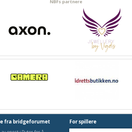
NBFs partnere
te fra bridgeforumet
For spillere
 av epost i Ruter for å