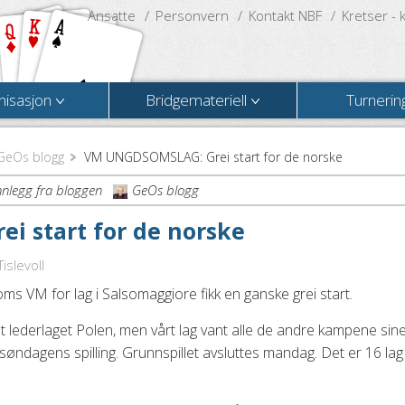
Ansatte
Personvern
Kontakt NBF
Kretser - 
nisasjon
Bridgemateriell
Turnerin
GeOs blogg
VM UNGDSOMSLAG: Grei start for de norske
nnlegg fra bloggen
GeOs blogg
 start for de norske
islevoll
ms VM for lag i Salsomaggiore fikk en ganske grei start.
 lederlaget Polen, men vårt lag vant alle de andre kampene sine
ør søndagens spilling. Grunnspillet avsluttes mandag. Det er 16 lag 