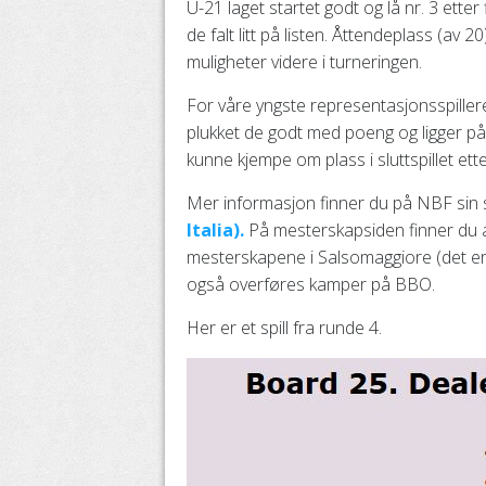
U-21 laget startet godt og lå nr. 3 ette
de falt litt på listen. Åttendeplass (av 
muligheter videre i turneringen.
For våre yngste representasjonsspillere
plukket de godt med poeng og ligger på 
kunne kjempe om plass i sluttspillet ette
Mer informasjon finner du på NBF sin sid
Italia).
På mesterskapsiden finner du al
mesterskapene i Salsomaggiore (det er 
også overføres kamper på BBO.
Her er et spill fra runde 4.