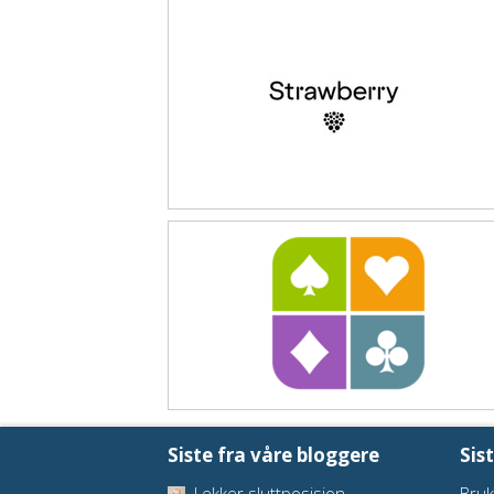
Siste fra våre bloggere
Sis
Lekker sluttposisjon
Bruk