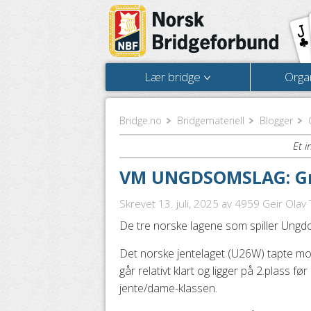
Lær bridge
Orga
Bridge.no
Bridgemateriell
Blogger
Et i
VM UNGDSOMSLAG: Grei
Skrevet 13. juli, 2025
av 4959 Geir Olav T
De tre norske lagene som spiller Ungdo
Det norske jentelaget (U26W) tapte mot
går relativt klart og ligger på 2.plass f
jente/dame-klassen.