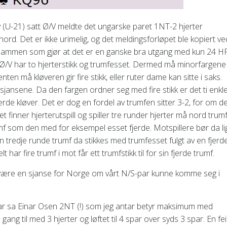
 (U-21) satt Ø/V meldte det ungarske paret 1NT-2 hjerter
ord. Det er ikke urimelig, og det meldingsforløpet ble kopiert ve
 sammen som gjør at det er en ganske bra utgang med kun 24 HP 
 Ø/V har to hjerterstikk og trumfesset. Dermed må minorfargene
nten må kløveren gir fire stikk, eller ruter dame kan sitte i saks.
sjansene. Da den fargen ordner seg med fire stikk er det ti enkle
erde kløver. Det er dog en fordel av trumfen sitter 3-2, for om d
et finner hjerterutspill og spiller tre runder hjerter må nord trum
rumf som den med for eksempel esset fjerde. Motspillere bør da l
en tredje runde trumf da stikkes med trumfesset fulgt av en fjerd
 har fire trumf i mot får ett trumfstikk til for sin fjerde trumf.
e være en sjanse for Norge om vårt N/S-par kunne komme seg i
spar sa Einar Osen 2NT (!) som jeg antar betyr maksimum med
ang til med 3 hjerter og løftet til 4 spar over syds 3 spar. En feil