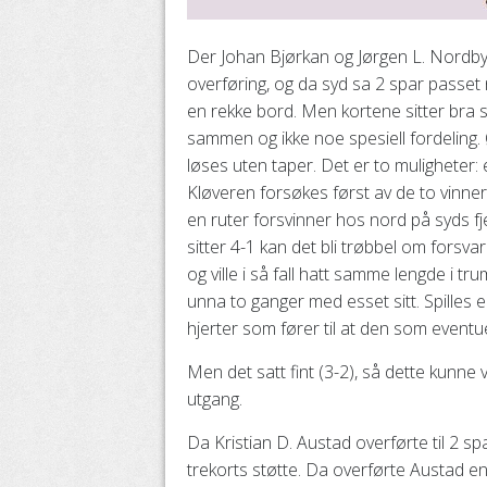
D
er Johan Bjørkan og Jørgen L. Nordby
overføring, og da syd sa 2 spar passet n
en rekke bord. Men kortene sitter bra
sammen og ikke noe spesiell fordeling.
løses uten taper. Det er to muligheter: e
Kløveren forsøkes først av de to vinner
en ruter forsvinner hos nord på syds fj
sitter 4-1 kan det bli trøbbel om forsvar
og ville i så fall hatt samme lengde i t
unna to ganger med esset sitt. Spilles 
hjerter som fører til at den som eventuelt
Men det satt fint (3-2), så dette kunn
utgang.
Da Kristian D. Austad overførte til 2 
trekorts støtte. Da overførte Austad en g