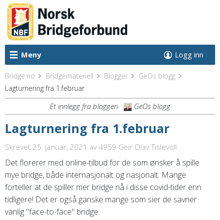
Meny
Logg inn
Bridge.no
Bridgemateriell
Blogger
GeOs blogg
Lagturnering fra 1.februar
Et innlegg fra bloggen
GeOs blogg
Lagturnering fra 1.februar
Skrevet 25. januar, 2021
av 4959 Geir Olav Tislevoll
Det florerer med online-tilbud for de som ønsker å spille
mye bridge, både internasjonalt og nasjonalt. Mange
forteller at de spiller mer bridge nå i disse covid-tider enn
tidligere! Det er også ganske mange som sier de savner
vanlig "face-to-face" bridge.