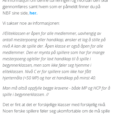
All informasjon om denne turneringen og hvordan den skal
gjennomføres samt hvem som er påmeldt finner du på
NBF sine side,
her.
Vi sakser noe av informasjonen:
//Eliteklassen er åpen for alle medlemmer, uavhengig av
antall mesterpoeng eller handikap; ønsker et lag å stille på
nivå A kan de spille der. Åpen klasse er også åpen for alle
medlemmer. Den er mynta på spillere som har for mange
mesterpoeng og/eller for lavt handikap til å spille i
begynnerklassen, men som ikke føler seg hjemme i
eliteklassen. Nivå C er for spillere som ikke har fått
hjerternåla (<50 MP) og har et handikap på minst 40.
Man må altså oppfylle begge kravene - både MP og HCP for å
spille i begynnerklassen. //
Det er fint at det er forskjellige klasser med forskjellig nivå.
Noen ferske spillere føler seg ukomfortable om de må spille