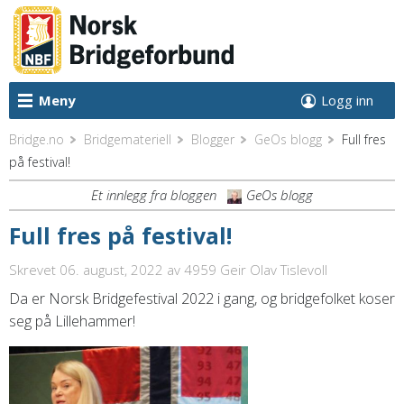
Meny
Logg inn
Bridge.no
Bridgemateriell
Blogger
GeOs blogg
Full fres
på festival!
Et innlegg fra bloggen
GeOs blogg
Full fres på festival!
Skrevet 06. august, 2022
av 4959 Geir Olav Tislevoll
Da er Norsk Bridgefestival 2022 i gang, og bridgefolket koser
seg på Lillehammer!