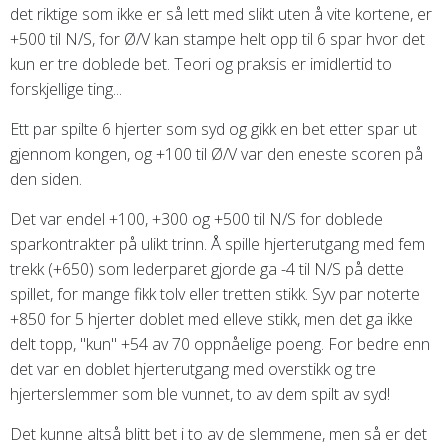
det riktige som ikke er så lett med slikt uten å vite kortene, er
+500 til N/S, for Ø/V kan stampe helt opp til 6 spar hvor det
kun er tre doblede bet. Teori og praksis er imidlertid to
forskjellige ting...
Ett par spilte 6 hjerter som syd og gikk en bet etter spar ut
gjennom kongen, og +100 til Ø/V var den eneste scoren på
den siden.
Det var endel +100, +300 og +500 til N/S for doblede
sparkontrakter på ulikt trinn. Å spille hjerterutgang med fem
trekk (+650) som lederparet gjorde ga -4 til N/S på dette
spillet, for mange fikk tolv eller tretten stikk. Syv par noterte
+850 for 5 hjerter doblet med elleve stikk, men det ga ikke
delt topp, "kun" +54 av 70 oppnåelige poeng. For bedre enn
det var en doblet hjerterutgang med overstikk og tre
hjerterslemmer som ble vunnet, to av dem spilt av syd!
Det kunne altså blitt bet i to av de slemmene, men så er det