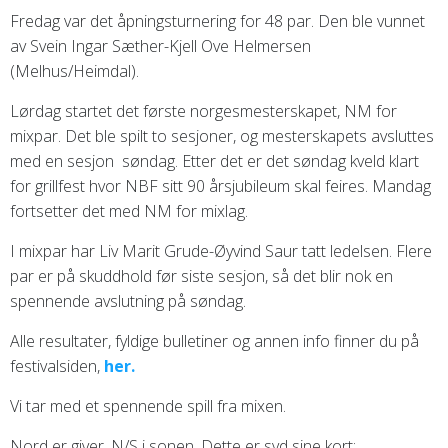
Fredag var det åpningsturnering for 48 par. Den ble vunnet
av Svein Ingar Sæther-Kjell Ove Helmersen
(Melhus/Heimdal).
Lørdag startet det første norgesmesterskapet, NM for
mixpar. Det ble spilt to sesjoner, og mesterskapets avsluttes
med en sesjon søndag. Etter det er det søndag kveld klart
for grillfest hvor NBF sitt 90 årsjubileum skal feires. Mandag
fortsetter det med NM for mixlag.
I mixpar har Liv Marit Grude-Øyvind Saur tatt ledelsen. Flere
par er på skuddhold før siste sesjon, så det blir nok en
spennende avslutning på søndag.
Alle resultater, fyldige bulletiner og annen info finner du på
festivalsiden,
her.
Vi tar med et spennende spill fra mixen.
Nord er giver, N/S i sonen. Dette er syd sine kort: