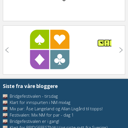
Siste fra våre bloggere
Bridgefestivalen - tirsdag
Klart for innspurten i NM mixlag
Mix par: Åse Langeland og Allan Livgård til topps!
Festivalen: Mix NM for par - dag 1
Bridgefestivalen er i gang!
Klart for BRIDGEFESTIVAL! (og siste nytt fra Sverige)