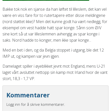
Bakke tok nok en sjanse da han løftet til lilleslem, det kan vel
være en viss fare for to rutertapere etter disse meldingene
(nord støttet ikke)? Men det kunne godt ha vært nedlegg, for
eksempel om vest hadde hatt spar konge. Sånn som Ø/V
sine kort så ut var lilleslemmen avhengig av spar konge i
saks. Nord hadde to konger, men ikke spar konge...
Med en bet i den, og da Belgia stoppet i utgang, ble det 12
IMP ut, og kampen var jevn igjen.
Damelaget spiller i øyeblikket jevnt mot England, mens U-21
laget vårt avsluttet nettopp sin kamp mot Irland hvor de vant
stort, 18,3 - 1,7 VP.
Kommentarer
Logg inn for å skrive kommentarer.