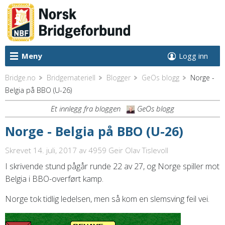
Meny
Logg inn
Bridge.no
Bridgemateriell
Blogger
GeOs blogg
Norge -
Belgia på BBO (U-26)
Et innlegg fra bloggen
GeOs blogg
Norge - Belgia på BBO (U-26)
Skrevet 14. juli, 2017
av 4959 Geir Olav Tislevoll
I skrivende stund pågår runde 22 av 27, og Norge spiller mot
Belgia i BBO-overført kamp.
Norge tok tidlig ledelsen, men så kom en slemsving feil vei.