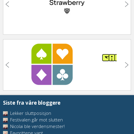
Siste fra våre bloggere
Lekker sluttposisjon
Festivalen går mot slutten
Nicolai ble verdensmester!
Favorittene vant