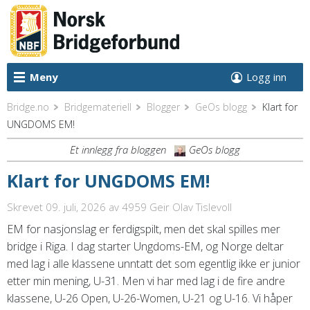
Meny
Logg inn
Bridge.no
Bridgemateriell
Blogger
GeOs blogg
Klart for
UNGDOMS EM!
Et innlegg fra bloggen
GeOs blogg
Klart for UNGDOMS EM!
Skrevet 09. juli, 2026
av 4959 Geir Olav Tislevoll
EM for nasjonslag er ferdigspilt, men det skal spilles mer
bridge i Riga. I dag starter Ungdoms-EM, og Norge deltar
med lag i alle klassene unntatt det som egentlig ikke er junior
etter min mening, U-31. Men vi har med lag i de fire andre
klassene, U-26 Open, U-26-Women, U-21 og U-16. Vi håper