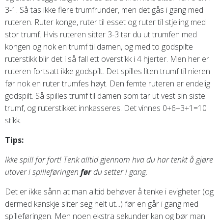
3-1. Så tas ikke flere trumfrunder, men det gås i gang med
ruteren. Ruter konge, ruter til esset og ruter til stjeling med
stor trumf. Hvis ruteren sitter 3-3 tar du ut trumfen med
kongen og nok en trumf til damen, og med to godspilte
ruterstikk blir det i så fall ett overstikk i 4 hjerter. Men her er
ruteren fortsatt ikke godspilt. Det spilles liten trumf til nieren
før nok en ruter trumfes høyt. Den femte ruteren er endelig
godspilt. Så spilles trumf til damen som tar ut vest sin siste
trumf, og ruterstikket innkasseres. Det vinnes 0+6+3+1=10
stikk.
Tips:
Ikke spill for fort! Tenk alltid gjennom hva du har tenkt å gjøre
utover i spilleføringen
før
du setter i gang.
Det er ikke sånn at man alltid behøver å tenke i evigheter (og
dermed kanskje sliter seg helt ut...) før en går i gang med
spilleføringen. Men noen ekstra sekunder kan og bør man