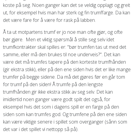
koste på seg. Noen ganger kan det se veldig opplagt og greit
ut, for eksempel hvis man har sterk og fin trumffarge. Da kan
det være fare for å være for rask på labben.
Å ta ut motpartens trumf er jo noe man ofte gjør, og ofte
bør gjøre. Men et viktig spørsmål å stille seg selv idet
trumfkontrakter skal spilles er: "bør trumfen tas ut med det
samme, eller må den brukes til noe underveis?". Det kan
være det må trumfes tapere på den korteste trumfhånden
(gir ekstra stikk), eller på den ene siden hvis det er like mange
trumfer på begge sidene. Da må det gjøres før en går tom
for trumf på den siden! Å trumfe på den lengste
trumfhånden gir ikke ekstra stikk av seg selv. Det kan
imidlertid noen ganger være godt spilt det også, for
eksempel hvis det som i dagens spill er en farge på den
siden som kan trumfes god. Og trumfene på den ene siden
kan være viktige senere i spillet som overganger (sånn som
det var i det spillet vi nettopp så på).