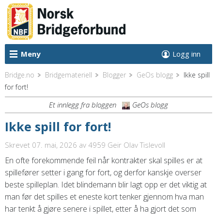
Meny
Logg inn
Bridge.no
Bridgemateriell
Blogger
GeOs blogg
Ikke spill
for fort!
Et innlegg fra bloggen
GeOs blogg
Ikke spill for fort!
Skrevet 07. mai, 2026
av 4959 Geir Olav Tislevoll
En ofte forekommende feil når kontrakter skal spilles er at
spillefører setter i gang for fort, og derfor kanskje overser
beste spilleplan. Idet blindemann blir lagt opp er det viktig at
man før det spilles et eneste kort tenker gjennom hva man
har tenkt å gjøre senere i spillet, etter å ha gjort det som