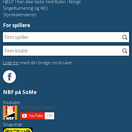
HJELP ! Kan ikke laste ned Ruter i Norge
Singelturnering og WO
Styrekalenderen
For spillere
Logg inn
med din bridge.no-bruker
NBF på SoMe
Youtube:
Snapchat: