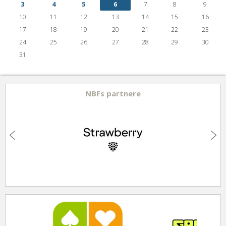
3
4
5
6
7
8
9
10
11
12
13
14
15
16
17
18
19
20
21
22
23
24
25
26
27
28
29
30
31
NBFs partnere