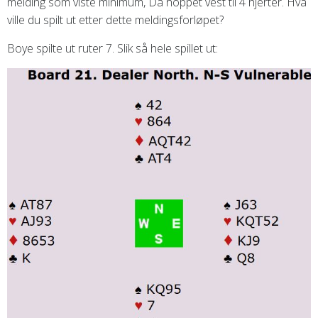
melding som viste minimum, Da hoppet vest til 4 hjerter. Hva
ville du spilt ut etter dette meldingsforløpet?
Boye spilte ut ruter 7. Slik så hele spillet ut: