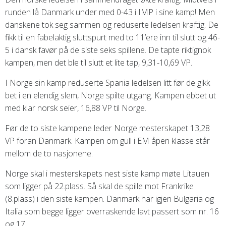
runden lå Danmark under med 0-43 i IMP i sine kamp! Men
danskene tok seg sammen og reduserte ledelsen kraftig. De
fikk til en fabelaktig sluttspurt med to 11’ere inn til slutt og 46-
5 i dansk favør på de siste seks spillene. De tapte riktignok
kampen, men det ble til slutt et lite tap, 9,31-10,69 VP.
I Norge sin kamp reduserte Spania ledelsen litt før de gikk
bet i en elendig slem, Norge spilte utgang. Kampen ebbet ut
med klar norsk seier, 16,88 VP til Norge.
Før de to siste kampene leder Norge mesterskapet 13,28
VP foran Danmark. Kampen om gull i EM åpen klasse står
mellom de to nasjonene.
Norge skal i mesterskapets nest siste kamp møte Litauen
som ligger på 22.plass. Så skal de spille mot Frankrike
(8.plass) i den siste kampen. Danmark har igjen Bulgaria og
Italia som begge ligger overraskende lavt passert som nr. 16
og 17.