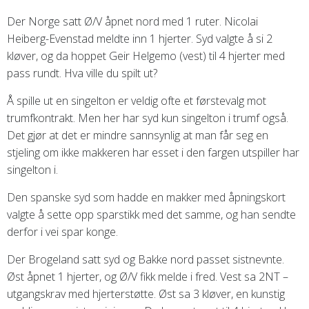
Der Norge satt Ø/V åpnet nord med 1 ruter. Nicolai
Heiberg-Evenstad meldte inn 1 hjerter. Syd valgte å si 2
kløver, og da hoppet Geir Helgemo (vest) til 4 hjerter med
pass rundt. Hva ville du spilt ut?
Å spille ut en singelton er veldig ofte et førstevalg mot
trumfkontrakt. Men her har syd kun singelton i trumf også.
Det gjør at det er mindre sannsynlig at man får seg en
stjeling om ikke makkeren har esset i den fargen utspiller har
singelton i.
Den spanske syd som hadde en makker med åpningskort
valgte å sette opp sparstikk med det samme, og han sendte
derfor i vei spar konge.
Der Brogeland satt syd og Bakke nord passet sistnevnte.
Øst åpnet 1 hjerter, og Ø/V fikk melde i fred. Vest sa 2NT –
utgangskrav med hjerterstøtte. Øst sa 3 kløver, en kunstig