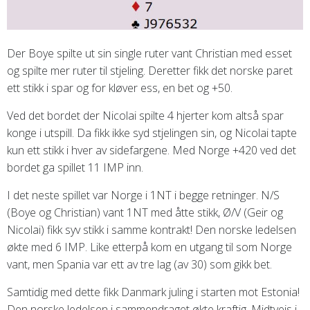
Der Boye spilte ut sin single ruter vant Christian med esset
og spilte mer ruter til stjeling. Deretter fikk det norske paret
ett stikk i spar og for kløver ess, en bet og +50.
Ved det bordet der Nicolai spilte 4 hjerter kom altså spar
konge i utspill. Da fikk ikke syd stjelingen sin, og Nicolai tapte
kun ett stikk i hver av sidefargene. Med Norge +420 ved det
bordet ga spillet 11 IMP inn.
I det neste spillet var Norge i 1NT i begge retninger. N/S
(Boye og Christian) vant 1NT med åtte stikk, Ø/V (Geir og
Nicolai) fikk syv stikk i samme kontrakt! Den norske ledelsen
økte med 6 IMP. Like etterpå kom en utgang til som Norge
vant, men Spania var ett av tre lag (av 30) som gikk bet.
Samtidig med dette fikk Danmark juling i starten mot Estonia!
Den norske ledelsen i sammendraget økte kraftig. Midtveis i