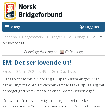
Meny
Logg inn
Bridge.no
Bridgemateriell
Blogger
GeOs blogg
EM: Det
ser lovende ut!
Et innlegg fra bloggen
GeOs blogg
EM: Det ser lovende ut!
Skrevet 07. juli, 2026
av 4959 Geir Olav Tislevoll
Sjansen for at det blir norsk gull i åpen klasse er god. Men
det er langt fra over. To kamper kamper til skal spilles. Og det
er meget god norsk medaljesjanse i dameklassen også!
Det var altså tre kamper igjen i morges. Det norske
lederlaget møtte Spania i morgenkampen. Det startet med