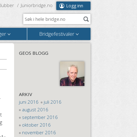
klubber
Juniorbridge.no
Logg inn
ger
Bridgefestivaler
GEOS BLOGG
ARKIV
r
juni 2016
juli 2016
august 2016
t
september 2016
g
oktober 2016
november 2016