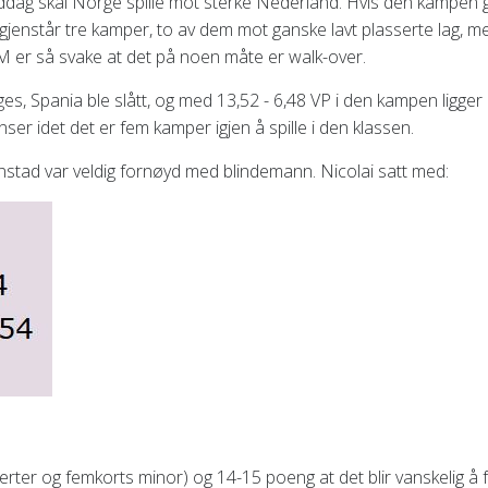
middag skal Norge spille mot sterke Nederland. Hvis den kampen 
a gjenstår tre kamper, to av dem mot ganske lavt plasserte lag, m
 EM er så svake at det på noen måte er walk-over.
es, Spania ble slått, og med 13,52 - 6,48 VP i den kampen ligger
ser idet det er fem kamper igjen å spille i den klassen.
enstad var veldig fornøyd med blindemann. Nicolai satt med:
hjerter og femkorts minor) og 14-15 poeng at det blir vanskelig å 