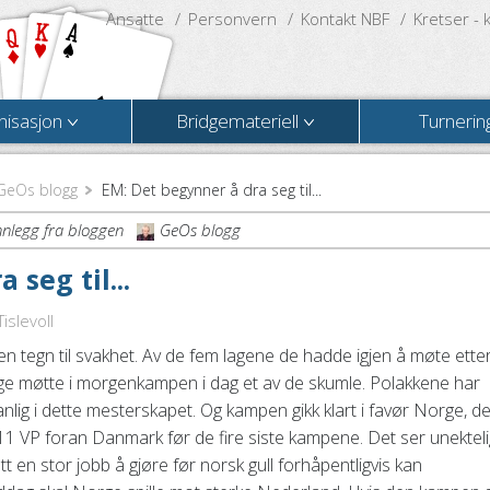
Ansatte
Personvern
Kontakt NBF
Kretser - 
nisasjon
Bridgemateriell
Turnerin
GeOs blogg
EM: Det begynner å dra seg til...
nnlegg fra bloggen
GeOs blogg
seg til...
islevoll
gen tegn til svakhet. Av de fem lagene de hadde igjen å møte ette
ge møtte i morgenkampen i dag et av de skumle. Polakkene har
vanlig i dette mesterskapet. Og kampen gikk klart i favør Norge, de
11 VP foran Danmark før de fire siste kampene. Det ser unekteli
tt en stor jobb å gjøre før norsk gull forhåpentligvis kan