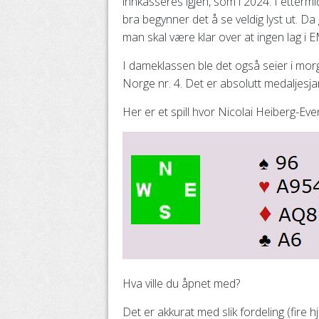
innkasseres igjen, som i 2024. I etter
bra begynner det å se veldig lyst ut. D
man skal være klar over at ingen lag i
I dameklassen ble det også seier i morg
Norge nr. 4. Det er absolutt medaljesjan
Her er et spill hvor Nicolai Heiberg-Ev
Hva ville du åpnet med?
Det er akkurat med slik fordeling (fire 