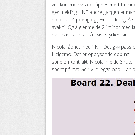
vist kortene hvis det åpnes med 1 i mi
gjenmelding. 1NT andre gangen er man f
med 12-14 poeng og jevn fordeling. Å s
svak til. Og å gjenmelde 2 i minor med
har man i alle fall fått vist styrken sin.
Nicolai åpnet med 1NT. Det gikk pass-pa
Helgemo. Det er opplysende dobling. Ha
spille en kontrakt. Nicolai melde 3 ruter.
spent på hva Geir ville legge opp. Han bl