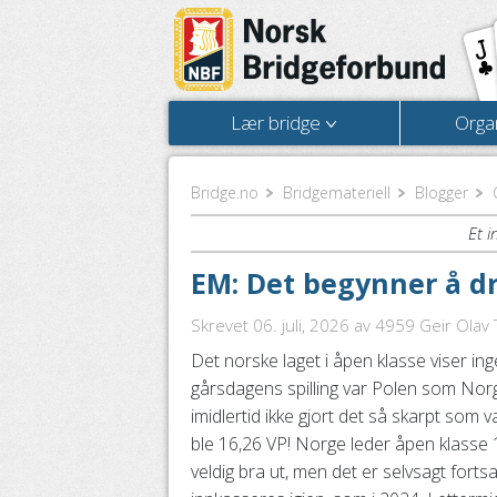
Lær bridge
Orga
Bridge.no
Bridgemateriell
Blogger
Et i
EM: Det begynner å dra 
Skrevet 06. juli, 2026
av 4959 Geir Olav T
Det norske laget i åpen klasse viser in
gårsdagens spilling var Polen som Nor
imidlertid ikke gjort det så skarpt som 
ble 16,26 VP! Norge leder åpen klasse 
veldig bra ut, men det er selvsagt fortsa