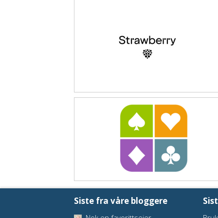
Siste fra våre bloggere
Sis
Nok en favorittseier
Bruk