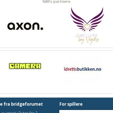
NBFs partnere
te fra bridgeforumet
For spillere
 av epost i Ruter for å