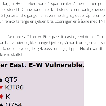
norfargen. Hvis makker svarer 1 spar har ikke åpneren noen god
or sterk til. Denne hånden er klart sterkere enn vanlige hender
i 2 hjerter andre gangen er reversmelding, og det er åpneren fo
 kun femkorts farge er sjelden bra. Løsningen er å åpne med 1NT
ss før nord sa 2 hjerter. Etter pass fra øst og syd doblet Geir
n har verdier og ikke mange hjertere, så han tror egen side ka
 Da doblet syd og det gikk pass rundt. Jeg tipper Nicolai var litt
e ikke skuffet: