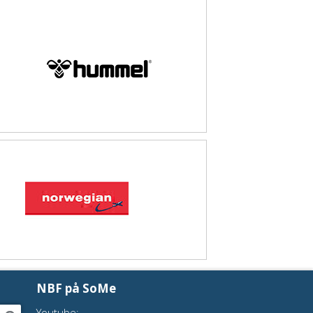
NBF på SoMe
Youtube: