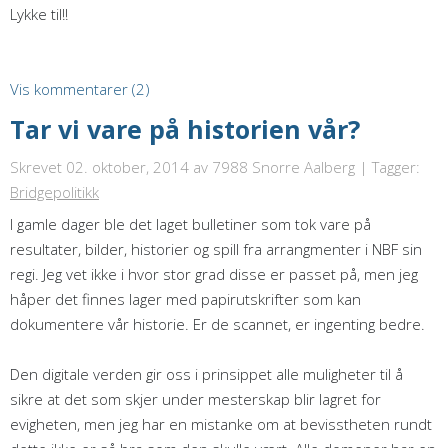
Lykke til!!
Vis kommentarer (2)
Tar vi vare på historien vår?
Skrevet 02. oktober, 2014
av 7988 Snorre Aalberg | Tagger:
Bridgepolitikk
I gamle dager ble det laget bulletiner som tok vare på
resultater, bilder, historier og spill fra arrangmenter i NBF sin
regi. Jeg vet ikke i hvor stor grad disse er passet på, men jeg
håper det finnes lager med papirutskrifter som kan
dokumentere vår historie. Er de scannet, er ingenting bedre.
Den digitale verden gir oss i prinsippet alle muligheter til å
sikre at det som skjer under mesterskap blir lagret for
evigheten, men jeg har en mistanke om at bevisstheten rundt