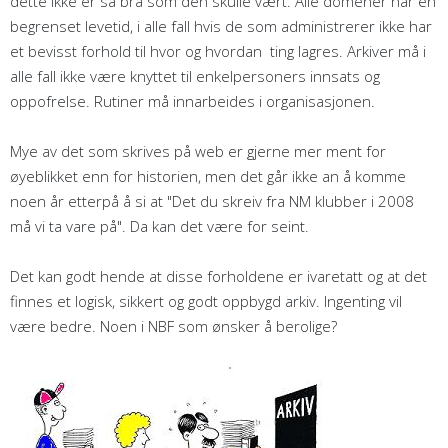
dette ikke er så bra som den skulle vært. Alle domener har en
begrenset levetid, i alle fall hvis de som administrerer ikke har
et bevisst forhold til hvor og hvordan ting lagres. Arkiver må i
alle fall ikke være knyttet til enkelpersoners innsats og
oppofrelse. Rutiner må innarbeides i organisasjonen.
Mye av det som skrives på web er gjerne mer ment for
øyeblikket enn for historien, men det går ikke an å komme
noen år etterpå å si at "Det du skreiv fra NM klubber i 2008
må vi ta vare på". Da kan det være for seint.
Det kan godt hende at disse forholdene er ivaretatt og at det
finnes et logisk, sikkert og godt oppbygd arkiv. Ingenting vil
være bedre. Noen i NBF som ønsker å berolige?