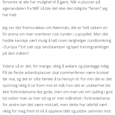
forvente at alle har mulighet til å gjøre. Når vi plusser på
egenandelen fra NBF så ble det ikke den billigste "ferien" jeg
har hatt.
Jeg ser det fremsnakkes om Nationals, det er helt sikkert en
fin arena om man overlever nok runder i cupspillet. Men det
hadde kanskje vært mulig å tatt noen langhelger rundtomkring
i Europa ? Evt satt opp landskamper og kjørt treningsamlinger
på den måten?
Videre så er det, for mange, viktig å avklare og planlegge tidlig.
På de fleste arbeidsplasser skal sommerferien være booket
før mai, og det er ofte familie å ta hensyn til. For min del er det
sportslig viktig å se frem mot et mål, hvis det er usikkerhet blir
ikke forbredelsene like gode, men om man vet om spilling i god
tid setter man av mer tid og er mer målrettet i forbredelsene.
for andre kan det være motsatt, men dette har iallefall vært
viktig for meg frem til nå å oppleve tillitt og jobbe sammen mot