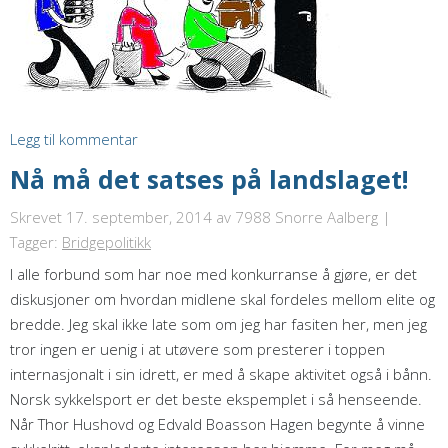
Legg til kommentar
Nå må det satses på landslaget!
Skrevet 17. september, 2014
av 7988 Snorre Aalberg |
Tagger:
Bridgepolitikk
I alle forbund som har noe med konkurranse å gjøre, er det
diskusjoner om hvordan midlene skal fordeles mellom elite og
bredde. Jeg skal ikke late som om jeg har fasiten her, men jeg
tror ingen er uenig i at utøvere som presterer i toppen
internasjonalt i sin idrett, er med å skape aktivitet også i bånn.
Norsk sykkelsport er det beste ekspemplet i så henseende.
Når Thor Hushovd og Edvald Boasson Hagen begynte å vinne