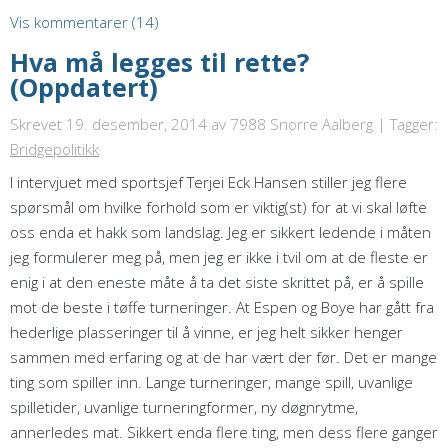
Vis kommentarer (14)
Hva må legges til rette?
(Oppdatert)
Skrevet 19. desember, 2014
av 7988 Snorre Aalberg | Tagger:
Bridgepolitikk
I intervjuet med sportsjef Terjei Eck Hansen stiller jeg flere
spørsmål om hvilke forhold som er viktig(st) for at vi skal løfte
oss enda et hakk som landslag. Jeg er sikkert ledende i måten
jeg formulerer meg på, men jeg er ikke i tvil om at de fleste er
enig i at den eneste måte å ta det siste skrittet på, er å spille
mot de beste i tøffe turneringer. At Espen og Boye har gått fra
hederlige plasseringer til å vinne, er jeg helt sikker henger
sammen med erfaring og at de har vært der før. Det er mange
ting som spiller inn. Lange turneringer, mange spill, uvanlige
spilletider, uvanlige turneringformer, ny døgnrytme,
annerledes mat. Sikkert enda flere ting, men dess flere ganger