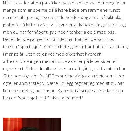
NBF. Takk for at du på så kort varsel setter av tid til meg. Vi er
mange som er spente på å høre både om rammene rundt
denne stillingen og hvordan du ser for deg at du på sikt skal
jobbe for å løfte nivået. Vi skjønner at kabalen langt fra er lagt,
men du har forhåpentligvis noen tanker å dele med oss.
Det er første gangen forbundet har hatt en person med
tittelen "sportssjef". Andre idrettsgrener har hatt en slik stilling
i mange år, uten at jeg vet med sikkerhet hvordan
arbeidsfordelingen mellom ulike aktører på ledersiden er
organisert. Siden du allerede er ansatt går jeg ut fra at du har
fått noen signaler fra NBF hvor dine viktigste arbeidsområder
og/eller ansvarsfelt vil være. I tillegg regner jeg med at du har
kommet med egne innspill. Klarer du å si noe allerede nå om
hva en "sportsjef i NBF" skal jobbe med?