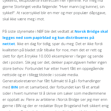
sykkelritt, eksploderte interessen her hjemme. For meg må
gjerne Stortinget vedta følgende: "Hver mann (og kvinne), sin
sykkel!". At racersykkel blir en mer og mer populær dåpsgave,
skal ikke være meg i mot.
På siste styremøte i NBF ble det vedtatt at
Norsk Bridge skal
legges ned som papirblad og kun distribueres på
nettet
. Ikke en dag for tidlig, spør du meg. Det er ikke fordi
kvaliteten på bladet står tilbake for noe, men det er rett og
slett for dyrt å trykke 10.000 eksemplerer i farger og sende
det i posten. Slik jeg ser det, dekker papirutgaven heller ingen
store behov. Forbundet har etter hvert fått en oppegående
nettside og er i tillegg tilstede i sosiale media.
Generalsekretæren har fått fullmakt til å gå i forhandlinger
med
BIN
om et samarbeid, der forbundet kan få et antall
sider i hvert nummer til å skrive om saker som medlemmene
er opptatt av. Flere av artiklene i Norsk Bridge ser jeg mer enn
gjerne i BIN og der er redaktør Boye Brogeland helt sikkert enig