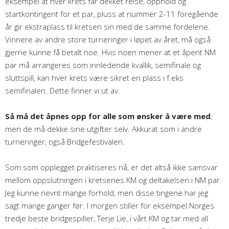
eksempel at hver krets får dekket reise, opphold og
startkontingent for et par, pluss at nummer 2-11 foregående
år gir ekstraplass til kretsen sin med de samme fordelene.
Vinnere av andre store turneringer i løpet av året, må også
gjerne kunne få betalt noe. Hvis noen mener at et åpent NM
par må arrangeres som innledende kvallik, semifinale og
sluttspill, kan hver krets være sikret en plass i f.eks
semifinalen. Dette finner vi ut av.
Så må det åpnes opp for alle som ønsker å være med
,
men de må dekke sine utgifter selv. Akkurat som i andre
turneringer, også Bridgefestivalen.
Som som opplegget praktiseres nå, er det altså ikke samsvar
mellom oppslutningen i kretsenes KM og deltakelsen i NM par.
Jeg kunne nevnt mange forhold, men disse tingene har jeg
sagt mange ganger før. I morgen stiller for eksempel Norges
tredje beste bridgespiller, Terje Lie, i vårt KM og tar med all