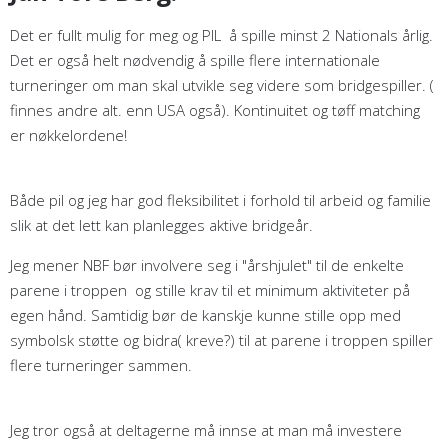
Det er fullt mulig for meg og PIL å spille minst 2 Nationals årlig.
Det er også helt nødvendig å spille flere internationale
turneringer om man skal utvikle seg videre som bridgespiller. (
finnes andre alt. enn USA også). Kontinuitet og tøff matching
er nøkkelordene!
Både pil og jeg har god fleksibilitet i forhold til arbeid og familie
slik at det lett kan planlegges aktive bridgeår.
Jeg mener NBF bør involvere seg i "årshjulet" til de enkelte
parene i troppen og stille krav til et minimum aktiviteter på
egen hånd. Samtidig bør de kanskje kunne stille opp med
symbolsk støtte og bidra( kreve?) til at parene i troppen spiller
flere turneringer sammen.
Jeg tror også at deltagerne må innse at man må investere