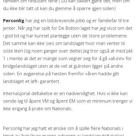
familien om redusert ferie ( Du kan sikkert gjøre det, men om
du ikke blir tatt ut kan du glemme å spørre igjen siden)
Personlig
har jeg en tidskrevende jobb og er familiefar til tre
jenter. Når jeg har spilt for De Botton laget har jeg visst om det
i god tid og har kunnet planlegge uten de store problemene.
Det samme kan ikke sies om landslaget hvor man venter til
siste liten (og noen ganger over dette) Jeg tror også at med pkt
1 i mente at det er mange som vegrer seg for å gå «all-inn» for
bridgelandslaget uten at de vet at gulroten ligger på andre
siden. En avgjørelse på høsten fremfor våren hadde gitt
landslaget et løft- garantert.
Internasjonal deltakelse er en nødvendighet. Hvis vi ikke kan
sende lag til åpent VM og åpent EM som et minimum trenger vi
ikke engang å prate om Nationals.
Personlig har jeg hatt et ønske om å spille flere Nationals i
løpet av året (hvor mange avhengig av landslagsdeltakelse)