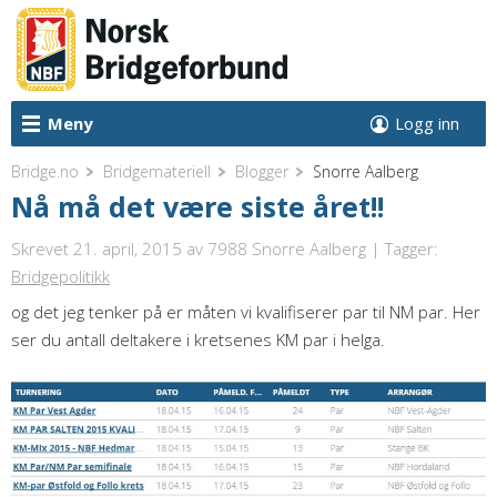
Meny
Logg inn
Bridge.no
Bridgemateriell
Blogger
Snorre Aalberg
Nå må det være siste året!!
Skrevet 21. april, 2015
av 7988 Snorre Aalberg | Tagger:
Bridgepolitikk
og det jeg tenker på er måten vi kvalifiserer par til NM par. Her
ser du antall deltakere i kretsenes KM par i helga.