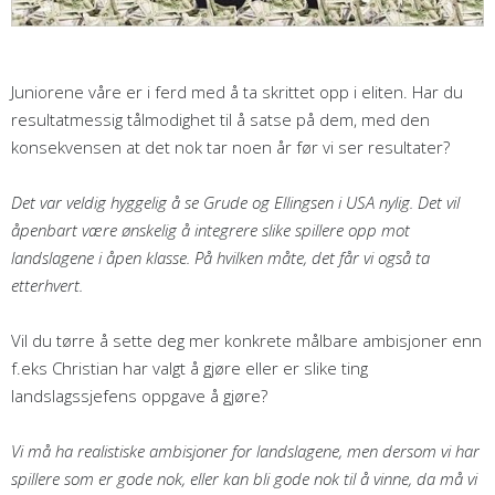
Juniorene våre er i ferd med å ta skrittet opp i eliten. Har du
resultatmessig tålmodighet til å satse på dem, med den
konsekvensen at det nok tar noen år før vi ser resultater?
Det var veldig hyggelig å se Grude og Ellingsen i USA nylig. Det vil
åpenbart være ønskelig å integrere slike spillere opp mot
landslagene i åpen klasse. På hvilken måte, det får vi også ta
etterhvert.
Vil du tørre å sette deg mer konkrete målbare ambisjoner enn
f.eks Christian har valgt å gjøre eller er slike ting
landslagssjefens oppgave å gjøre?
Vi må ha realistiske ambisjoner for landslagene, men dersom vi har
spillere som er gode nok, eller kan bli gode nok til å vinne, da må vi