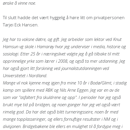
ønske å vinne noe.
Til slutt hadde det vært hyggelig å høre litt om privatpersonen
Tarjei Eck Hansen.
Jeg har to voksne døtre, og gift. Jeg arbeider som lektor ved Knut
Hamsun vg skole i Hamarøy hvor jeg underviser i media, historie og
sosiologi. Etter 25 år i næringslivet valgte jeg å gå tilbake til mitt
opprinnelige yrke som lærer i 2008, og også ta mer utdanning. Jeg
har også gjort litt forskning ved journalistutdanningen ved
Universitetet i Nordland.
Mange vil nok kjenne meg igjen fra mine 10 år i Bodø/Glimt, i stadig
kamp om spillere med RBK og Nils Arne Eggen. Jeg var en av de
som var "asfaltert fra skuldrene og opp". I perioder har jeg også
brukt mye tid på bridgen, og noen ganger har jeg vel også vært
rimelig god. Da har det også blitt turneringsseire, noen år med
mange topplasseringer, og ellers fornuftige resultater i NM og i
divisjonen. Bridgebøkene ble ellers en mulighet til å fordype meg i