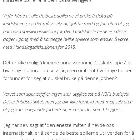
konkrete planer å få dem på banen igjen?
Vi får håpe at alle de beste spillerne vil ønske å delta på
landslagene, og det må vi selvsagt jobbe med og for, uten at jeg
har noen spesiell ønskeliste for det. Landslagslederne er i disse
dager i gang med å kartlegge hvilke spillere som ønsker å være
med i landslagsdiskusjonen for 2015.
Det er ikke mulig å komme unna økonomi. Du skal slippe å si
hva slags honorar du selv får, men omtrent hvor mye tid ser
forbundet for seg at du skal bruke på denne jobben?
Vervet som sportssjef er ingen stor utgiftspost på NBFs budsjett.
Det er fritidsaktivitet, men jeg blir ikke fornøyd med meg selv uten
at jeg kan se løpende forbedringer i arbeidet som blir gjort.
Jeg har selv sagt at "den eneste måten å hevde oss
internasjonalt, er å sende de beste spillerne ut i verden for å