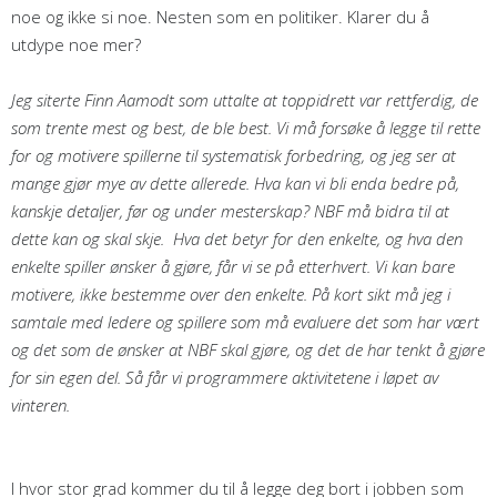
noe og ikke si noe. Nesten som en politiker. Klarer du å
utdype noe mer?
Jeg siterte Finn Aamodt som uttalte at toppidrett var rettferdig, de
som trente mest og best, de ble best. Vi må forsøke å legge til rette
for og motivere spillerne til systematisk forbedring, og jeg ser at
mange gjør mye av dette allerede. Hva kan vi bli enda bedre på,
kanskje detaljer, før og under mesterskap? NBF må bidra til at
dette kan og skal skje. Hva det betyr for den enkelte, og hva den
enkelte spiller ønsker å gjøre, får vi se på etterhvert. Vi kan bare
motivere, ikke bestemme over den enkelte. På kort sikt må jeg i
samtale med ledere og spillere som må evaluere det som har vært
og det som de ønsker at NBF skal gjøre, og det de har tenkt å gjøre
for sin egen del. Så får vi programmere aktivitetene i løpet av
vinteren.
I hvor stor grad kommer du til å legge deg bort i jobben som