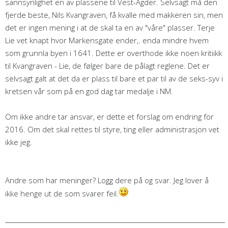
sannsynlighet en av plassene til Vest-Agder. Selvsagt må den
fjerde beste, Nils Kvangraven, få kvalle med makkeren sin, men
det er ingen mening i at de skal ta en av "våre" plasser. Terje
Lie vet knapt hvor Markensgate ender,. enda mindre hvem
som grunnla byen i 1641. Dette er overthode ikke noen kritiikk
til Kvangraven - Lie, de følger bare de pålagt reglene. Det er
selvsagt galt at det da er plass til bare et par til av de seks-syv i
kretsen vår som på en god dag tar medalje i NM.
Om ikke andre tar ansvar, er dette et forslag om endring for
2016. Om det skal rettes til styre, ting eller administrasjon vet
ikke jeg.
Andre som har meninger? Logg dere på og svar. Jeg lover å
ikke henge ut de som svarer feil.
________________________________________________________________________