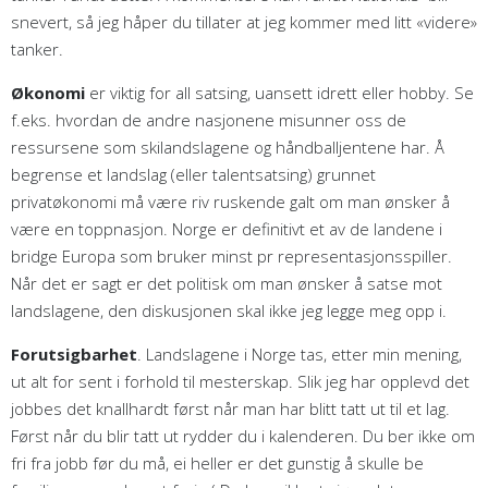
snevert, så jeg håper du tillater at jeg kommer med litt «videre»
tanker.
Økonomi
er viktig for all satsing, uansett idrett eller hobby. Se
f.eks. hvordan de andre nasjonene misunner oss de
ressursene som skilandslagene og håndballjentene har. Å
begrense et landslag (eller talentsatsing) grunnet
privatøkonomi må være riv ruskende galt om man ønsker å
være en toppnasjon. Norge er definitivt et av de landene i
bridge Europa som bruker minst pr representasjonsspiller.
Når det er sagt er det politisk om man ønsker å satse mot
landslagene, den diskusjonen skal ikke jeg legge meg opp i.
Forutsigbarhet
. Landslagene i Norge tas, etter min mening,
ut alt for sent i forhold til mesterskap. Slik jeg har opplevd det
jobbes det knallhardt først når man har blitt tatt ut til et lag.
Først når du blir tatt ut rydder du i kalenderen. Du ber ikke om
fri fra jobb før du må, ei heller er det gunstig å skulle be