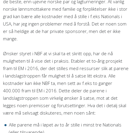
de beste, enn ujevne norske par og lagturneringer. At vanlig
norske lønnsmottakere med familie og forpliktelser ikke i stor
grad kan bære alle kostnader med å stille i f.eks Nationals i
USA, har jeg ingen problemer med å forstå. Det er noen som
er så heldige at de har private sponsorer, men det er ikke
mange.
Ønsker styret i NBF at vi skal ta et skritt opp, har de nå
muligheten til å vise det i praksis. Etabler et to-årig prosjekt
fram til EM i 2016, der det stilles med ressurser slik at parene
i landslagstroppen får mulighet til å satse litt ekstra. Alle
kostnader kan ikke NBF ta, men sett av f.eks to ganger
400.000 fram til EM i 2016. Dette deler de parene i
landslagstroppen som virkelig ønsker å satse, mot at det
legges noen premisser og forutsettinger. Hva det i detalj skal
være må selvsagt diskuteres, men noen sånt:
Alle parene må i løpet av to år stille i minst tre Nationals
(eller tilsvarende)