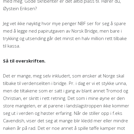
med meg. Gode skribenter er det alltid plass til. Hører du,
Øystein Eriksen?
Jeg vet ikke nøyktig hvor mye penger NBF ser for seg å spare
med å legge ned papirutgaven av Norsk Bridge, men bare i
trykking og utsending går det minst en halv million rett tilbake
til kassa.
Så til overskriften.
Det er mange, meg selv inkludert, som ønsker at Norge skal
tilbake til verdenseliten i bridge. Pr. i dag er vi et stykke unna,
men de tiltakene som er satt i gang av blant annet Tromod og
Christian, er skritt i rett retning. Det som i mine øyne er den
store mangelen, er at parene i landslagstroppen ikke kommer
seg ut i verden og høster erfaring. Når de stiller opp i f.eks
Cavendish, viser det seg at mange blir kledd mer eller mindre
naken år på rad. Det er noe annet å spille tøffe kamper mot