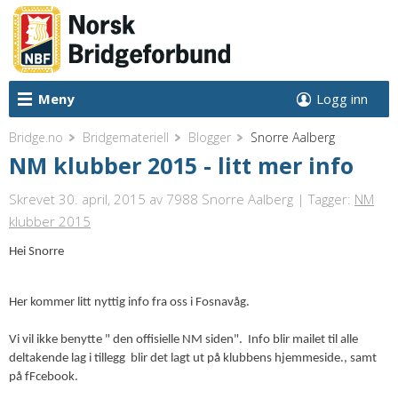
Meny
Logg inn
Bridge.no
Bridgemateriell
Blogger
Snorre Aalberg
NM klubber 2015 - litt mer info
Skrevet 30. april, 2015
av 7988 Snorre Aalberg | Tagger:
NM
klubber 2015
Hei Snorre
Her kommer litt nyttig info fra oss i Fosnavåg.
Vi vil ikke benytte " den offisielle NM siden".
Info blir mailet til alle
deltakende lag i tillegg
blir det lagt ut på klubbens hjemmeside., samt
på fFcebook.