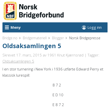
Meny
Logg inn
Bridge.no
Bridgemateriell
Blogger
Norsk Bridgepresse
Oldsaksamlingen 5
Skrevet 17. mars, 2015
av 1961 Knut Kjærnsrød | Tagger:
Oldsaksamlingen 5
I en stor turnering i New York i 1936 utførte Edward Perry et
klassisk lurespill:
8 7 2
E D 10
E 8 7 2