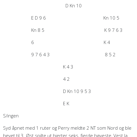
D Kn 10
E D 9 6 Kn 10 5
Kn 8 5 K 9 7 6 3
6 K 4
9 7 6 4 3 8 5 2
K 4 3
4 2
D Kn 10 9 5 3
E K
S/ingen
Syd åpnet med 1 ruter og Perry meldte 2 NT som Nord og ble
hevet til 3. Øst spilte ut hjerter seks, fjerde høyeste, Vest la