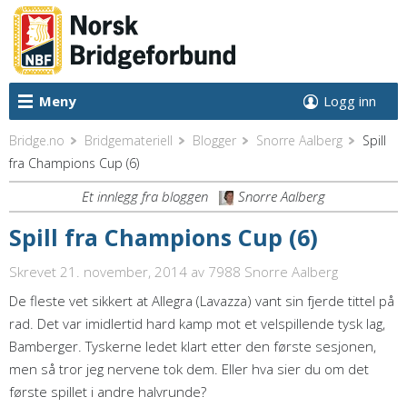
Meny
Logg inn
Bridge.no
Bridgemateriell
Blogger
Snorre Aalberg
Spill
fra Champions Cup (6)
Et innlegg fra bloggen
Snorre Aalberg
Spill fra Champions Cup (6)
Skrevet 21. november, 2014
av 7988 Snorre Aalberg
De fleste vet sikkert at Allegra (Lavazza) vant sin fjerde tittel på
rad. Det var imidlertid hard kamp mot et velspillende tysk lag,
Bamberger. Tyskerne ledet klart etter den første sesjonen,
men så tror jeg nervene tok dem. Eller hva sier du om det
første spillet i andre halvrunde?