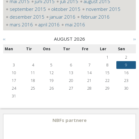
mai 2015
juni 2015
juli 2015
august 2015
september 2015
oktober 2015
november 2015
desember 2015
januar 2016
februar 2016
mars 2016
april 2016
mai 2016
‹‹
AUGUST 2026
››
Man
Tir
Ons
Tor
Fre
Lør
Søn
1
2
3
4
5
6
7
8
9
10
11
12
13
14
15
16
17
18
19
20
21
22
23
24
25
26
27
28
29
30
31
NBFs partnere