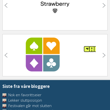
Siste fra våre bloggere
Nok en favorittseier
Lekker sluttposisjon
Festivalen går mot slutten