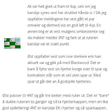
Alt ser helt greit ut fram til 4sp, selv om jeg
kanskje synes vest har strukket hånda si. I Slik jeg
oppfatter meldingene har vest gått et par
omveier og dermed vist en god løft til 4sp. En
annen ting er at vest muligens ombestemte seg
da makker meldte 3NT og fant ut at ruteren
kanskje var et svakt punkt.
Øst oppfatter vest som noe sterkere enn han
aktuelt var og gikk på med Blackwood. Det er
bare å flytte vest sin hjerter konge over til spar og
kontrakten står som et seil uten spar ut. Med
spar ut går det an å godspille hjerteren.
Øst passer (!) 4NT og går tre beiter med ruter ut. Det er "bare"
å dukke ruteren to ganger og så ta hjerterkappen, men en like
god spilleføringi 4NT er kanskje EK i hjerter og så sparkappen.