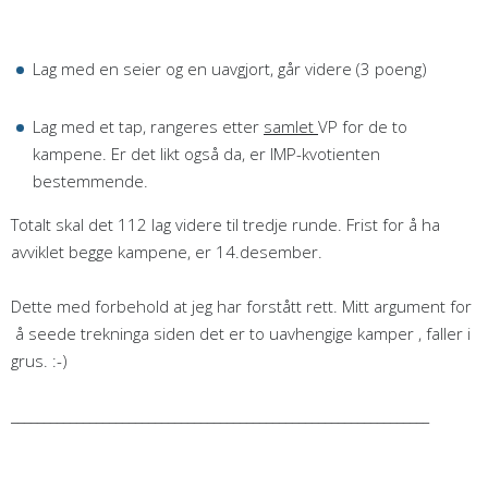
Lag med en seier og en uavgjort, går videre (3 poeng)
Lag med et tap, rangeres etter
samlet
VP for de to
kampene. Er det likt også da, er IMP-kvotienten
bestemmende.
Totalt skal det 112 lag videre til tredje runde. Frist for å ha
avviklet begge kampene, er 14.desember.
Dette med forbehold at jeg har forstått rett. Mitt argument for
å seede trekninga siden det er to uavhengige kamper , faller i
grus. :-)
________________________________________________________________