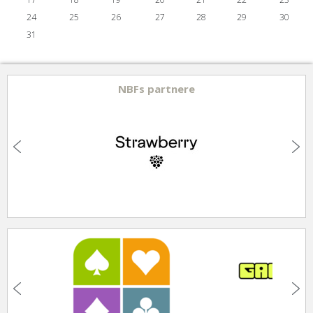
24
25
26
27
28
29
30
31
NBFs partnere