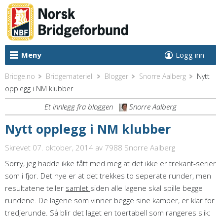
Meny
Logg inn
Bridge.no
Bridgemateriell
Blogger
Snorre Aalberg
Nytt
opplegg i NM klubber
Et innlegg fra bloggen
Snorre Aalberg
Nytt opplegg i NM klubber
Skrevet 07. oktober, 2014
av 7988 Snorre Aalberg
Sorry, jeg hadde ikke fått med meg at det ikke er trekant-serier
som i fjor. Det nye er at det trekkes to seperate runder, men
resultatene teller
samlet
siden alle lagene skal spille begge
rundene. De lagene som vinner begge sine kamper, er klar for
tredjerunde. Så blir det laget en toertabell som rangeres slik: