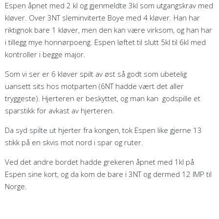
Espen åpnet med 2 kl og gjenmeldte 3kl som utgangskrav med
kløver. Over 3NT sleminviterte Boye med 4 kløver. Han har
riktignok bare 1 kløver, men den kan være virksom, og han har
i tillegg mye honnørpoeng. Espen løftet til slutt 5kl til 6kl med
kontroller i begge major.
Som vi ser er 6 kløver spilt av øst så godt som ubetelig
uansett sits hos motparten (6NT hadde vært det aller
tryggeste). Hjerteren er beskyttet, og man kan godspille et
sparstikk for avkast av hjerteren.
Da syd spilte ut hjerter fra kongen, tok Espen like gjerne 13
stikk på en skvis mot nord i spar og ruter.
Ved det andre bordet hadde grekeren åpnet med 1kl på
Espen sine kort, og da kom de bare i 3NT og dermed 12 IMP til
Norge.