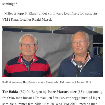
samlinga?
- Målet er topp 8. Klarer vi det vil vi være kvalifisert for neste års
VM i Kina, forteller Roald Mæsel.
Roald (til venstre) og Helge Mæsel - her etter å ha tatt sølv i EM veteran par i Tromsø i 2015.
Tor Bakke
(69) fra Bergen og
Peter Marstrander
(63), opprinnelig
fra Oslo, men bosatt i Tromsø i en årrekke, var begge med på laget
som ble nummer fem både i EM 2014 og VM 2015, med da med