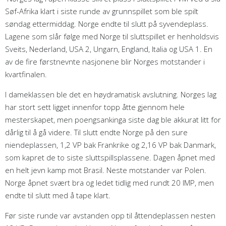
Søf-Afrika klart i siste runde av grunnspillet som ble spilt
søndag ettermiddag. Norge endte til slutt på syvendeplass.
Lagene som slår følge med Norge til sluttspillet er henholdsvis
Sveits, Nederland, USA 2, Ungarn, England, Italia og USA 1. En
av de fire førstnevnte nasjonene blir Norges motstander i
kvartfinalen.
I dameklassen ble det en høydramatisk avslutning. Norges lag
har stort sett ligget innenfor topp åtte gjennom hele
mesterskapet, men poengsankinga siste dag ble akkurat litt for
dårlig til å gå videre. Til slutt endte Norge på den sure
niendeplassen, 1,2 VP bak Frankrike og 2,16 VP bak Danmark,
som kapret de to siste sluttspillsplassene. Dagen åpnet med
en helt jevn kamp mot Brasil. Neste motstander var Polen.
Norge åpnet svært bra og ledet tidlig med rundt 20 IMP, men
endte til slutt med å tape klart.
Før siste runde var avstanden opp til åttendeplassen nesten