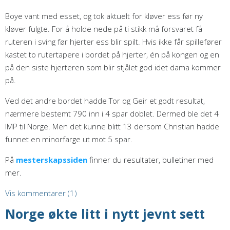
Boye vant med esset, og tok aktuelt for kløver ess før ny
kløver fulgte. For å holde nede på ti stikk må forsvaret få
ruteren i sving før hjerter ess blir spilt. Hvis ikke får spillefører
kastet to rutertapere i bordet på hjerter, én på kongen og en
på den siste hjerteren som blir stjålet god idet dama kommer
på.
Ved det andre bordet hadde Tor og Geir et godt resultat,
nærmere bestemt 790 inn i 4 spar doblet. Dermed ble det 4
IMP til Norge. Men det kunne blitt 13 dersom Christian hadde
funnet en minorfarge ut mot 5 spar.
På
mesterskapssiden
finner du resultater, bulletiner med
mer.
Vis kommentarer (1)
Norge økte litt i nytt jevnt sett