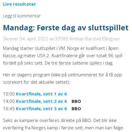
Live resultater
Legg til kommentar
Mandag: Første dag av sluttspillet
Skrevet 04. april, 2022
av 33583 Kristian Barstad Ellingsen
Mandag starter sluttspillet i VM. Norge er kvalifisert i åpen
klasse, og møter USA 2. Kvartfinalene går over totalt 96 spill
fordelt på seks sett. De tre første settene spilles i dag.
Her er dagens program (klikk på settnummeret for å få opp
scorekort for det aktuelle settet):
10:00
Kvartfinale, sett 1 av 6
14:00
Kvartfinale, sett 2 av 6
BBO
16:45
Kvartfinale, sett 3 av 6
BBO
Seks av kampene overføres direkte på BBO. Det blir ikke
overføring fra Norges kamp i første sett, men man kan følge