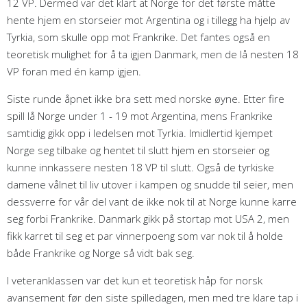
12 VP. Dermed var det klart at Norge for det første måtte
hente hjem en storseier mot Argentina og i tillegg ha hjelp av
Tyrkia, som skulle opp mot Frankrike. Det fantes også en
teoretisk mulighet for å ta igjen Danmark, men de lå nesten 18
VP foran med én kamp igjen.
Siste runde åpnet ikke bra sett med norske øyne. Etter fire
spill lå Norge under 1 - 19 mot Argentina, mens Frankrike
samtidig gikk opp i ledelsen mot Tyrkia. Imidlertid kjempet
Norge seg tilbake og hentet til slutt hjem en storseier og
kunne innkassere nesten 18 VP til slutt. Også de tyrkiske
damene vålnet til liv utover i kampen og snudde til seier, men
dessverre for vår del vant de ikke nok til at Norge kunne karre
seg forbi Frankrike. Danmark gikk på stortap mot USA 2, men
fikk karret til seg et par vinnerpoeng som var nok til å holde
både Frankrike og Norge så vidt bak seg.
I veteranklassen var det kun et teoretisk håp for norsk
avansement før den siste spilledagen, men med tre klare tap i