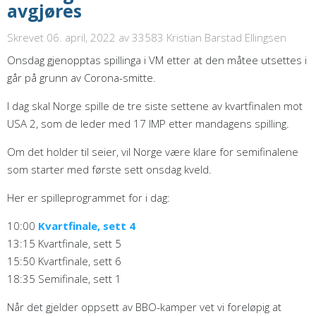
avgjøres
Skrevet 06. april, 2022
av 33583 Kristian Barstad Ellingsen
Onsdag gjenopptas spillinga i VM etter at den måtee utsettes i
går på grunn av Corona-smitte.
I dag skal Norge spille de tre siste settene av kvartfinalen mot
USA 2, som de leder med 17 IMP etter mandagens spilling.
Om det holder til seier, vil Norge være klare for semifinalene
som starter med første sett onsdag kveld.
Her er spilleprogrammet for i dag:
10:00
Kvartfinale, sett 4
13:15 Kvartfinale, sett 5
15:50 Kvartfinale, sett 6
18:35 Semifinale, sett 1
Når det gjelder oppsett av BBO-kamper vet vi foreløpig at