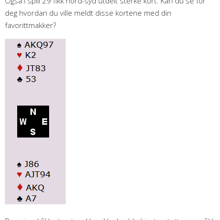
Også i spill 29 fikk nord-syd utdelt sterke kort. Kan du se for
deg hvordan du ville meldt disse kortene med din
favorittmakker?