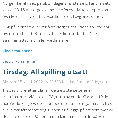
Norge ikke vil vises på BBO i dagens første sett. I andre sett
klokka 13:15 vil Norges kamp overføres. Hvilke kamper som
overføres i siste sett av kvartfinalene vil avgjøres senere.
Klikk på lenkene over for å se Norges resultater spill for spill i
hvert enkelt sett. Bruk resultatlenken under for å se
sammenlagtstilling i alle kvartfinalene.
Live resultater
Legg til kommentar
Tirsdag: All spilling utsatt
Skrevet 05. april, 2022
av 33583 Kristian Barstad Ellingsen
Tirsdag skulle etter planen de tre siste settene av
kvartfinalene i VM spilles. På grunn av en del Corona-tilfeller
har World Brdge Federation besluttet at spillinga må utsettes
til alle har fått testet seg. Planen er å legge på ett sett hver av
de siste dagene. På den måten kan man bli ferdig på lørdag i