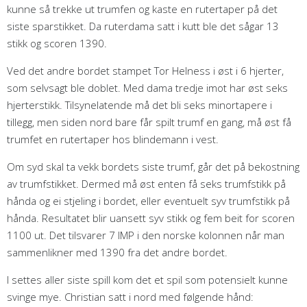
kunne så trekke ut trumfen og kaste en rutertaper på det
siste sparstikket. Da ruterdama satt i kutt ble det sågar 13
stikk og scoren 1390.
Ved det andre bordet stampet Tor Helness i øst i 6 hjerter,
som selvsagt ble doblet. Med dama tredje imot har øst seks
hjerterstikk. Tilsynelatende må det bli seks minortapere i
tillegg, men siden nord bare får spilt trumf en gang, må øst få
trumfet en rutertaper hos blindemann i vest.
Om syd skal ta vekk bordets siste trumf, går det på bekostning
av trumfstikket. Dermed må øst enten få seks trumfstikk på
hånda og ei stjeling i bordet, eller eventuelt syv trumfstikk på
hånda. Resultatet blir uansett syv stikk og fem beit for scoren
1100 ut. Det tilsvarer 7 IMP i den norske kolonnen når man
sammenlikner med 1390 fra det andre bordet.
I settes aller siste spill kom det et spil som potensielt kunne
svinge mye. Christian satt i nord med følgende hånd: