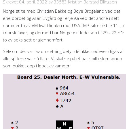
Skrevet 04. april, 2022
av 33583 Kristian Barstad Ellingsen
Norge stilte med Christian Bakke og Boye Brogeland ved det
ene bordet og Allan Livgård og Terje Aa ved det andre i sett
nummer to av VM-kvartfinalen mot USA. IMP-sifrene ble 11 - 7
i norsk favør, og dermed har Norge økt ledelsen til 29 - 22 når
to av seks sett er gjennomført.
Selv om det var lav omsetning betyr det ikke nødevendigvis at
alle spillene var så flate. Vi skal se på et par spill i slemsonen
som dukket opp i løpet av kampen: