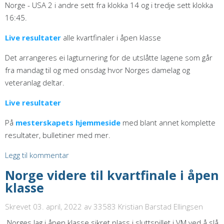
Norge - USA 2 i andre sett fra klokka 14 og i tredje sett klokka
16:45.
Live resultater
alle kvartfinaler i åpen klasse
Det arrangeres ei lagturnering for de utslåtte lagene som går
fra mandag til og med onsdag hvor Norges damelag og
veteranlag deltar.
Live resultater
På
mesterskapets hjemmeside
med blant annet komplette
resultater, bulletiner med mer.
Legg til kommentar
Norge videre til kvartfinale i åpen
klasse
Skrevet 03. april, 2022
av 33583 Kristian Barstad Ellingsen
Norges lag i åpen klasse sikret plass i sluttspillet i VM ved å slå