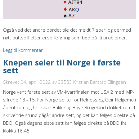
Også ved det andre bordet ble det meldt 7 spar, og dermed
nytt buttspill etter ei spilleføring som bød på få problemer.
Legg til kommentar
Knepen seier til Norge i første
sett
Skrevet 04. april, 2022
av 33583 Kristian Barstad Ellingsen
Norge vant første sett av VM-kvartfinalen mot USA 2 med IMP-
sifrene 18 - 15. For Norge spilte Tor Helness og Geir Helgemo i
åpent rom og Christian Bakke og Boye Brogeland i lukket rom. I
skrivende stund pågår andre sett, og det kan følges direkte på
BBO. Også dagens siste sett kan følges direkte på BBO fra
klokka 16:45.