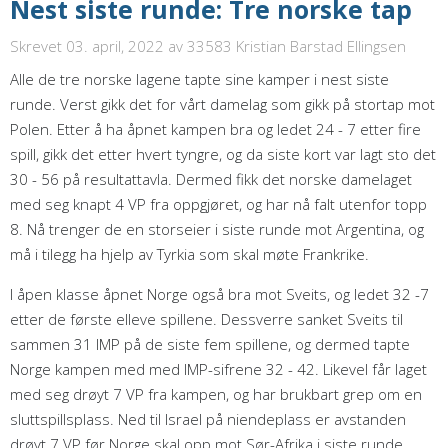
Nest siste runde: Tre norske tap
Skrevet 03. april, 2022
av 33583 Kristian Barstad Ellingsen
Alle de tre norske lagene tapte sine kamper i nest siste
runde. Verst gikk det for vårt damelag som gikk på stortap mot
Polen. Etter å ha åpnet kampen bra og ledet 24 - 7 etter fire
spill, gikk det etter hvert tyngre, og da siste kort var lagt sto det
30 - 56 på resultattavla. Dermed fikk det norske damelaget
med seg knapt 4 VP fra oppgjøret, og har nå falt utenfor topp
8. Nå trenger de en storseier i siste runde mot Argentina, og
må i tilegg ha hjelp av Tyrkia som skal møte Frankrike.
I åpen klasse åpnet Norge også bra mot Sveits, og ledet 32 -7
etter de første elleve spillene. Dessverre sanket Sveits til
sammen 31 IMP på de siste fem spillene, og dermed tapte
Norge kampen med med IMP-sifrene 32 - 42. Likevel får laget
med seg drøyt 7 VP fra kampen, og har brukbart grep om en
sluttspillsplass. Ned til Israel på niendeplass er avstanden
drøyt 7 VP før Norge skal opp mot Sør-Afrika i siste runde.