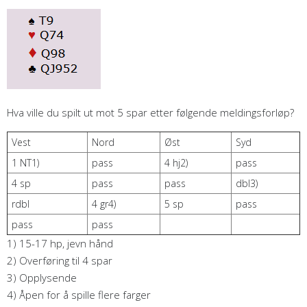
Hva ville du spilt ut mot 5 spar etter følgende meldingsforløp?
Vest
Nord
Øst
Syd
1 NT1)
pass
4 hj2)
pass
4 sp
pass
pass
dbl3)
rdbl
4 gr4)
5 sp
pass
pass
pass
1) 15-17 hp, jevn hånd
2) Overføring til 4 spar
3) Opplysende
4) Åpen for å spille flere farger