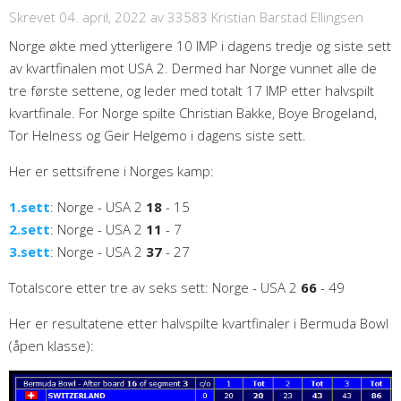
Skrevet 04. april, 2022
av 33583 Kristian Barstad Ellingsen
Norge økte med ytterligere 10 IMP i dagens tredje og siste sett
av kvartfinalen mot USA 2. Dermed har Norge vunnet alle de
tre første settene, og leder med totalt 17 IMP etter halvspilt
kvartfinale. For Norge spilte Christian Bakke, Boye Brogeland,
Tor Helness og Geir Helgemo i dagens siste sett.
Her er settsifrene i Norges kamp:
1.sett
: Norge - USA 2
18
- 15
2.sett
: Norge - USA 2
11
- 7
3.sett
: Norge - USA 2
37
- 27
Totalscore etter tre av seks sett: Norge - USA 2
66
- 49
Her er resultatene etter halvspilte kvartfinaler i Bermuda Bowl
(åpen klasse):