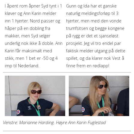
I åpent rom åpner Syd tynt i 1
Gunn og Ida har et ganske
kløver og Ann Karin melder
naturlig meldingsforløp til 3
inn 1 hjerter. Nord passer og
hjerter, men med den vonde
håper på en dobling fra
trumfsitsen og begge kongene
makker, men Syd velger
på rygg er det et sjanseløst
underlig nok ikke å doble. Ann
prosjekt. Jeg vil tro endel par
Karin får maksimalt med
faktisk melder utgang på dette
stikk, men 1 bet er -50 og 4
spillet, og da klarer nok Vest å
imp til Nederland.
finne frem en rødlapp!
Venstre: Marianne Harding. Høyre Ann Karin Fuglestad