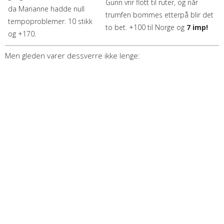
Gunn vrir flott til ruter, og når
da Marianne hadde null
trumfen bommes etterpå blir det
tempoproblemer. 10 stikk
to bet. +100 til Norge og
7 imp!
og +170.
Men gleden varer dessverre ikke lenge: