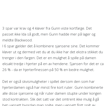
3 spar var krav og 4 kløver fra Gunn viste kortfarge. Det
passet ikke Ida så godt, men Gunn hadde mer på lager og
meldte Blackwood.
I 6 spar gjelder det å kombinere sjansene sine. Det kommer
kløver ut og dermed vet du at du ikke har det ekstra stikket du
trenger i den fargen. Det er en mulighet å spille på damen
eksakt tredje i hjerter på en av hendene. Sjansen for det er ca
26 % - da er hjerterfinessen på 50 % en bedre mulighet.
Det er også skvismuligheter i spillet dersom den som har
hjerterdamen også har minst fire kort ruter. Gunn kombinerte
alle disse sjansene og når ruter damen stupte under kongen
stod kontrakten. Slik det satt var det omtrent ikke mulig å gå
bet uansett hvordan man spilte, men uansett flott spilt av