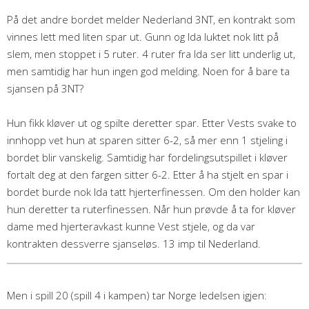
På det andre bordet melder Nederland 3NT, en kontrakt som
vinnes lett med liten spar ut. Gunn og Ida luktet nok litt på
slem, men stoppet i 5 ruter. 4 ruter fra Ida ser litt underlig ut,
men samtidig har hun ingen god melding. Noen for å bare ta
sjansen på 3NT?
Hun fikk kløver ut og spilte deretter spar. Etter Vests svake to
innhopp vet hun at sparen sitter 6-2, så mer enn 1 stjeling i
bordet blir vanskelig. Samtidig har fordelingsutspillet i kløver
fortalt deg at den fargen sitter 6-2. Etter å ha stjelt en spar i
bordet burde nok Ida tatt hjerterfinessen. Om den holder kan
hun deretter ta ruterfinessen. Når hun prøvde å ta for kløver
dame med hjerteravkast kunne Vest stjele, og da var
kontrakten dessverre sjanseløs. 13 imp til Nederland.
Men i spill 20 (spill 4 i kampen) tar Norge ledelsen igjen: