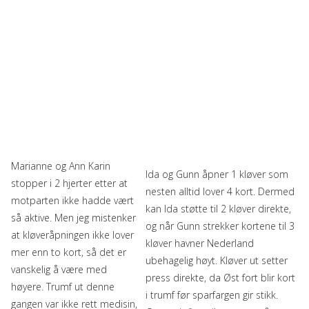
Marianne og Ann Karin
Ida og Gunn åpner 1 kløver som
stopper i 2 hjerter etter at
nesten alltid lover 4 kort. Dermed
motparten ikke hadde vært
kan Ida støtte til 2 kløver direkte,
så aktive. Men jeg mistenker
og når Gunn strekker kortene til 3
at kløveråpningen ikke lover
kløver havner Nederland
mer enn to kort, så det er
ubehagelig høyt. Kløver ut setter
vanskelig å være med
press direkte, da Øst fort blir kort
høyere. Trumf ut denne
i trumf før sparfargen gir stikk.
gangen var ikke rett medisin,