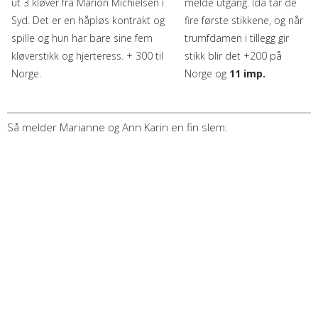
ut 3 kløver fra Marion Michielsen i
melde utgang. Ida tar de
Syd. Det er en håpløs kontrakt og
fire første stikkene, og når
spille og hun har bare sine fem
trumfdamen i tillegg gir
kløverstikk og hjerteress. + 300 til
stikk blir det +200 på
Norge.
Norge og
11 imp.
Så melder Marianne og Ann Karin en fin slem: