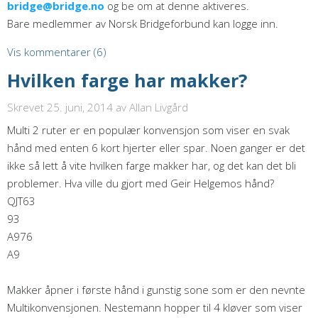
bridge@bridge.no
og be om at denne aktiveres.
Bare medlemmer av Norsk Bridgeforbund kan logge inn.
Vis kommentarer (6)
Hvilken farge har makker?
Skrevet 25. juni, 2014
av Allan Livgård
Multi 2 ruter er en populær konvensjon som viser en svak
hånd med enten 6 kort hjerter eller spar. Noen ganger er det
ikke så lett å vite hvilken farge makker har, og det kan det bli
problemer. Hva ville du gjort med Geir Helgemos hånd?
QJT63
93
A976
A9
Makker åpner i første hånd i gunstig sone som er den nevnte
Multikonvensjonen. Nestemann hopper til 4 kløver som viser