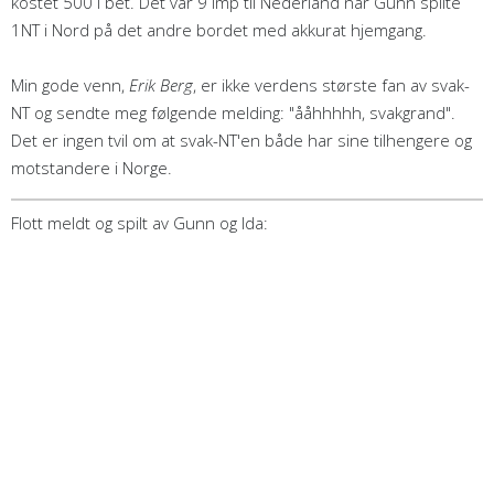
kostet 500 i bet. Det var 9 imp til Nederland når Gunn spilte
1NT i Nord på det andre bordet med akkurat hjemgang.
Min gode venn,
Erik Berg
, er ikke verdens største fan av svak-
NT og sendte meg følgende melding: "ååhhhhh, svakgrand".
Det er ingen tvil om at svak-NT'en både har sine tilhengere og
motstandere i Norge.
Flott meldt og spilt av Gunn og Ida: