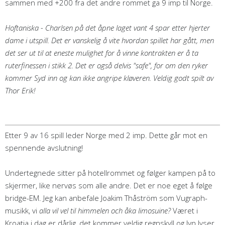
sammen med +200 fra det andre rommet ga 9 imp til Norge.
Hoftaniska - Charlsen på det åpne laget vant 4 spar etter hjerter
dame i utspill. Det er vanskelig å vite hvordan spillet har gått, men
det ser ut til at eneste mulighet for å vinne kontrakten er å ta
ruterfinessen i stikk 2. Det er også delvis "safe", for om den ryker
kommer Syd inn og kan ikke angripe kløveren. Veldig godt spilt av
Thor Erik!
Etter 9 av 16 spill leder Norge med 2 imp. Dette går mot en
spennende avslutning!
Undertegnede sitter på hotellrommet og følger kampen på to
skjermer, like nervøs som alle andre. Det er noe eget å følge
bridge-EM. Jeg kan anbefale Joakim Thåström som Vugraph-
musikk, vi
alla vil vel til himmelen och åka limosuine?
Været i
Kroatia i dag er dårlig, det kommer veldig regnskyll og lyn lyser