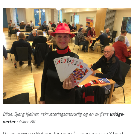
Bilde: Bjørg Kjølner, rekrutteringsansvarlig og én av flere
Bridge-
verter
i Asker BK
Da jeg begynte i klubben for noen år siden, var vi ca 8 bord.