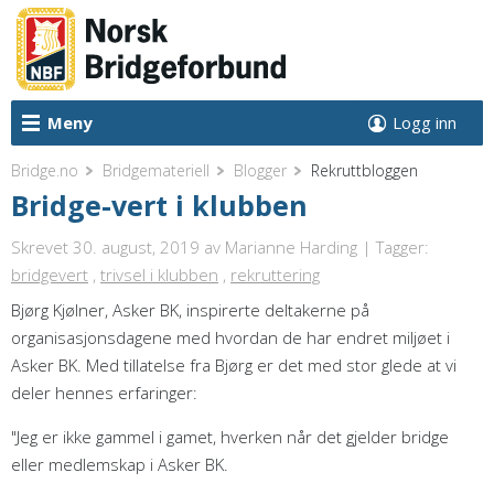
Meny
Logg inn
Bridge.no
Bridgemateriell
Blogger
Rekruttbloggen
Bridge-vert i klubben
Skrevet 30. august, 2019
av Marianne Harding | Tagger:
bridgevert
,
trivsel i klubben
,
rekruttering
Bjørg Kjølner, Asker BK, inspirerte deltakerne på
organisasjonsdagene med hvordan de har endret miljøet i
Asker BK. Med tillatelse fra Bjørg er det med stor glede at vi
deler hennes erfaringer:
"Jeg er ikke gammel i gamet, hverken når det gjelder bridge
eller medlemskap i Asker BK.