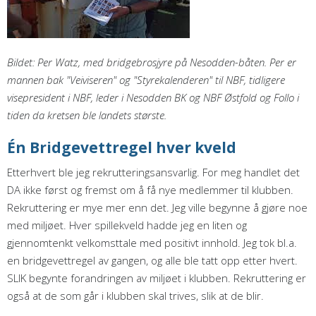
Bildet: Per Watz, med bridgebrosjyre på Nesodden-båten. Per er
mannen bak "Veiviseren" og "Styrekalenderen" til NBF, tidligere
visepresident i NBF, leder i Nesodden BK og NBF Østfold og Follo i
tiden da kretsen ble landets største.
Én Bridgevettregel hver kveld
Etterhvert ble jeg rekrutteringsansvarlig. For meg handlet det
DA ikke først og fremst om å få nye medlemmer til klubben.
Rekruttering er mye mer enn det. Jeg ville begynne å gjøre noe
med miljøet. Hver spillekveld hadde jeg en liten og
gjennomtenkt velkomsttale med positivt innhold. Jeg tok bl.a.
en bridgevettregel av gangen, og alle ble tatt opp etter hvert.
SLIK begynte forandringen av miljøet i klubben. Rekruttering er
også at de som går i klubben skal trives, slik at de blir.