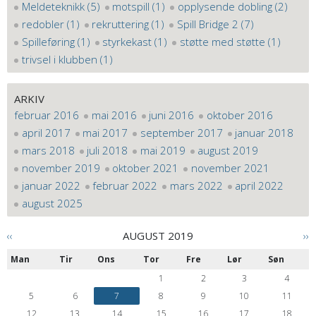
Meldeteknikk (5)
motspill (1)
opplysende dobling (2)
redobler (1)
rekruttering (1)
Spill Bridge 2 (7)
Spilleføring (1)
styrkekast (1)
støtte med støtte (1)
trivsel i klubben (1)
ARKIV
februar 2016
mai 2016
juni 2016
oktober 2016
april 2017
mai 2017
september 2017
januar 2018
mars 2018
juli 2018
mai 2019
august 2019
november 2019
oktober 2021
november 2021
januar 2022
februar 2022
mars 2022
april 2022
august 2025
‹‹
AUGUST 2019
››
Man
Tir
Ons
Tor
Fre
Lør
Søn
1
2
3
4
5
6
7
8
9
10
11
12
13
14
15
16
17
18