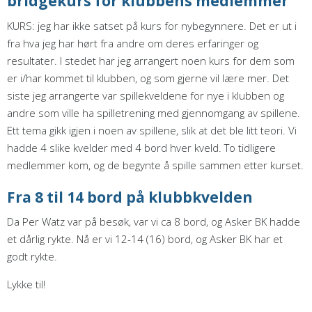
bridgekurs for klubbens medlemmer
KURS: jeg har ikke satset på kurs for nybegynnere. Det er ut i
fra hva jeg har hørt fra andre om deres erfaringer og
resultater. I stedet har jeg arrangert noen kurs for dem som
er i/har kommet til klubben, og som gjerne vil lære mer. Det
siste jeg arrangerte var spillekveldene for nye i klubben og
andre som ville ha spilletrening med gjennomgang av spillene.
Ett tema gikk igjen i noen av spillene, slik at det ble litt teori. Vi
hadde 4 slike kvelder med 4 bord hver kveld. To tidligere
medlemmer kom, og de begynte å spille sammen etter kurset.
Fra 8 til 14 bord på klubbkvelden
Da Per Watz var på besøk, var vi ca 8 bord, og Asker BK hadde
et dårlig rykte. Nå er vi 12-14 (16) bord, og Asker BK har et
godt rykte.
Lykke til!