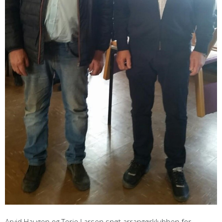
Arvid Haugen og Terje Larsen snøt arrangørklubben for