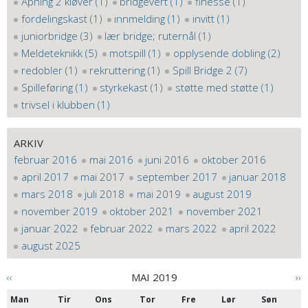
Åpning 2 kløver (1)
bridgevert (1)
finesse (1)
fordelingskast (1)
innmelding (1)
invitt (1)
juniorbridge (3)
lær bridge; ruternål (1)
Meldeteknikk (5)
motspill (1)
opplysende dobling (2)
redobler (1)
rekruttering (1)
Spill Bridge 2 (7)
Spilleføring (1)
styrkekast (1)
støtte med støtte (1)
trivsel i klubben (1)
ARKIV
februar 2016
mai 2016
juni 2016
oktober 2016
april 2017
mai 2017
september 2017
januar 2018
mars 2018
juli 2018
mai 2019
august 2019
november 2019
oktober 2021
november 2021
januar 2022
februar 2022
mars 2022
april 2022
august 2025
‹‹
MAI 2019
››
Man
Tir
Ons
Tor
Fre
Lør
Søn