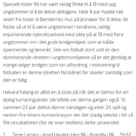
Spesielt Asker BK har vært veldig flinke til å få med seg
ungdommer til å bli aktive deltagere. Hele 8 par hadde tatt
veien fra Asker til Bøndernes Hus på Jevnaker for å delta, de
fleste så ut til å være ungdommer i tenårene, veldig
imponerende nybrottsarbeid med sikte på at få med flere
ungdommer inn i det gode bridgemiljøet som er både
spennende og lærerikt. Selv om fotball stort sett er den
dominerende idretten i ungdomsmiljøene så er det gledelig at
mange velger bridgen som sin utfordring. I motsetning til
fotballen er denne idretten forskånet for skader samtidig som
den er billig.
Halvard Fallang er alltid en å stole på når det er behov for en
dyktig turneringsleder slik tilfelle var denne gangen også. Til
sammen 23 par deltok denne søndagen og etter 26 spill og
nesten fire timers konsentrasjon der det stadig vekslet i tet så
fikk resultatlisten (for de over middels) dette utseendet:
1
Terje Larsen - Arvid Haugen
Hen BK - Brandbu BK
59,62