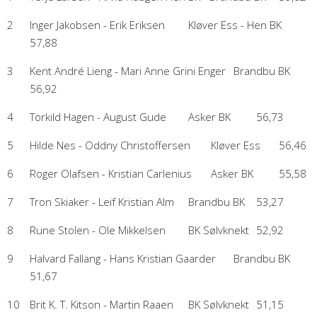
2
Inger Jakobsen - Erik Eriksen
Kløver Ess - Hen BK
57,88
3
Kent André Lieng - Mari Anne Grini Enger
Brandbu BK
56,92
4
Torkild Hagen - August Gude
Asker BK
56,73
5
Hilde Nes - Oddny Christoffersen
Kløver Ess
56,46
6
Roger Olafsen - Kristian Carlenius
Asker BK
55,58
7
Tron Skiaker - Leif Kristian Alm
Brandbu BK
53,27
8
Rune Stolen - Ole Mikkelsen
BK Sølvknekt
52,92
9
Halvard Fallang - Hans Kristian Gaarder
Brandbu BK
51,67
10
Brit K. T. Kitson - Martin Raaen
BK Sølvknekt
51,15