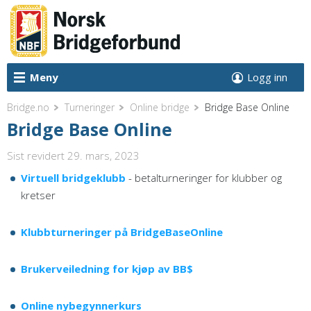
Meny
Logg inn
Bridge.no
Turneringer
Online bridge
Bridge Base Online
Bridge Base Online
Sist revidert 29. mars, 2023
Virtuell bridgeklubb
- betalturneringer for klubber og
kretser
Klubbturneringer på BridgeBaseOnline
Brukerveiledning for kjøp av BB$
Online nybegynnerkurs