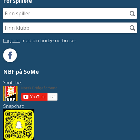
For spillere
Logg inn
med din bridge.no-bruker
NBF på SoMe
Youtube:
Snapchat: