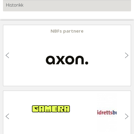
Historikk
NBFs partnere