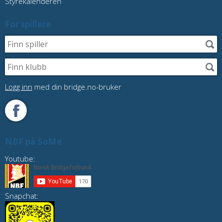
Styrekalenderen
For spillere
Logg inn
med din bridge.no-bruker
NBF på SoMe
Youtube:
Snapchat: