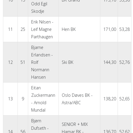
Odd Egil
Skodje
Erik Nilsen -
11
25
Leif Magne
Hen BK
171,00
53,28
Parthaugen
Bjarne
Erlandsen -
12
51
Rolf
Ski BK
144,30
52,76
Normann
Hansen
Eitan
Zuckermann
Oslo Døves BK -
13
9
138,20
52,65
- Arnold
Astra/ABC
Mundal
Bjørn
SENIOR + MIX
Dufseth -
14
56
Hamar BK -
136,70
52,62