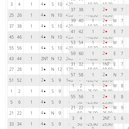
4
3
4
1
S
10
420
-
-10,30
10,30
2
37
38
1
W
7
4
25
26
1
N
10
420
-
-10,30
10,30
2
39
40
1
W
7
4
37
38
1
S
10
420
-
-10,30
10,30
2
41
42
1
E
7
4
45
46
1
N
10
420
-
-10,30
10,30
2
53
54
1
W
7
4
55
56
1
S
10
420
-
-10,30
10,30
2
59
60
1
E
7
43
44
1
2
N
12
240
-
-16,60
16,60
31
32
1
1
E
7
3
27
28
1
N
12
170
-
-18,60
18,60
2
57
58
1
N
7
2
51
52
1
S
9
140
-
-20,70
20,70
2
1
2
1
W
8
4
1
2
1
S
9
-
50
-25,90
25,90
2
55
56
1
E
8
4
5
6
1
S
9
-
50
-25,90
25,90
2
21
22
1
W
9
4
21
22
1
N
9
-
50
-25,90
25,90
3
4
1
2
S
6
4
33
34
1
S
9
-
50
-25,90
25,90
7
-
1
-
-
-