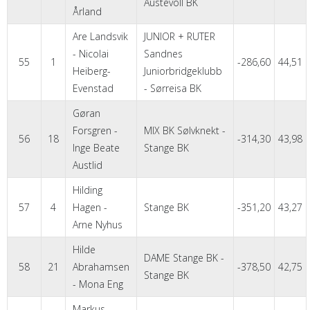
Austevoll BK
Årland
Are Landsvik
JUNIOR + RUTER
- Nicolai
Sandnes
55
1
-286,60
44,51
Heiberg-
Juniorbridgeklubb
Evenstad
- Sørreisa BK
Gøran
Forsgren -
MIX BK Sølvknekt -
56
18
-314,30
43,98
Inge Beate
Stange BK
Austlid
Hilding
57
4
Hagen -
Stange BK
-351,20
43,27
Arne Nyhus
Hilde
DAME Stange BK -
58
21
Abrahamsen
-378,50
42,75
Stange BK
- Mona Eng
Markus