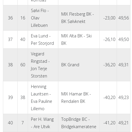
Sølvi Flo -
MIX Flesberg BK -
36
16
Olav
-23,00
49,56
BK Sølvknekt
Lillebuen
Eva Lund -
MIX Alta BK - Ski
37
40
-26,10
49,50
Per Storjord
BK
Vegard
Ringstad -
38
60
BK Grand
-36,20
49,31
Jon Terje
Storsten
Henning
Lauritsen -
MIX Hamar BK -
39
38
-40,20
49,23
Eva Pauline
Rendalen BK
Lillemo
Per H. Wang
TopBridge BC -
40
7
-41,20
49,21
- Are Utvik
Bridgekameratene