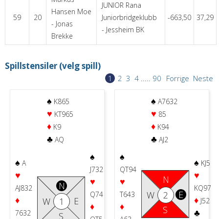
JUNIOR Rana
Hansen Moe
59
20
Juniorbridgeklubb
-663,50
37,29
- Jonas
- Jessheim BK
Brekke
Spillstensiler (velg spill)
1
2
3
4
.....
90
Forrige
Neste
♠
♠
K865
A7632
♥
♥
KT965
85
♦
♦
K9
K94
♣
♣
AQ
AJ2
♠
♠
♠
♠
A
KJ5
J732
QT94
♥
♥
N
♥
♥
N
AJ832
KQ97
E
W
2
Q74
T643
♦
♦
E
W
1
J52
♦
♦
S
♣
7632
S