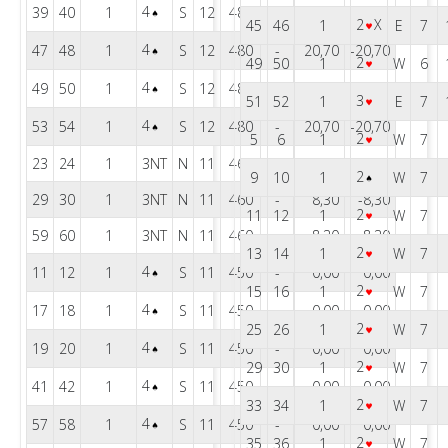
4
39
40
1
S
12
480
-
20,70
-20,70
2
X
45
46
1
E
7
4
47
48
1
S
12
480
-
20,70
-20,70
2
49
50
1
W
6
4
49
50
1
S
12
480
-
20,70
-20,70
3
51
52
1
E
7
4
53
54
1
S
12
480
-
20,70
-20,70
2
5
6
1
W
7
23
24
1
3
N
11
460
-
8,30
-8,30
2
9
10
1
W
7
29
30
1
3
N
11
460
-
8,30
-8,30
2
11
12
1
W
7
59
60
1
3
N
11
460
-
8,30
-8,30
2
13
14
1
W
7
4
11
12
1
S
11
450
-
0,00
0,00
2
15
16
1
W
7
4
17
18
1
S
11
450
-
0,00
0,00
2
25
26
1
W
7
4
19
20
1
S
11
450
-
0,00
0,00
2
29
30
1
W
7
4
41
42
1
S
11
450
-
0,00
0,00
2
33
34
1
W
7
4
57
58
1
S
11
450
-
0,00
0,00
2
35
36
1
W
7