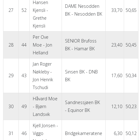
Hansen
DAME Nesodden
27
52
Kjensli -
33,70
50,65
BK - Nesodden BK
Grethe
Kjensli
Per Ove
SENIOR Brufoss
28
44
Moe - Jon
23,40
50,45
BK - Hamar BK
Helland
Jan Roger
Nøkleby -
Sinsen BK - DNB
29
43
17,60
50,34
Jon Henrik
BK
Tschudi
Håvard Moe
Sandnessjøen BK
30
49
- Bjørn
12,10
50,23
- Equinor BK
Landsvik
Kjell Jonsen -
31
46
Viggo
Bridgekameratene
6,30
50,12