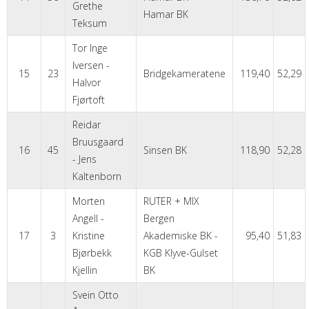
Grethe
Hamar BK
Teksum
Tor Inge
Iversen -
15
23
Bridgekameratene
119,40
52,29
Halvor
Fjørtoft
Reidar
Bruusgaard
16
45
Sinsen BK
118,90
52,28
- Jens
Kaltenborn
Morten
RUTER + MIX
Angell -
Bergen
17
3
Kristine
Akademiske BK -
95,40
51,83
Bjørbekk
KGB Klyve-Gulset
Kjellin
BK
Svein Otto