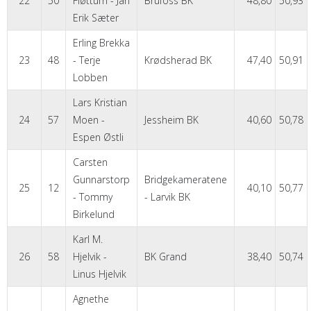
22
50
Fløttum - Jan
Brufoss BK
48,80
50,93
Erik Sæter
Erling Brekka
23
48
- Terje
Krødsherad BK
47,40
50,91
Lobben
Lars Kristian
24
57
Moen -
Jessheim BK
40,60
50,78
Espen Østli
Carsten
Gunnarstorp
Bridgekameratene
25
12
40,10
50,77
- Tommy
- Larvik BK
Birkelund
Karl M.
26
58
Hjelvik -
BK Grand
38,40
50,74
Linus Hjelvik
Agnethe