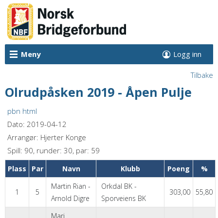
Meny
Logg inn
Tilbake
Olrudpåsken 2019 - Åpen Pulje
pbn
html
Dato: 2019-04-12
Arrangør: Hjerter Konge
Spill: 90, runder: 30, par: 59
Plass
Par
Navn
Klubb
Poeng
%
Martin Rian -
Orkdal BK -
1
5
303,00
55,80
Arnold Digre
Sporveiens BK
Mari