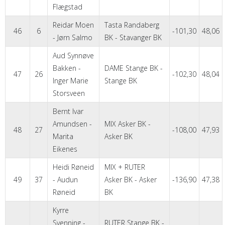
Flægstad
Reidar Moen
Tasta Randaberg
46
6
-101,30
48,06
- Jørn Salmo
BK - Stavanger BK
Aud Synnøve
Bakken -
DAME Stange BK -
47
26
-102,30
48,04
Inger Marie
Stange BK
Storsveen
Bernt Ivar
Amundsen -
MIX Asker BK -
48
27
-108,00
47,93
Marita
Asker BK
Eikenes
Heidi Røneid
MIX + RUTER
49
37
- Audun
Asker BK - Asker
-136,90
47,38
Røneid
BK
Kyrre
Svenning -
RUTER Stange BK -