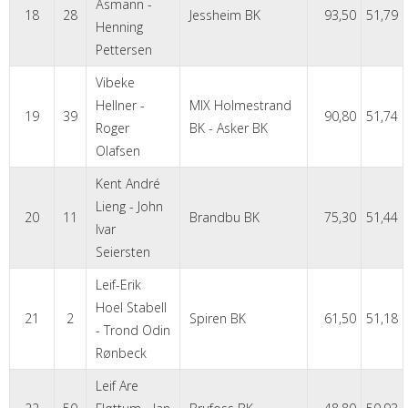
Åsmann -
18
28
Jessheim BK
93,50
51,79
Henning
Pettersen
Vibeke
Hellner -
MIX Holmestrand
19
39
90,80
51,74
Roger
BK - Asker BK
Olafsen
Kent André
Lieng - John
20
11
Brandbu BK
75,30
51,44
Ivar
Seiersten
Leif-Erik
Hoel Stabell
21
2
Spiren BK
61,50
51,18
- Trond Odin
Rønbeck
Leif Are