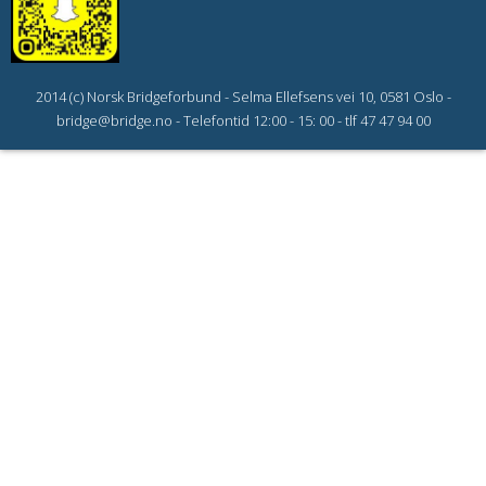
2014 (c) Norsk Bridgeforbund - Selma Ellefsens vei 10, 0581 Oslo -
bridge@bridge.no - Telefontid 12:00 - 15: 00 - tlf 47 47 94 00