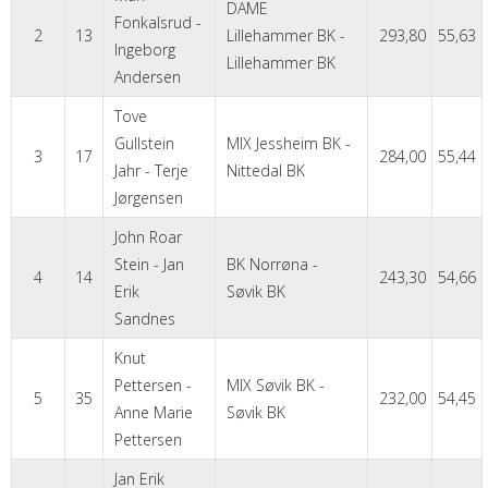
DAME
Fonkalsrud -
2
13
Lillehammer BK -
293,80
55,63
Ingeborg
Lillehammer BK
Andersen
Tove
Gullstein
MIX Jessheim BK -
3
17
284,00
55,44
Jahr - Terje
Nittedal BK
Jørgensen
John Roar
Stein - Jan
BK Norrøna -
4
14
243,30
54,66
Erik
Søvik BK
Sandnes
Knut
Pettersen -
MIX Søvik BK -
5
35
232,00
54,45
Anne Marie
Søvik BK
Pettersen
Jan Erik