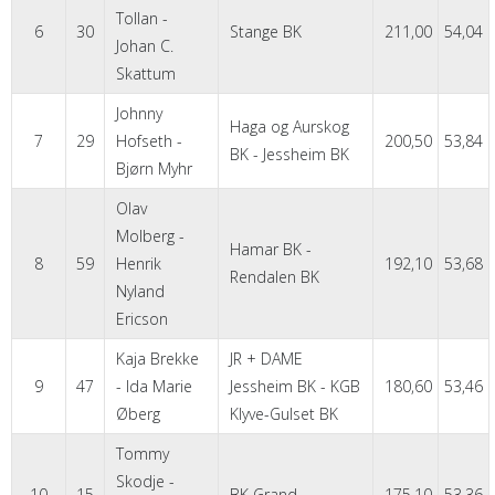
Tollan -
6
30
Stange BK
211,00
54,04
Johan C.
Skattum
Johnny
Haga og Aurskog
7
29
Hofseth -
200,50
53,84
BK - Jessheim BK
Bjørn Myhr
Olav
Molberg -
Hamar BK -
8
59
Henrik
192,10
53,68
Rendalen BK
Nyland
Ericson
Kaja Brekke
JR + DAME
9
47
- Ida Marie
Jessheim BK - KGB
180,60
53,46
Øberg
Klyve-Gulset BK
Tommy
Skodje -
10
15
BK Grand
175,10
53,36