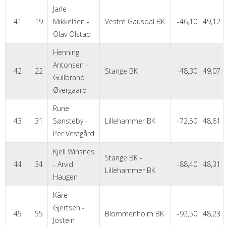
Jarle
41
19
Mikkelsen -
Vestre Gausdal BK
-46,10
49,12
Olav Olstad
Henning
Antonsen -
42
22
Stange BK
-48,30
49,07
Gullbrand
Øvergaard
Rune
43
31
Sønsteby -
Lillehammer BK
-72,50
48,61
Per Vestgård
Kjell Winsnes
Stange BK -
44
34
- Arvid
-88,40
48,31
Lillehammer BK
Haugen
Kåre
Gjertsen -
45
55
Blommenholm BK
-92,50
48,23
Jostein