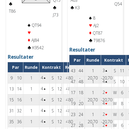
QT5
A63
♣
Q54
♣
♣
K3
T86
J73
♠
8
♠
♥
QT94
AJ2
♥
♦
QT87
♦
♣
AJ84
T9876
♣
K9542
Resultater
Resultater
Par
Runde
Kontrakt
Par
Runde
Kontrakt
Resultat
Poeng
3
43
44
1
S
11
4
9
10
1
S
12
480
-
20,70
-20,70
4
47
48
1
S
10
4
13
14
1
S
12
480
-
20,70
-20,70
2
17
18
1
W
6
4
15
16
1
S
12
480
-
20,70
-20,70
4
19
20
1
W
8
4
31
32
1
S
12
480
-
20,70
-20,70
2
23
24
1
W
6
4
35
36
1
S
12
480
-
20,70
-20,70
2
27
28
1
W
6