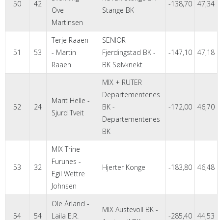
50
42
-138,70
47,34
Ove
Stange BK
Martinsen
Terje Raaen
SENIOR
51
53
- Martin
Fjerdingstad BK -
-147,10
47,18
Raaen
BK Sølvknekt
MIX + RUTER
Departementenes
Marit Helle -
52
24
BK -
-172,00
46,70
Sjurd Tveit
Departementenes
BK
MIX Trine
Furunes -
53
32
Hjerter Konge
-183,80
46,48
Egil Wettre
Johnsen
Ole Årland -
MIX Austevoll BK -
54
54
Laila E.R.
-285,40
44,53