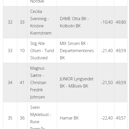
Nordvik
Cecilia
Svenning -
DAME Otta BK -
32
33
-10,40
49,80
Kristine
Kolbotn BK
Kvernstrøm
Stig Atle
MIX Sinsen BK -
33
10
Olsen - Turid
Departementenes
-21,40
49,59
Studsrød
BK
Magnus
Sætre -
JUNIOR Lyngseidet
34
41
Christian
-21,50
49,59
BK - Målselv BK
Fredrik
Johnsen
Svein
Myklebust -
35
36
Hamar BK
-22,40
49,57
Rune
Romsås