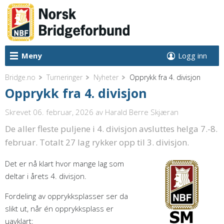
Meny
Logg inn
Bridge.no
Turneringer
Nyheter
Opprykk fra 4. divisjon
Opprykk fra 4. divisjon
Skrevet 06. februar, 2026
av Harald Berre Skjæran
De aller fleste puljene i 4. divisjon avsluttes helga 7.-8.
februar. Totalt 27 lag rykker opp til 3. divisjon.
Det er nå klart hvor mange lag som
deltar i årets 4. divisjon.
Fordeling av opprykksplasser ser da
slikt ut, når én opprykksplass er
uavklart: