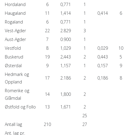
Hordaland
6
0,771
1
Haugaland
11
1,414
1
0,414
6
Rogaland
6
0,771
1
Vest-Agder
22
2.829
3
Aust-Agder
7
0.900
1
Vestfold
8
1,029
1
0,029
10
Buskerud
19
2,443
2
0,443
5
Østerdal
9
1,157
1
0,157
9
Hedmark og
17
2.186
2
0,186
8
Oppland
Romerike og
14
1,800
2
Glåmdal
Østfold og Follo
13
1,671
2
25
Antall lag
210
27
Ant. lag pr.