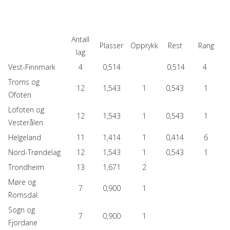
Antall
Plasser
Opprykk
Rest
Rang
lag
Vest-Finnmark
4
0,514
0,514
4
Troms og
12
1,543
1
0,543
1
Ofoten
Lofoten og
12
1,543
1
0,543
1
Vesterålen
Helgeland
11
1,414
1
0,414
6
Nord-Trøndelag
12
1,543
1
0,543
1
Trondheim
13
1,671
2
Møre og
7
0,900
1
Romsdal
Sogn og
7
0,900
1
Fjordane