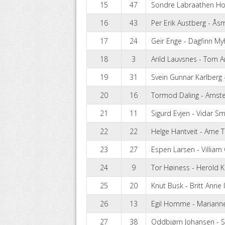
15
47
Sondre Labraathen Ho
16
43
Per Erik Austberg - Ås
17
24
Geir Enge - Dagfinn My
18
3
Arild Lauvsnes - Tom 
19
31
Svein Gunnar Karlberg -
20
16
Tormod Daling - Arns
21
11
Sigurd Evjen - Vidar Sm
22
22
Helge Hantveit - Arne
23
27
Espen Larsen - Villiam
24
9
Tor Høiness - Herold 
25
20
Knut Busk - Britt Anne 
26
13
Egil Homme - Marian
27
38
Oddbjørn Johansen - S