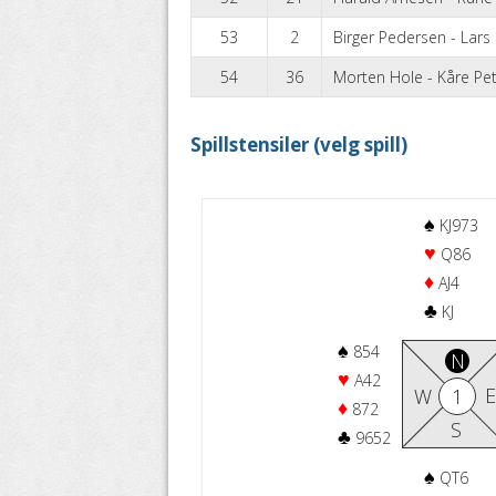
53
2
Birger Pedersen - Lars
54
36
Morten Hole - Kåre Pe
Spillstensiler (velg spill)
♠
KJ973
♥
Q86
♦
AJ4
♣
KJ
♠
854
N
♥
A42
E
W
1
♦
872
S
♣
9652
♠
QT6