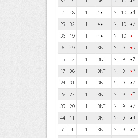
A
52
3
1
3
N
10
4
4
7
48
1
N
10
4
7
23
32
1
N
10
4
T
36
19
1
N
10
5
6
49
1
3
N
9
7
13
42
1
3
N
9
3
17
38
1
3
N
9
7
24
31
1
3
S
9
T
28
27
1
3
N
9
7
35
20
1
3
N
9
4
44
11
1
3
N
9
7
51
4
1
3
N
9