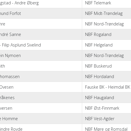
gstad - Andre Øberg
NBF Telemark
mund Forfot
NBF Midt-Trøndelag
hre
NBF Nord-Trøndelag
André Sanne
NBF Rogaland
 Filip Asplund Sivelind
NBF Helgeland
tein Nymoen
NBF Nord-Trøndelag
ith
NBF Buskerud
 Thomassen
NBF Hordaland
 Ovesen
Fauske BK - Heimdal BK
Kråkenes
NBF Haugaland
Iversen
NBF Øst-Finnmark
ne Homme
NBF Vest-Agder
indre Rovde
NBF Møre og Romsdal