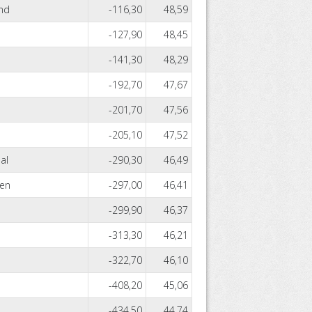
nd
-116,30
48,59
-127,90
48,45
-141,30
48,29
-192,70
47,67
-201,70
47,56
-205,10
47,52
al
-290,30
46,49
len
-297,00
46,41
-299,90
46,37
-313,30
46,21
-322,70
46,10
-408,20
45,06
-434,50
44,74