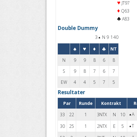
♥
JT97
♦
Q63
♣
A83
Double Dummy
3
N 9 140
♠
♥
♦
♣
NT
N
9
9
8
6
8
S
9
8
7
6
7
EW
4
4
5
7
5
Resultater
Par
Runde
Kontrakt
R
A
33
22
1
3
X
N
10
T
30
25
1
2
X
E
5