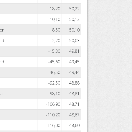
18,20
50,22
10,10
50,12
len
8,50
50,10
nd
2,20
50,03
-15,30
49,81
nd
-45,60
49,45
-46,50
49,44
-92,50
48,88
al
-98,10
48,81
-106,90
48,71
-110,20
48,67
-116,00
48,60