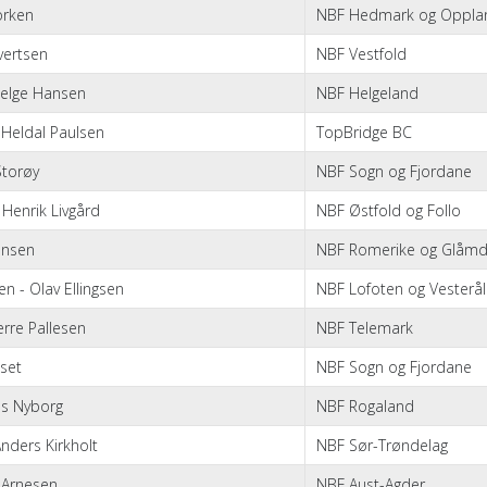
orken
NBF Hedmark og Oppla
vertsen
NBF Vestfold
Helge Hansen
NBF Helgeland
 Heldal Paulsen
TopBridge BC
 Storøy
NBF Sogn og Fjordane
 Henrik Livgård
NBF Østfold og Follo
onsen
NBF Romerike og Glåmd
en - Olav Ellingsen
NBF Lofoten og Vesterå
erre Pallesen
NBF Telemark
sset
NBF Sogn og Fjordane
us Nyborg
NBF Rogaland
Anders Kirkholt
NBF Sør-Trøndelag
 Arnesen
NBF Aust-Agder