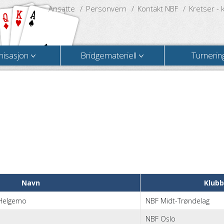
Ansatte
Personvern
Kontakt NBF
Kretser - 
nisasjon
Bridgemateriell
Turnerin
Navn
Klubb
 Helgemo
NBF Midt-Trøndelag
NBF Oslo