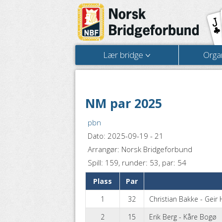
Lær bridge
Orga
NM par 2025
pbn
Dato: 2025-09-19 - 21
Arrangør: Norsk Bridgeforbund
Spill: 159, runder: 53, par: 54
Plass
Par
1
32
Christian Bakke - Geir
2
15
Erik Berg - Kåre Bogø