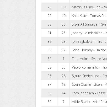
28
39
Martinus Birkelund - 
29
40
Knut Kiste - Tomas Ru
30
35
Sigve Alf Smørdal - Sv
31
25
Johnny Holmbakken - K
32
23
Jon Sagbakken - Tron
33
52
Stine Holmøy - Haldor
34
1
Thor Holm - Sverre No
35
33
Paolo Romanello - Tho
36
26
Sigurd Frydenlund - A
37
18
Svein Olav Ernstsen - 
38
14
Tom Johansen - Lasse
39
7
Hilde Bjørlo - Arild R