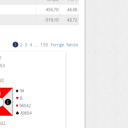
-456,70
44,48
-519,10
43,72
1
2
3
4
.....
159
Forrige
Neste
7
53
32
♠
94
N
♥
8
E
2
♦
96542
S
♣
A9654
632