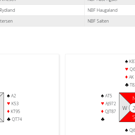
 Rydland
NBF Haugaland
ttersen
NBF Salten
♠
K8
♥
Q6
♦
AK
♣
T8
♠
♠
A2
AT5
♥
♥
K53
AJ972
W
♦
♦
KT95
QJT87
♣
♣
QT74
♠
QJ