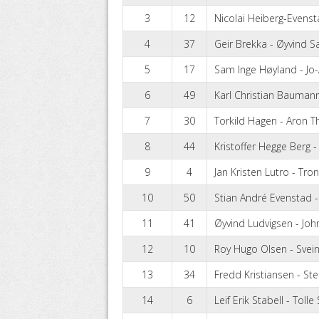
3
12
Nicolai Heiberg-Evens
4
37
Geir Brekka - Øyvind S
5
17
Sam Inge Høyland - Jo
6
49
Karl Christian Baumann
7
30
Torkild Hagen - Aron T
8
44
Kristoffer Hegge Berg 
9
4
Jan Kristen Lutro - Tro
10
50
Stian André Evenstad -
11
41
Øyvind Ludvigsen - Joh
12
10
Roy Hugo Olsen - Svein
13
34
Fredd Kristiansen - Ste
14
6
Leif Erik Stabell - Tolle