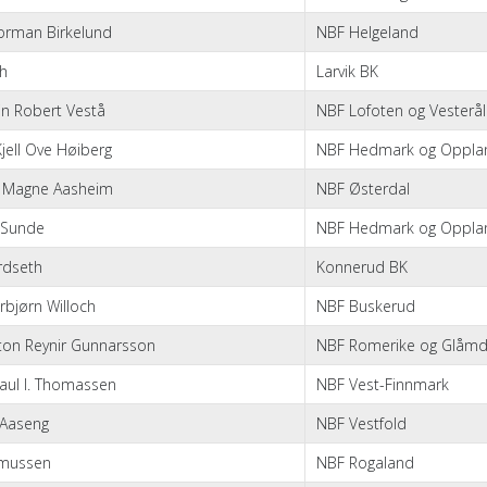
Norman Birkelund
NBF Helgeland
th
Larvik BK
ein Robert Vestå
NBF Lofoten og Vesterå
jell Ove Høiberg
NBF Hedmark og Oppla
d Magne Aasheim
NBF Østerdal
 Sunde
NBF Hedmark og Oppla
rdseth
Konnerud BK
rbjørn Willoch
NBF Buskerud
nton Reynir Gunnarsson
NBF Romerike og Glåmd
Paul I. Thomassen
NBF Vest-Finnmark
 Aaseng
NBF Vestfold
asmussen
NBF Rogaland