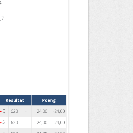
4
J7
Resultat
Poeng
Q
620
-
24,00
-24,00
5
620
-
24,00
-24,00