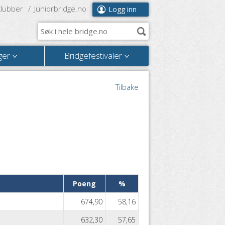
klubber
Juniorbridge.no
Logg inn
ger
Bridgefestivaler
Tilbake
Poeng
%
674,90
58,16
632,30
57,65