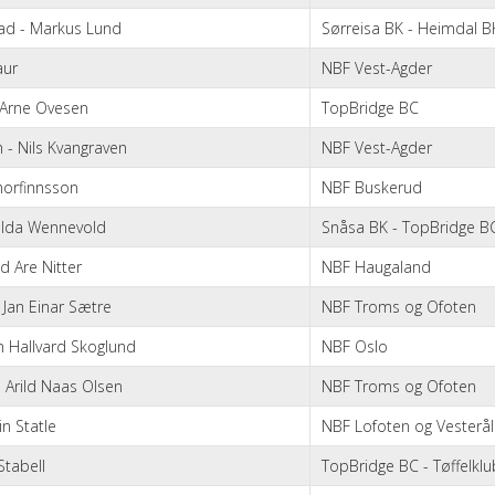
tad - Markus Lund
Sørreisa BK - Heimdal B
aur
NBF Vest-Agder
-Arne Ovesen
TopBridge BC
 - Nils Kvangraven
NBF Vest-Agder
horfinnsson
NBF Buskerud
- Ida Wennevold
Snåsa BK - TopBridge B
nd Are Nitter
NBF Haugaland
 Jan Einar Sætre
NBF Troms og Ofoten
n Hallvard Skoglund
NBF Oslo
 Arild Naas Olsen
NBF Troms og Ofoten
in Statle
NBF Lofoten og Vesterå
 Stabell
TopBridge BC - Tøffelkl