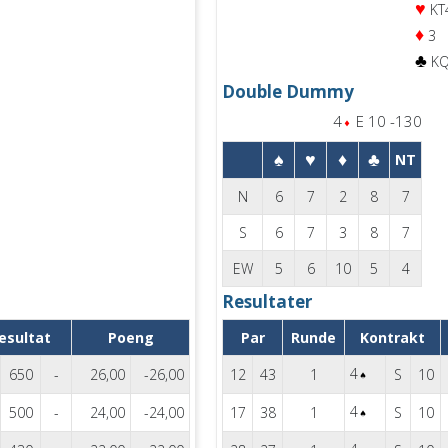
♥
KT
♦
3
♣
KQ
Double Dummy
4
E 10 -130
♠
♥
♦
♣
NT
N
6
7
2
8
7
S
6
7
3
8
7
EW
5
6
10
5
4
Resultater
esultat
Poeng
Par
Runde
Kontrakt
4
650
-
26,00
-26,00
12
43
1
S
10
4
500
-
24,00
-24,00
17
38
1
S
10