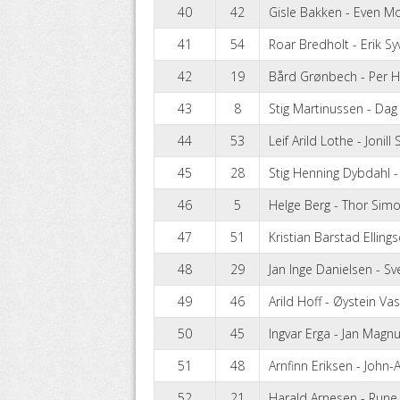
40
42
Gisle Bakken - Even M
41
54
Roar Bredholt - Erik Sy
42
19
Bård Grønbech - Per 
43
8
Stig Martinussen - Dag
44
53
Leif Arild Lothe - Jonill
45
28
Stig Henning Dybdahl -
46
5
Helge Berg - Thor Sim
47
51
Kristian Barstad Ellings
48
29
Jan Inge Danielsen - Sv
49
46
Arild Hoff - Øystein Va
50
45
Ingvar Erga - Jan Magn
51
48
Arnfinn Eriksen - John-
52
21
Harald Arnesen - Rune