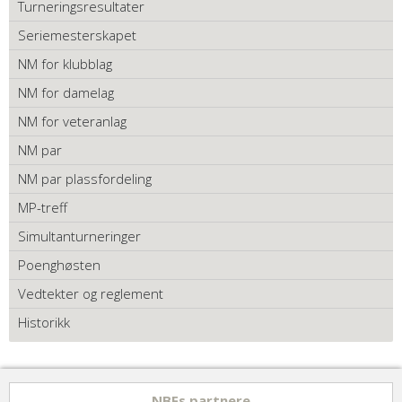
Turneringsresultater
Seriemesterskapet
NM for klubblag
NM for damelag
NM for veteranlag
NM par
NM par plassfordeling
MP-treff
Simultanturneringer
Poenghøsten
Vedtekter og reglement
Historikk
NBFs partnere