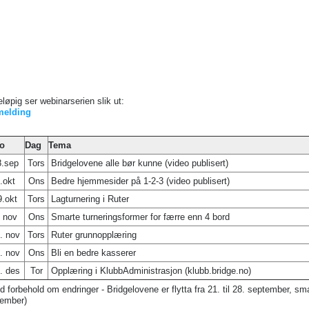
eløpig ser webinarserien slik ut:
melding
to
Dag
Tema
8.sep
Tors
Bridgelovene alle bør kunne (video publisert)
.okt
Ons
Bedre hjemmesider på 1-2-3 (video publisert)
9.okt
Tors
Lagturnering i Ruter
. nov
Ons
Smarte turneringsformer for færre enn 4 bord
. nov
Tors
Ruter grunnopplæring
. nov
Ons
Bli en bedre kasserer
. des
Tor
Opplæring i KlubbAdministrasjon (klubb.bridge.no)
d forbehold om endringer - Bridgelovene er flytta fra 21. til 28. september, smart
ember)