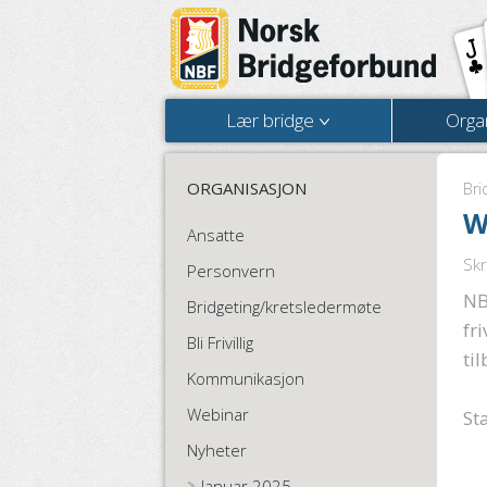
Lær bridge
Orga
ORGANISASJON
Bri
W
Ansatte
Sk
Personvern
NB
Bridgeting/kretsledermøte
fr
Bli Frivillig
ti
Kommunikasjon
Webinar
St
Nyheter
Januar 2025