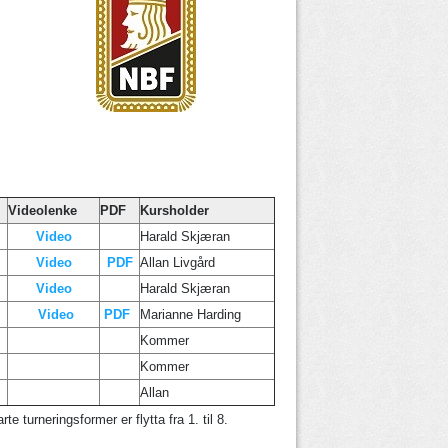
Videolenke
PDF
Kursholder
Video
Harald Skjæran
Video
PDF
Allan Livgård
Video
Harald Skjæran
Video
PDF
Marianne Harding
Kommer
Kommer
Allan
e turneringsformer er flytta fra 1. til 8.