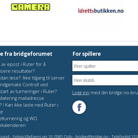
te fra bridgeforumet
For spillere
 av epost i Ruter for å
isere resultater?
dan løse?: Ikke tilgang til server
Bridgemate Controll ved
tart av turneringer i Ruter?
Logg inn
med din bridge.no-bru
atering mailadresse
P ! Kan ikke laste ned Ruter i
ge
elturnering og WO
ekalenderen
bund - Selma Ellefsens vei 10, 0581 Oslo - bridge@bridge.no - Telefontid 12:00 -