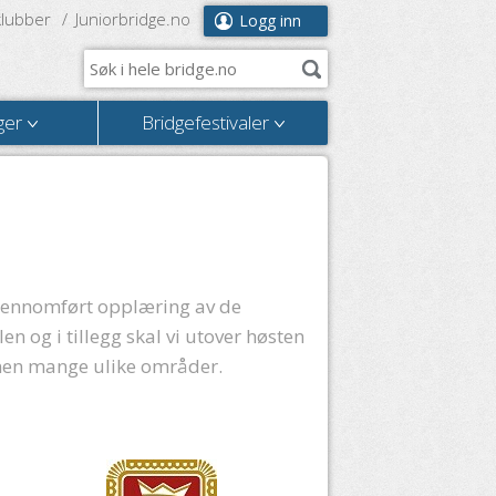
klubber
Juniorbridge.no
Logg inn
ger
Bridgefestivaler
gjennomført opplæring av de
len og i tillegg skal vi utover høsten
 innen mange ulike områder.