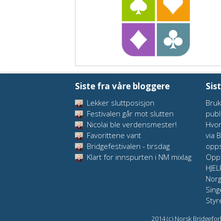
Siste fra våre bloggere
Sis
Lekker sluttposisjon
Bruk
Festivalen går mot slutten
publ
Nicolai ble verdensmester!
Hvor
Favorittene vant
via 
Bridgefestivalen - tirsdag
opps
Klart for innspurten i NM mixlag
Oppd
HJEL
Nor
Sing
Styr
2014 (c) Norsk Bridgefor