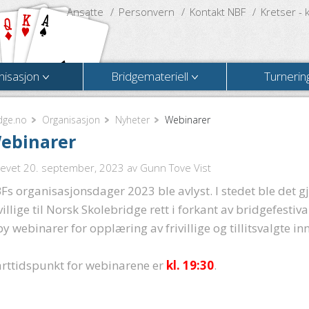
Ansatte
Personvern
Kontakt NBF
Kretser - 
nisasjon
Bridgemateriell
Turnerin
dge.no
Organisasjon
Nyheter
Webinarer
ebinarer
revet 20. september, 2023
av Gunn Tove Vist
Fs organisasjonsdager 2023 ble avlyst. I stedet ble det 
ivillige til Norsk Skolebridge rett i forkant av bridgefestiva
lby webinarer for opplæring av frivillige og tillitsvalgte
arttidspunkt for webinarene er
kl. 19:30
.