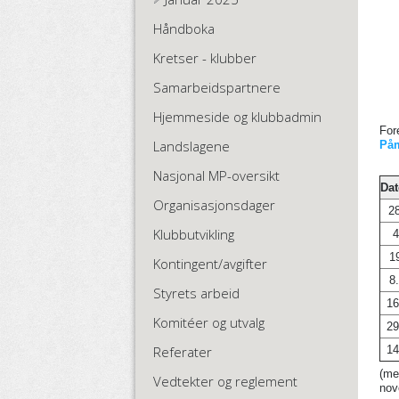
Håndboka
Kretser - klubber
Samarbeidspartnere
Hjemmeside og klubbadmin
For
Landslagene
På
Nasjonal MP-oversikt
Da
Organisasjonsdager
2
Klubbutvikling
4
1
Kontingent/avgifter
8
Styrets arbeid
16
Komitéer og utvalg
29
14
Referater
(me
Vedtekter og reglement
nov