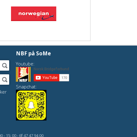
NBF på SoMe
Youtube:
Snapchat:
ker
 15: 00 - tlf 47 47 94 00