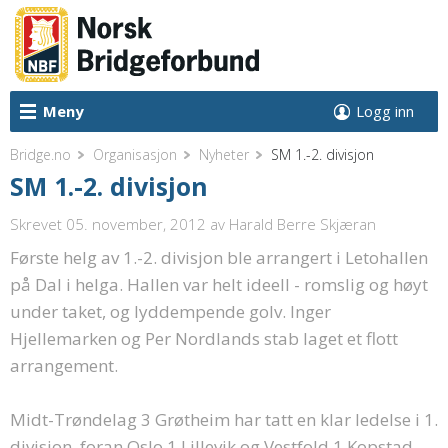
Meny
Logg inn
Bridge.no
Organisasjon
Nyheter
SM 1.-2. divisjon
SM 1.-2. divisjon
Skrevet 05. november, 2012
av Harald Berre Skjæran
Første helg av 1.-2. divisjon ble arrangert i Letohallen
på Dal i helga. Hallen var helt ideell - romslig og høyt
under taket, og lyddempende golv. Inger
Hjellemarken og Per Nordlands stab laget et flott
arrangement.
Midt-Trøndelag 3 Grøtheim har tatt en klar ledelse i 1.
divisjon, foran Oslo 1 Lillevik og Vestfold 1 Kopstad.