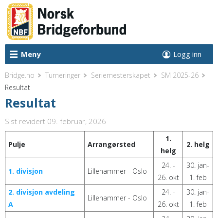
Meny
Logg inn
Bridge.no
Turneringer
Seriemesterskapet
SM 2025-26
Resultat
Resultat
Sist revidert 09. februar, 2026
1.
Pulje
Arrangørsted
2. helg
helg
24. -
30. jan-
1. divisjon
Lillehammer - Oslo
26. okt
1. feb
2. divisjon avdeling
24. -
30. jan-
Lillehammer - Oslo
A
26. okt
1. feb