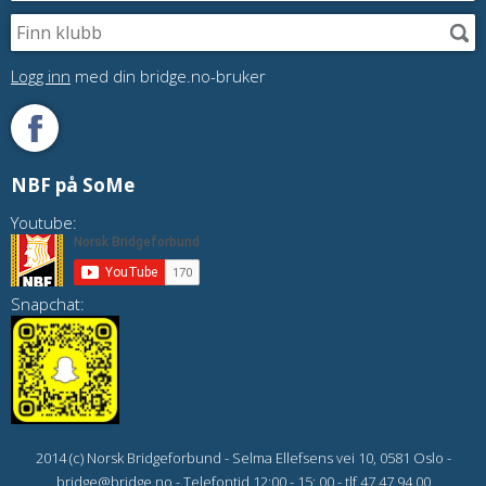
Logg inn
med din bridge.no-bruker
NBF på SoMe
Youtube:
Snapchat:
2014 (c) Norsk Bridgeforbund - Selma Ellefsens vei 10, 0581 Oslo -
bridge@bridge.no - Telefontid 12:00 - 15: 00 - tlf 47 47 94 00