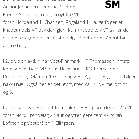
Arthur Johansen, Terje Lie, Steffen
Fredrik Simonsen) i tet, drøyt fire VP
foran Hordaland 1 Charlsen; Rogaland 1 Hauge følger et
knappt tidels VP bak der igjen. Kun knappe tolv VP skiller de
sju beste lagene etter første helg, så det er helt åpent før
andre helg.
I 2. divisjon avd. A har Vest-Finnmark 1 P Thomassen inntatt
ledelsen, et halvt VP foran Helgeland 1 KO Thomassen.
Romerike og Glåmdal 1 Grime og Vest-Agder 1 Fuglestad følger
hakk i hæl. Også her er det jevnt, med ca 15. VP mellom nr. 1
og 6.
I 2. divison avd. B er det Romerike 1 H Berg som leder, 2,5 VP
foran Nord-Trøndelag 2 Saur og ytterligere fem VP foran
Lofoten og Vesterålen 1 Ellingsen.
I 2. divisjon avd. C leder Vest-Agder 2 Homme. Midt-Trøndelag