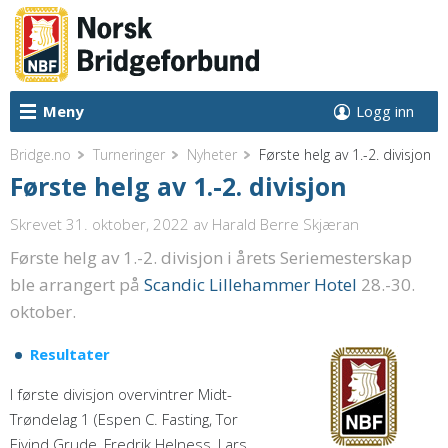
Meny
Logg inn
Bridge.no
Turneringer
Nyheter
Første helg av 1.-2. divisjon
Første helg av 1.-2. divisjon
Skrevet 31. oktober, 2022
av Harald Berre Skjæran
Første helg av 1.-2. divisjon i årets Seriemesterskap
ble arrangert på
Scandic Lillehammer Hotel
28.-30.
oktober.
Resultater
I første divisjon overvintrer Midt-
Trøndelag 1 (Espen C. Fasting, Tor
Eivind Grude, Fredrik Helness, Lars