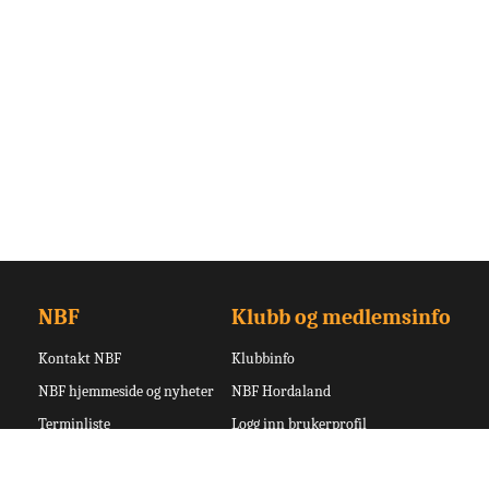
NBF
Klubb og medlemsinfo
Kontakt NBF
Klubbinfo
NBF hjemmeside og nyheter
NBF Hordaland
Terminliste
Logg inn brukerprofil
Turneringsoversikt
Logg inn admin