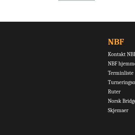
NBF
Kontakt NB
NBF hjemme
Terminliste
Turneringso
Ruter
Norsk Bridge
Skjemaer